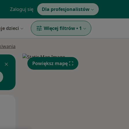
Zaloguj się
Dla profesjonalistów
je dzieci
Więcej filtrów
•
1
ukiwania
Powiększ mapę
Pon,
Wt,
Śr,
10 Sie
11 Sie
12 Sie