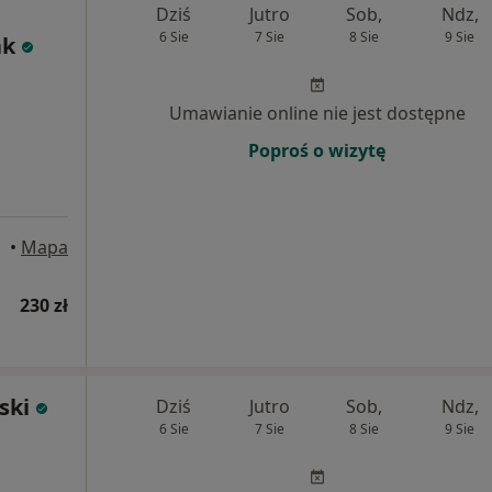
Dziś
Jutro
Sob,
Ndz,
6 Sie
7 Sie
8 Sie
9 Sie
ak
Umawianie online nie jest dostępne
Poproś o wizytę
cław
•
Mapa
230 zł
ski
Dziś
Jutro
Sob,
Ndz,
6 Sie
7 Sie
8 Sie
9 Sie