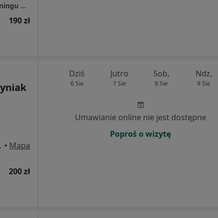
RehaFit - centrum rehabilitacji, masażu i treningu personalnego
190 zł
Dziś
Jutro
Sob,
Ndz,
6 Sie
7 Sie
8 Sie
9 Sie
yniak
Umawianie online nie jest dostępne
Poproś o wizytę
o, Wrocław
•
Mapa
200 zł