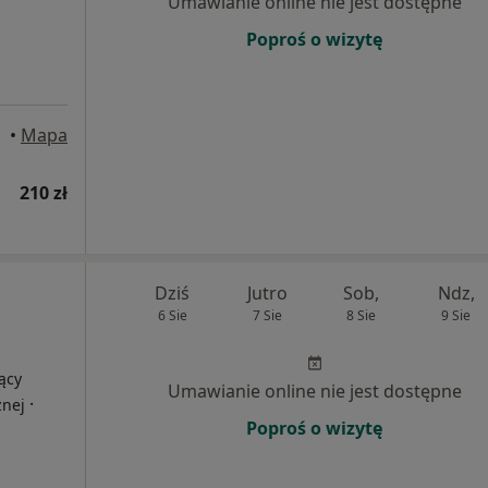
Umawianie online nie jest dostępne
Poproś o wizytę
•
Mapa
210 zł
Dziś
Jutro
Sob,
Ndz,
6 Sie
7 Sie
8 Sie
9 Sie
ący
Umawianie online nie jest dostępne
·
znej
Poproś o wizytę