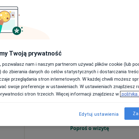
Poproś o wizytę
płacą
my Twoją prywatność
•
Mapa
, pozwalasz nam i naszym partnerom używać plików cookie (lub p
180 zł
) do zbierania danych do celów statystycznych i dostarczania treśc
zaje przeglądania stron internetowych. W każdej chwili możesz spr
wać swoje preferencje w ustawieniach. W ustawieniach znajdziesz ró
Dziś
Jutro
Sob,
Ndz,
prywatności stron trzecich. Więcej informacji znajdziesz w
polityka
6 Sie
7 Sie
8 Sie
9 Sie
th
Za
Edytuj ustawienia
Umawianie online nie jest dostępne
Poproś o wizytę