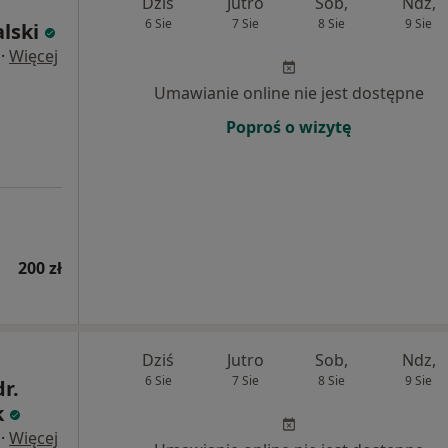
Dziś
Jutro
Sob,
Ndz,
6 Sie
7 Sie
8 Sie
9 Sie
lski
·
Więcej
Umawianie online nie jest dostępne
Poproś o wizytę
200 zł
Dziś
Jutro
Sob,
Ndz,
6 Sie
7 Sie
8 Sie
9 Sie
dr.
k
·
Więcej