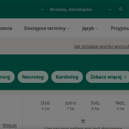
acja, badanie lub nazwisko
miasto lub dzielnica
zenie
Dostępne terminy
Język
Przyjmu
Jak działają wyniki wysz
irurg
Neurolog
Kardiolog
Zobacz więcej
Dziś
Jutro
Sob,
Ndz,
6 Sie
7 Sie
8 Sie
9 Sie
·
Więcej
Umawianie online nie jest dostępne