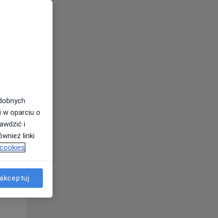
odobnych
i w oparciu o
awdzić i
wnież linki
Pon,
Wt,
Śr,
 cookies
10 Sie
11 Sie
12 Sie
akceptuj