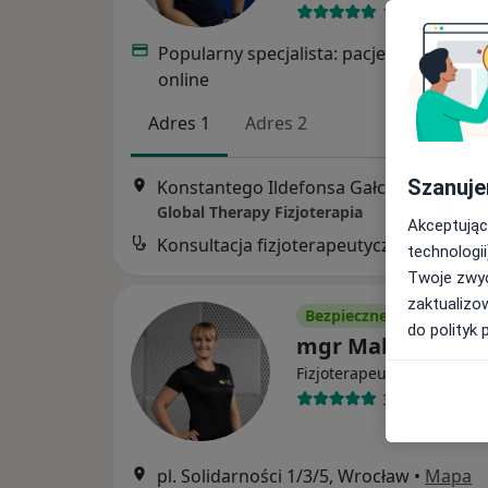
197 opinii
Popularny specjalista: pacjenci chętnie 
online
Adres 1
Adres 2
Szanuje
Konstantego Ildefonsa Gałczyńskiego 27, Wrocław
Global Therapy Fizjoterapia
Akceptując
Konsultacja fizjoterapeutyczna
technologii
Twoje zwyc
zaktualizo
Bezpieczne płatności
do polityk 
mgr Malwina Knu
·
Więcej
Fizjoterapeuta
312 opinii
pl. Solidarności 1/3/5, Wrocław
•
Mapa