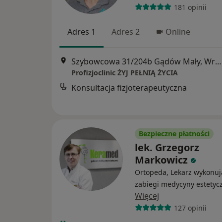
181 opinii
Adres 1
Adres 2
Online
Szybowcowa 31/204b Gądów Mały, Wrocław
Profizjoclinic ŻYJ PEŁNIĄ ŻYCIA
Konsultacja fizjoterapeutyczna
Bezpieczne płatności
lek. Grzegorz
Markowicz
Ortopeda, Lekarz wykonuj
zabiegi medycyny estetyc
Więcej
127 opinii