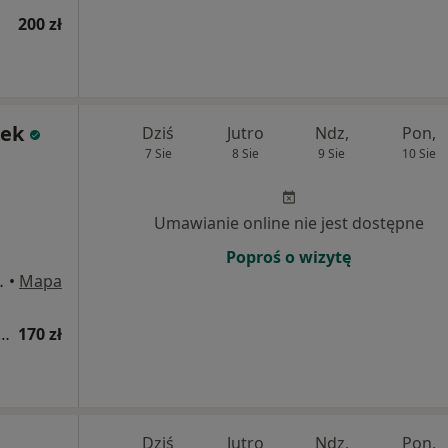
200 zł
rek
Dziś
Jutro
Ndz,
Pon,
7 Sie
8 Sie
9 Sie
10 Sie
Umawianie online nie jest dostępne
Poproś o wizytę
 9a/2, Wrocław
•
Mapa
a fizjoterapeutyczna (kolejna wizyta)
170 zł
Dziś
Jutro
Ndz,
Pon,