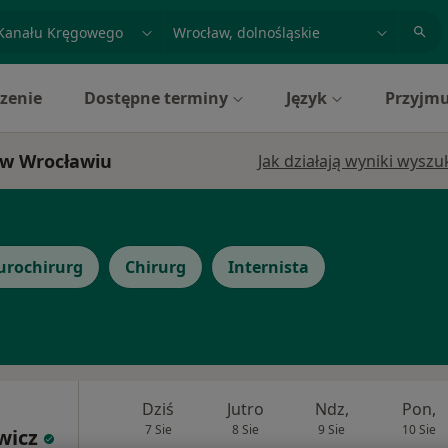
acja, badanie lub nazwisko
miasto lub dzielnica
zenie
Dostępne terminy
Język
Przyjmu
 w Wrocławiu
Jak działają wyniki wysz
urochirurg
Chirurg
Internista
Dziś
Jutro
Ndz,
Pon,
7 Sie
8 Sie
9 Sie
10 Sie
wicz