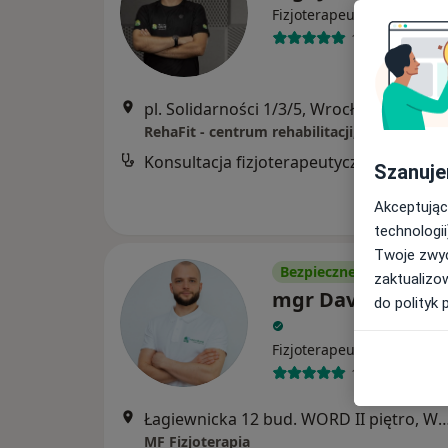
·
Więcej
Fizjoterapeuta
109 opinii
pl. Solidarności 1/3/5, Wrocław
•
Mapa
Konsultacja fizjoterapeutyczna
Szanuje
Akceptując
technologii
Twoje zwyc
Bezpieczne płatności
zaktualizo
mgr David Wawrz
do polityk 
·
Więcej
Fizjoterapeuta
104 opinie
Łagiewnicka 12 bud. WORD II piętr
MF Fizjoterapia