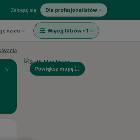
Zaloguj się
Dla profesjonalistów
je dzieci
Więcej filtrów
•
1
ukiwania
Powiększ mapę
Wt,
Śr,
Czw,
11 Sie
12 Sie
13 Sie