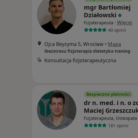
mgr Bartłomiej
Działowski
·
Więcej
Fizjoterapeuta
40 opinii
Ojca Beyzyma 5, Wrocław
•
Mapa
ibezstresu fizjoterapia dietetyka trening
Konsultacja fizjoterapeutyczna
Bezpieczne płatności
dr n. med. i n. o z
Maciej Grzeszczu
Fizjoterapeuta, Osteopata
181 opinii