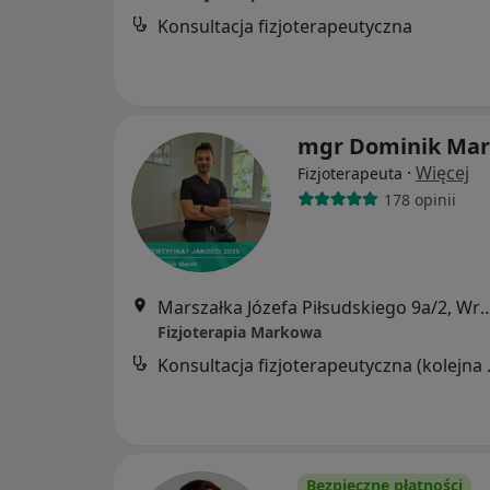
Konsultacja fizjoterapeutyczna
mgr Dominik Ma
·
Więcej
Fizjoterapeuta
178 opinii
Marszałka Józefa Piłsudskiego
Fizjoterapia Markowa
Konsultacj
Bezpieczne płatności