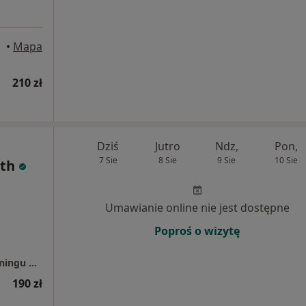
•
Mapa
210 zł
Dziś
Jutro
Ndz,
Pon,
7 Sie
8 Sie
9 Sie
10 Sie
th
Umawianie online nie jest dostępne
Poproś o wizytę
RehaFit - centrum rehabilitacji, masażu i treningu personalnego
190 zł