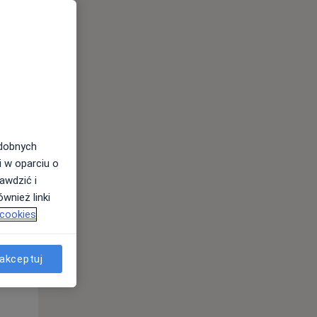
odobnych
i w oparciu o
awdzić i
Wt,
Śr,
Czw,
wnież linki
11 Sie
12 Sie
13 Sie
 cookies
akceptuj