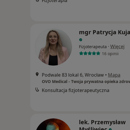
Fizjoterapia
mgr Patrycja Kuj
·
Więcej
Fizjoterapeuta
16 opinii
Podwale 83 lokal 6, Wrocław
•
Mapa
OVO Medical - Twoja prywatna opieka zdro
Konsultacja fizjoterapeutyczna
lek. Przemysław
Myśliwiec