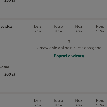
230 zł
awska
Dziś
Jutro
Ndz,
Pon,
7 Sie
8 Sie
9 Sie
10 Sie
Umawianie online nie jest dostępne
Poproś o wizytę
wotna
200 zł
Dziś
Jutro
Ndz,
Pon,
7 Sie
8 Sie
9 Sie
10 Sie