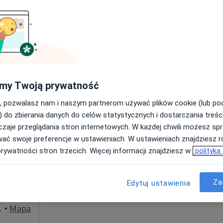
Umawianie online nie jest dostępne
Poproś o wizytę
RehaFit - centrum rehabilitacji, masażu i treningu personalnego
190 zł
my Twoją prywatność
, pozwalasz nam i naszym partnerom używać plików cookie (lub p
) do zbierania danych do celów statystycznych i dostarczania treśc
zaje przeglądania stron internetowych. W każdej chwili możesz spr
Dziś
Jutro
Ndz,
Pon,
wać swoje preferencje w ustawieniach. W ustawieniach znajdziesz ró
7 Sie
8 Sie
9 Sie
10 Sie
yniak
prywatności stron trzecich. Więcej informacji znajdziesz w
polityka
Umawianie online nie jest dostępne
Za
Edytuj ustawienia
Poproś o wizytę
o, Wrocław
•
Mapa