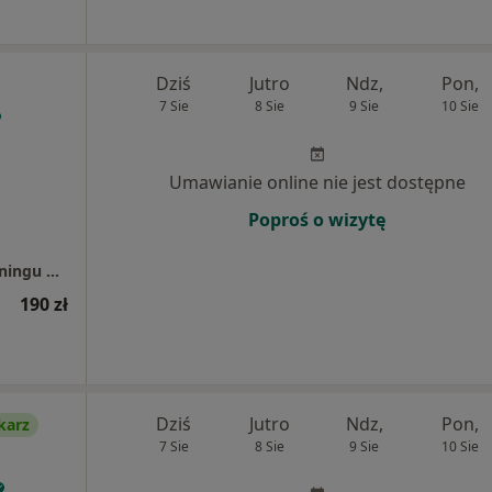
Dziś
Jutro
Ndz,
Pon,
7 Sie
8 Sie
9 Sie
10 Sie
Umawianie online nie jest dostępne
Poproś o wizytę
RehaFit - centrum rehabilitacji, masażu i treningu personalnego
190 zł
Dziś
Jutro
Ndz,
Pon,
karz
7 Sie
8 Sie
9 Sie
10 Sie