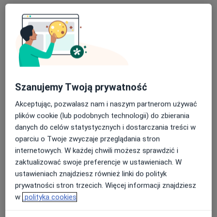
Specjalista nie oferuje umawiania online pod tym adresem.
Poproś o wizytę
Szanujemy Twoją prywatność
Akceptując, pozwalasz nam i naszym partnerom używać
plików cookie (lub podobnych technologii) do zbierania
danych do celów statystycznych i dostarczania treści w
oparciu o Twoje zwyczaje przeglądania stron
Bezpieczne płatności
internetowych. W każdej chwili możesz sprawdzić i
mgr Anna Klima
zaktualizować swoje preferencje w ustawieniach. W
·
Więcej
Fizjoterapeuta
ustawieniach znajdziesz również linki do polityk
115 opinii
prywatności stron trzecich. Więcej informacji znajdziesz
w
polityka cookies
pl. Solidarności 1/3/5, Wrocław
•
Mapa
RehaFit - centrum rehabilitacji, masażu i treningu personalnego