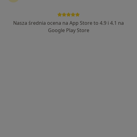
Nasza średnia ocena na App Store to 4.9 i 4.1 na
Google Play Store
Bezpieczne płatności
mgr David Wawrzyniak
·
Więcej
Fizjoterapeuta
104 opinie
Łagiewnicka 12 bud. WORD II piętro, Wrocław
•
Mapa
MF Fizjoterapia
Konsultacja fizjoterapeutyczna
200 zł
Specjalista nie oferuje umawiania online pod tym adresem.
Poproś o wizytę