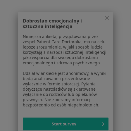
Neuropatia obwodowa w Oleśnicy
Neuropatia obwodowa w
Dobrostan emocjonalny i
Neuropatia obwodowa w Strzelinie
sztuczna inteligencja
Neuropatia obwodowa w Jelczu-Laskowicach
Niniejsza ankieta, przygotowana przez
zespół Patient Care Doctoralia, ma na celu
Neuropatia obwodowa w Oławie
lepsze zrozumienie, w jaki sposób ludzie
korzystają z narzędzi sztucznej inteligencji
Więcej (2)
jako wsparcia dla swojego dobrostanu
Więcej w kategorii: W pobliżu Wrocławia
emocjonalnego i zdrowia psychicznego.
Udział w ankiecie jest anonimowy, a wyniki
Schorzenia w Wrocławiu
będą analizowane i prezentowane
Choroby ginekologiczne w Wrocławiu
wyłącznie w formie zbiorczej. Pytania
dotyczące nastolatków są skierowane
Bolesne miesiączkowanie w Wrocławiu
wyłącznie do rodziców lub opiekunów
prawnych. Nie zbieramy informacji
Zaburzenia miesiączkowania w Wrocławiu
bezpośrednio od osób niepełnoletnich.
Zespół policystycznych jajników (PCOS / PMOS) w
Wrocławiu
Start survey