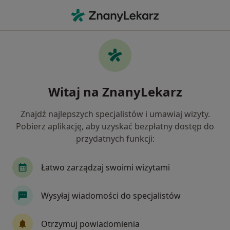
Me
Neuropatia Obwodowa • Wrocław, dolnośląskie
Filtry
• 1
Ubezpieczenie
Map
Neuropatia obwodowa specjaliści w
Witaj na ZnanyLekarz
Wrocławiu
Jak działają wyniki wyszukiwania
Znajdź najlepszych specjalistów i umawiaj wizyty.
Pobierz aplikację, aby uzyskać bezpłatny dostęp do
przydatnych funkcji:
Jakiego specjalisty szukasz?
Fizjoterapeuta
Ortopeda
Neurolog
C
Łatwo zarządzaj swoimi wizytami
Wysyłaj wiadomości do specjalistów
Otrzymuj powiadomienia