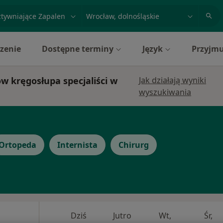
acja, badanie lub nazwisko
miasto lub dzielnica
zenie
Dostępne terminy
Język
Przyjmu
w kręgosłupa specjaliści w
Jak działają wyniki
wyszukiwania
Ortopeda
Internista
Chirurg
Dziś
Jutro
Wt,
Śr,