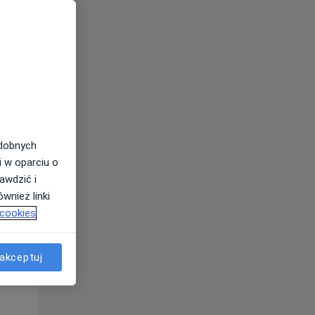
13 Sie
14 Sie
15 Sie
odobnych
i w oparciu o
awdzić i
wnież linki
 cookies
Czw,
Pt,
Sob,
13 Sie
14 Sie
15 Sie
akceptuj