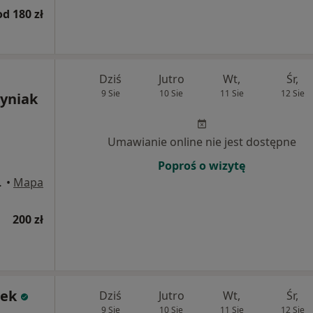
od 180 zł
Dziś
Jutro
Wt,
Śr,
9 Sie
10 Sie
11 Sie
12 Sie
yniak
Umawianie online nie jest dostępne
Poproś o wizytę
o, Wrocław
•
Mapa
200 zł
rek
Dziś
Jutro
Wt,
Śr,
9 Sie
10 Sie
11 Sie
12 Sie