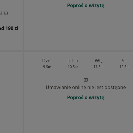
Poproś o wizytę
apa
od 190 zł
Dziś
Jutro
Wt,
Śr,
9 Sie
10 Sie
11 Sie
12 Sie
Umawianie online nie jest dostępne
Poproś o wizytę