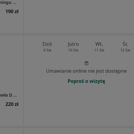
RehaFit - centrum rehabilitacji, masażu i treningu personalnego
190 zł
Dziś
Jutro
Wt,
Śr,
9 Sie
10 Sie
11 Sie
12 Sie
Umawianie online nie jest dostępne
Poproś o wizytę
VRATISLAVIA MEDICA Szpital im. Św. Jana Pawła II we Wrocławiu
220 zł