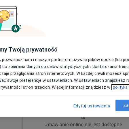
9 Sie
10 Sie
11 Sie
12 Sie
dr.
k
·
Więcej
Umawianie online nie jest dostępne
Poproś o wizytę
my Twoją prywatność
•
Mapa
, pozwalasz nam i naszym partnerom używać plików cookie (lub p
) do zbierania danych do celów statystycznych i dostarczania treśc
210 zł
zaje przeglądania stron internetowych. W każdej chwili możesz spr
wać swoje preferencje w ustawieniach. W ustawieniach znajdziesz ró
prywatności stron trzecich. Więcej informacji znajdziesz w
polityka
Dziś
Jutro
Wt,
Śr,
9 Sie
10 Sie
11 Sie
12 Sie
Za
Edytuj ustawienia
Umawianie online nie jest dostępne