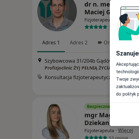
dr n. med. i n. o z
Maciej Grzeszczu
Fizjoterapeuta, Osteopata
181 opinii
Adres 1
Adres 2
Online
Szanuje
Szybowcowa 31/204b Gądów Mały, Wrocław
Akceptując
Profizjoclinic ŻYJ PEŁNIĄ ŻYCIA
technologii
Konsultacja fizjoterapeutyczna
Twoje zwyc
zaktualizo
do polityk 
Bezpieczne płatności
mgr Magdalena
Dziekan
·
Więcej
Fizjoterapeuta
53 opinie