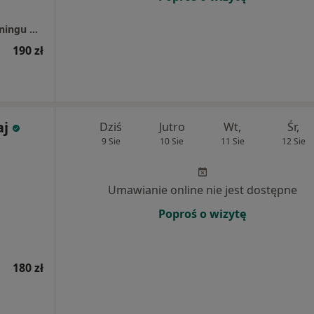
RehaFit - centrum rehabilitacji, masażu i treningu personalnego
190 zł
aj
Dziś
Jutro
Wt,
Śr,
9 Sie
10 Sie
11 Sie
12 Sie
Umawianie online nie jest dostępne
Poproś o wizytę
180 zł