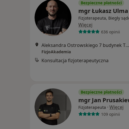
Bezpieczne płatności
mgr Łukasz Ulma
Fizjoterapeuta, Biegły są
Więcej
636 opinii
Aleksandra Ostrowskiego 7 budynek Twins parter lok 12/14, Wr
FizjoAkademia
Konsultacja fizjoterapeutyczna
Bezpieczne płatności
mgr Jan Prusakie
·
Więcej
Fizjoterapeuta
109 opinii