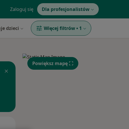
Zaloguj się
Dla profesjonalistów
je dzieci
Więcej filtrów
•
1
Powiększ mapę
Czw,
Pt,
Sob,