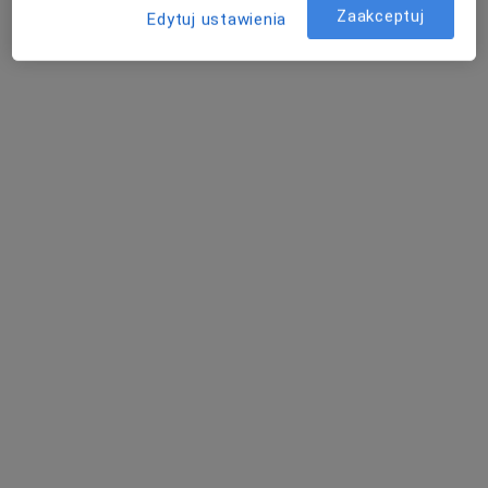
Szybowcowa 31/204b Gądów Mały, Wrocław
•
Mapa
Zaakceptuj
Edytuj ustawienia
Profizjoclinic ŻYJ PEŁNIĄ ŻYCIA
Konsultacja fizjoterapeutyczna
210 zł
Specjalista nie oferuje umawiania online pod tym adresem.
Poproś o wizytę
Bezpieczne płatności
mgr Artur Herman
·
Więcej
Fizjoterapeuta
63 opinie