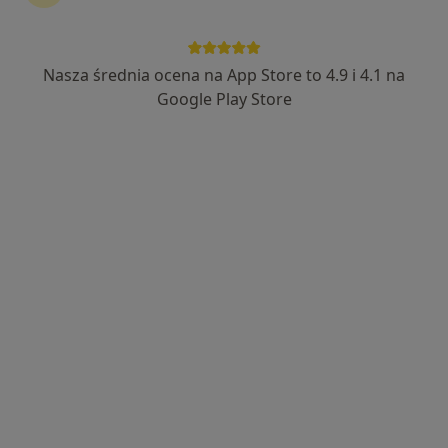
Nasza średnia ocena na App Store to 4.9 i 4.1 na
Bezpieczne płatności
Google Play Store
mgr Anna Łoch
·
Więcej
Fizjoterapeuta
162 opinie
Adres 1
Adres 2
Powstańców Śląskich 92/B, Wrocław
•
Mapa
HEALTH PRO
Konsultacja fizjoterapeutyczna
od 190 zł
Specjalista nie oferuje umawiania online pod tym adresem.
Poproś o wizytę