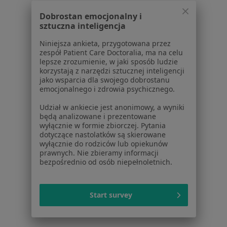
Asymetria ciała w Kiełczowie
Dobrostan emocjonalny i
sztuczna inteligencja
Asymetria ciała w Strzelinie
Niniejsza ankieta, przygotowana przez
Asymetria ciała w
zespół Patient Care Doctoralia, ma na celu
lepsze zrozumienie, w jaki sposób ludzie
Asymetria ciała w Oławie
korzystają z narzędzi sztucznej inteligencji
jako wsparcia dla swojego dobrostanu
Więcej (7)
emocjonalnego i zdrowia psychicznego.
Więcej w kategorii: W pobliżu Wrocławia
Udział w ankiecie jest anonimowy, a wyniki
Schorzenia w Wrocławiu
będą analizowane i prezentowane
wyłącznie w formie zbiorczej. Pytania
Choroby wieku dziecięcego w Wrocławiu
dotyczące nastolatków są skierowane
wyłącznie do rodziców lub opiekunów
Infekcje dróg oddechowych w Wrocławiu
prawnych. Nie zbieramy informacji
bezpośrednio od osób niepełnoletnich.
Zapalenie płuc w Wrocławiu
Angina w Wrocławiu
Start survey
Zapalenie oskrzeli w Wrocławiu
Więcej (15)