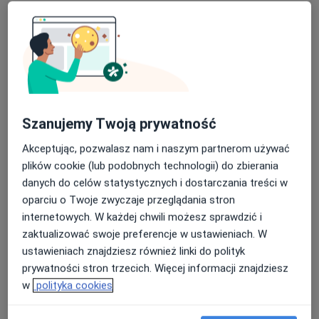
Specjalista nie oferuje umawiania online pod tym adresem.
Poproś o wizytę
Szanujemy Twoją prywatność
Akceptując, pozwalasz nam i naszym partnerom używać
plików cookie (lub podobnych technologii) do zbierania
danych do celów statystycznych i dostarczania treści w
Bezpieczne płatności
oparciu o Twoje zwyczaje przeglądania stron
dr n. med. i n. o zdr. Maciej Grzeszczuk
internetowych. W każdej chwili możesz sprawdzić i
·
Więcej
Fizjoterapeuta, Osteopata
zaktualizować swoje preferencje w ustawieniach. W
181 opinii
ustawieniach znajdziesz również linki do polityk
prywatności stron trzecich. Więcej informacji znajdziesz
Adres 1
Adres 2
Online
w
polityka cookies