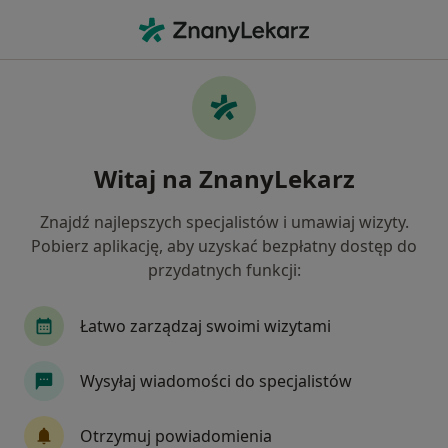
Me
Asymetria Ciała • Wrocław, dolnośląskie
Filtry
• 1
Ubezpieczenie
Map
Asymetria ciała specjaliści w Wrocławiu
Witaj na ZnanyLekarz
Jak działają wyniki wyszukiwania
Znajdź najlepszych specjalistów i umawiaj wizyty.
Pobierz aplikację, aby uzyskać bezpłatny dostęp do
Jakiego specjalisty szukasz?
przydatnych funkcji:
Fizjoterapeuta
Fizjoterapeuta dziecięcy
L
Łatwo zarządzaj swoimi wizytami
Wysyłaj wiadomości do specjalistów
Otrzymuj powiadomienia