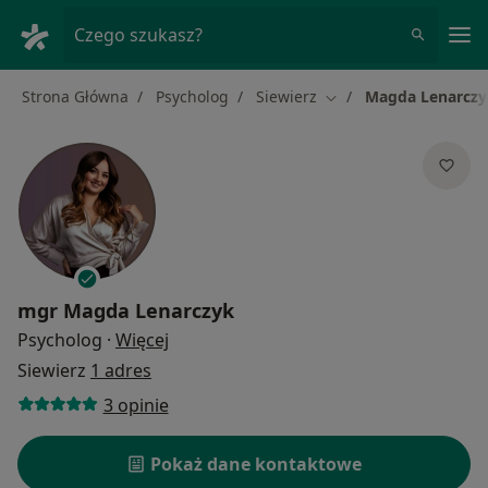
Me
Czego szukasz?
Strona Główna
Psycholog
Siewierz
Magda Lenarczy
Zmień miasto
mgr
Magda Lenarczyk
O specjalizacjach
Psycholog
·
Więcej
Siewierz
1 adres
3 opinie
Pokaż dane kontaktowe