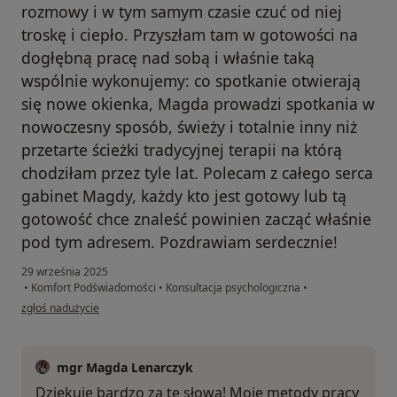
rozmowy i w tym samym czasie czuć od niej
troskę i ciepło. Przyszłam tam w gotowości na
dogłębną pracę nad sobą i właśnie taką
wspólnie wykonujemy: co spotkanie otwierają
się nowe okienka, Magda prowadzi spotkania w
nowoczesny sposób, świeży i totalnie inny niż
przetarte ścieżki tradycyjnej terapii na którą
chodziłam przez tyle lat. Polecam z całego serca
gabinet Magdy, każdy kto jest gotowy lub tą
gotowość chce znaleść powinien zacząć właśnie
pod tym adresem. Pozdrawiam serdecznie!
29 września 2025
•
Komfort Podświadomości
•
Konsultacja psychologiczna
•
w opinii użytkownika S. W.
zgłoś nadużycie
mgr Magda Lenarczyk
Dziękuję bardzo za te słowa! Moje metody pracy