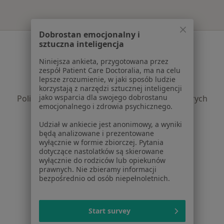
Dobrostan emocjonalny i
Serwis
sztuczna inteligencja
Niniejsza ankieta, przygotowana przez
Regulamin
zespół Patient Care Doctoralia, ma na celu
Polityka prywatności pacjentów
lepsze zrozumienie, w jaki sposób ludzie
Polityka prywatności profesjonalistów
korzystają z narzędzi sztucznej inteligencji
jako wsparcia dla swojego dobrostanu
Polityka prywatności dla profesjonalistów, których
emocjonalnego i zdrowia psychicznego.
dane pozyskaliśmy samodzielnie
Polityka cookies
Udział w ankiecie jest anonimowy, a wyniki
będą analizowane i prezentowane
Jak działają wyniki wyszukiwania
wyłącznie w formie zbiorczej. Pytania
Dostępność
dotyczące nastolatków są skierowane
O nas
wyłącznie do rodziców lub opiekunów
prawnych. Nie zbieramy informacji
Praca
Rekrutujemy!
bezpośrednio od osób niepełnoletnich.
Partnerzy
Centrum prasowe
Kontakt
Start survey