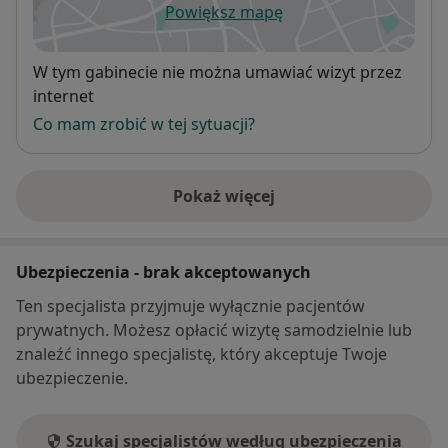
Powiększ mapę
otwiera się w nowej karcie
Dostępność
W tym gabinecie nie można umawiać wizyt przez
internet
Co mam zrobić w tej sytuacji?
Pokaż więcej
o adresie
Ubezpieczenia - brak akceptowanych
Ten specjalista przyjmuje wyłącznie pacjentów
prywatnych. Możesz opłacić wizytę samodzielnie lub
znaleźć innego specjalistę, który akceptuje Twoje
ubezpieczenie.
Szukaj specjalistów według ubezpieczenia