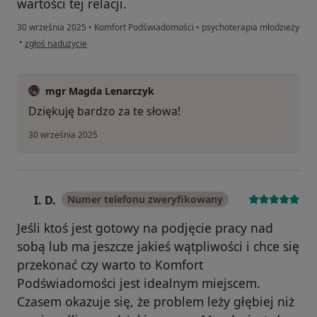
wartości tej relacji.
30 września 2025
•
Komfort Podświadomości
•
psychoterapia młodzieży
w opinii użytkownika Pacjent
•
zgłoś nadużycie
mgr Magda Lenarczyk
Dziękuję bardzo za te słowa!
30 września 2025
I. D.
Numer telefonu zweryfikowany
I
Jeśli ktoś jest gotowy na podjęcie pracy nad
sobą lub ma jeszcze jakieś wątpliwości i chce się
przekonać czy warto to Komfort
Podświadomości jest idealnym miejscem.
Czasem okazuje się, że problem leży głębiej niż