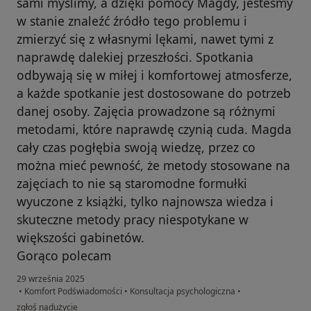
sami myślimy, a dzięki pomocy Magdy, jesteśmy
w stanie znaleźć źródło tego problemu i
zmierzyć się z własnymi lękami, nawet tymi z
naprawdę dalekiej przeszłości. Spotkania
odbywają się w miłej i komfortowej atmosferze,
a każde spotkanie jest dostosowane do potrzeb
danej osoby. Zajęcia prowadzone są różnymi
metodami, które naprawdę czynią cuda. Magda
cały czas pogłębia swoją wiedzę, przez co
można mieć pewność, że metody stosowane na
zajęciach to nie są staromodne formułki
wyuczone z książki, tylko najnowsza wiedza i
skuteczne metody pracy niespotykane w
większości gabinetów.
Gorąco polecam
29 września 2025
•
Komfort Podświadomości
•
Konsultacja psychologiczna
•
w opinii użytkownika I. D.
zgłoś nadużycie