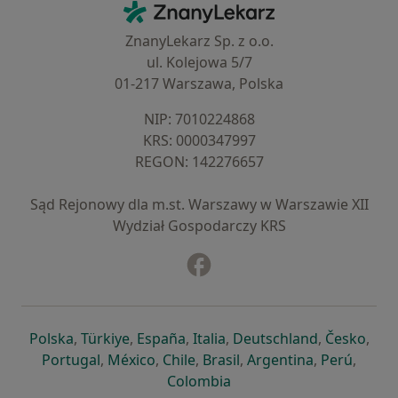
ZnanyLekarz - Strona główna
ZnanyLekarz Sp. z o.o.
ul. Kolejowa 5/7
01-217 Warszawa, Polska
NIP: ⁠7010224868
KRS: ⁠0000347997
REGON: ⁠142276657
Sąd Rejonowy dla m.st. Warszawy w Warszawie XII
Wydział Gospodarczy KRS
Facebook
otwiera się w nowej karcie
otwiera się w nowej karcie
otwiera się w nowej karcie
otwiera się w nowej karcie
otwiera się w nowej karci
otwiera się
otwi
Polska
,
Türkiye
,
España
,
Italia
,
Deutschland
,
Česko
,
otwiera się w nowej karcie
otwiera się w nowej karcie
otwiera się w nowej karcie
otwiera się w nowej kar
otwiera się 
otwier
Portugal
,
México
,
Chile
,
Brasil
,
Argentina
,
Perú
,
otwiera się w nowej karc
Colombia