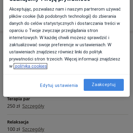
Akceptując, pozwalasz nam i naszym partnerom używać
plików cookie (lub podobnych technologii) do zbierania
Pokaż więcej
o doświadczeniu
danych do celów statystycznych i dostarczania treści w
oparciu o Twoje zwyczaje przeglądania stron
internetowych. W każdej chwili możesz sprawdzić i
Usługi i ceny
zaktualizować swoje preferencje w ustawieniach. W
ustawieniach znajdziesz również linki do polityk
Konsultacja psychologiczna
prywatności stron trzecich. Więcej informacji znajdziesz
200 zł
Szczegóły
w
polityka cookies
Poradnictwo psychologiczne
200 zł
Szczegóły
Zaakceptuj
Edytuj ustawienia
Terapia par
250 zł
Szczegóły
Relaksacja
100 zł
Szczegóły