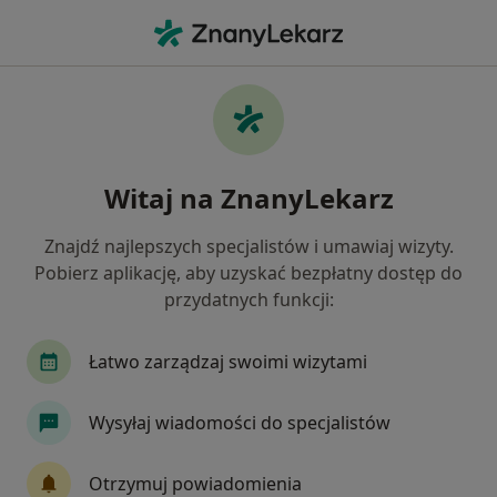
Me
Psycholog • Świętochłowice, śląskie
Filtry
Ubezpieczenie
Mapa
Polecani psycholodzy w Świętochłowicach
Witaj na ZnanyLekarz
Jak działają wyniki wyszukiwania
Znajdź najlepszych specjalistów i umawiaj wizyty.
Pobierz aplikację, aby uzyskać bezpłatny dostęp do
Wybierz swoje ubezpieczenie
przydatnych funkcji:
Łatwo zarządzaj swoimi wizytami
Wysyłaj wiadomości do specjalistów
Otrzymuj powiadomienia