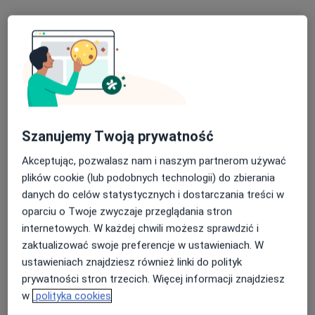
Poproś o wizytę
Szanujemy Twoją prywatność
Akceptując, pozwalasz nam i naszym partnerom używać
plików cookie (lub podobnych technologii) do zbierania
Bezpieczne płatności
danych do celów statystycznych i dostarczania treści w
Patrycja Dziuba
oparciu o Twoje zwyczaje przeglądania stron
·
Więcej
Psycholog, Psychoterapeuta
internetowych. W każdej chwili możesz sprawdzić i
22 opinie
zaktualizować swoje preferencje w ustawieniach. W
ustawieniach znajdziesz również linki do polityk
Adres
Online
prywatności stron trzecich. Więcej informacji znajdziesz
w
polityka cookies
Składowa 17, lok. 23, Chorzów
•
Mapa