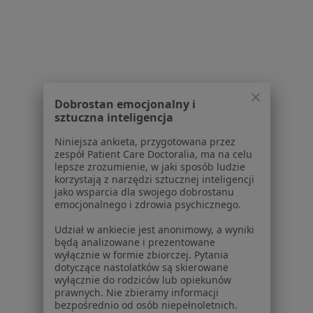
1
2
Powiązane wyszukiwania
|
Oferty pracy - Psycholog
W pobliżu Świętochłowic
Psycholodzy w Katowicach
Dobrostan emocjonalny i
Psycholodzy w Gliwicach
sztuczna inteligencja
Psycholodzy w Tychach
Niniejsza ankieta, przygotowana przez
zespół Patient Care Doctoralia, ma na celu
Psycholodzy w Sosnowcu
lepsze zrozumienie, w jaki sposób ludzie
korzystają z narzędzi sztucznej inteligencji
Psycholodzy w Bytomiu
jako wsparcia dla swojego dobrostanu
emocjonalnego i zdrowia psychicznego.
Więcej (15)
Udział w ankiecie jest anonimowy, a wyniki
Więcej w kategorii: W pobliżu Świętochłowic
będą analizowane i prezentowane
wyłącznie w formie zbiorczej. Pytania
Najczęstsze schorzenia
dotyczące nastolatków są skierowane
Depresja Świętochłowice
wyłącznie do rodziców lub opiekunów
prawnych. Nie zbieramy informacji
Lęki Świętochłowice
bezpośrednio od osób niepełnoletnich.