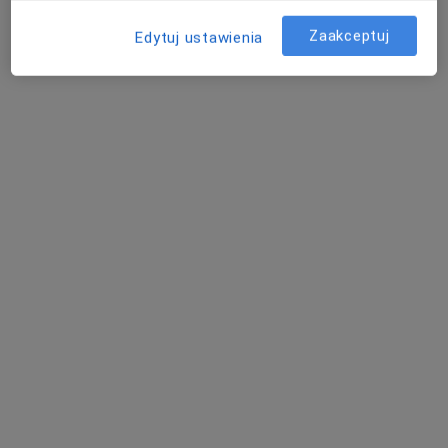
Centrum Psychologiczne Dipende
Zaakceptuj
Konsultacja psychologiczna (pierwsza wizyta)
200 zł
Edytuj ustawienia
Specjalista nie oferuje umawiania online pod tym adresem.
Poproś o wizytę
Bezpieczne płatności
mgr Marta Karkut
·
Więcej
Psycholog
25 opinii