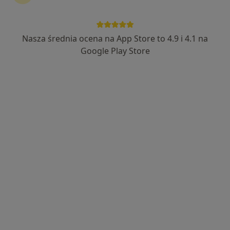
Wyróżniony
mgr Ewa Adamska
Nasza średnia ocena na App Store to 4.9 i 4.1 na
·
Więcej
Psycholog
Google Play Store
49 opinii
Adres
Online
Tunkla 114, Ruda Śląska
•
Mapa
Ewa Adamska psycholog, gabinet wsparcia i rozwoju
Konsultacja psychologiczna (pierwsza wizyta)
200 zł
Specjalista nie oferuje umawiania online pod tym adresem.
Poproś o wizytę