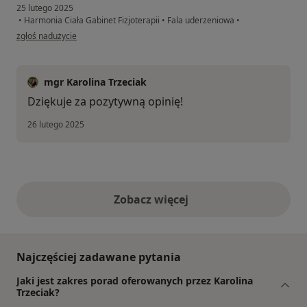
25 lutego 2025
•
Harmonia Ciała Gabinet Fizjoterapii
•
Fala uderzeniowa
•
w opinii użytkownika RW
zgłoś nadużycie
mgr Karolina Trzeciak
Dziękuje za pozytywną opinię!
26 lutego 2025
Zobacz więcej
opinie powyżej
Najczęściej zadawane pytania
Jaki jest zakres porad oferowanych przez Karolina
Trzeciak?