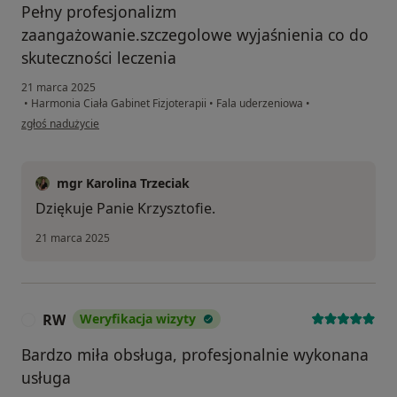
Pełny profesjonalizm
zaangażowanie.szczegolowe wyjaśnienia co do
skuteczności leczenia
21 marca 2025
•
Harmonia Ciała Gabinet Fizjoterapii
•
Fala uderzeniowa
•
w opinii użytkownika Krzysztof
zgłoś nadużycie
mgr Karolina Trzeciak
Dziękuje Panie Krzysztofie.
21 marca 2025
RW
Weryfikacja wizyty
R
Bardzo miła obsługa, profesjonalnie wykonana
usługa