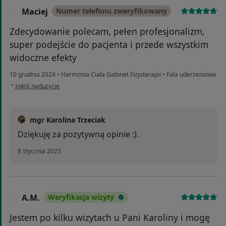
Maciej
Numer telefonu zweryfikowany
M
Zdecydowanie polecam, pełen profesjonalizm,
super podejście do pacjenta i przede wszystkim
widoczne efekty
10 grudnia 2024
•
Harmonia Ciała Gabinet Fizjoterapii
•
Fala uderzeniowa
w opinii użytkownika Maciej
•
zgłoś nadużycie
mgr Karolina Trzeciak
Dziękuję za pozytywną opinie :).
8 stycznia 2025
A.M.
Weryfikacja wizyty
A
Jestem po kilku wizytach u Pani Karoliny i mogę