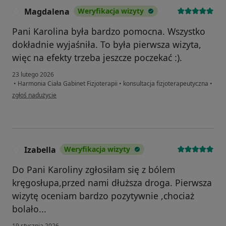
Magdalena
Weryfikacja wizyty
M
Pani Karolina była bardzo pomocna. Wszystko
dokładnie wyjaśniła. To była pierwsza wizyta,
więc na efekty trzeba jeszcze poczekać :).
23 lutego 2026
•
Harmonia Ciała Gabinet Fizjoterapii
•
konsultacja fizjoterapeutyczna
•
w opinii użytkownika Magdalena
zgłoś nadużycie
Izabella
Weryfikacja wizyty
I
Do Pani Karoliny zgłosiłam się z bólem
kręgosłupa,przed nami dłuższa droga. Pierwsza
wizytę oceniam bardzo pozytywnie ,chociaż
bolało...
19 stycznia 2026