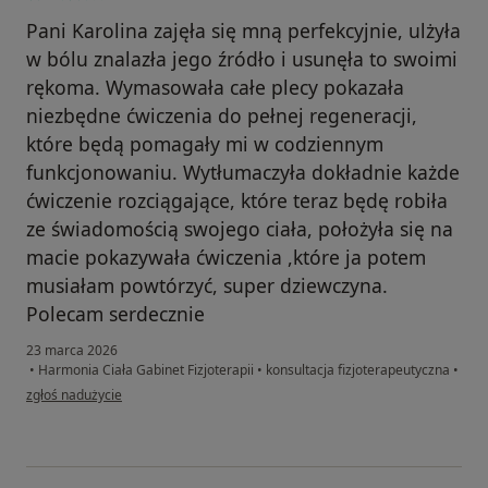
Pani Karolina zajęła się mną perfekcyjnie, ulżyła
w bólu znalazła jego źródło i usunęła to swoimi
rękoma. Wymasowała całe plecy pokazała
niezbędne ćwiczenia do pełnej regeneracji,
które będą pomagały mi w codziennym
funkcjonowaniu. Wytłumaczyła dokładnie każde
ćwiczenie rozciągające, które teraz będę robiła
ze świadomością swojego ciała, położyła się na
macie pokazywała ćwiczenia ,które ja potem
musiałam powtórzyć, super dziewczyna.
Polecam serdecznie
23 marca 2026
•
Harmonia Ciała Gabinet Fizjoterapii
•
konsultacja fizjoterapeutyczna
•
w opinii użytkownika Elżbieta Kwiatkowska
zgłoś nadużycie