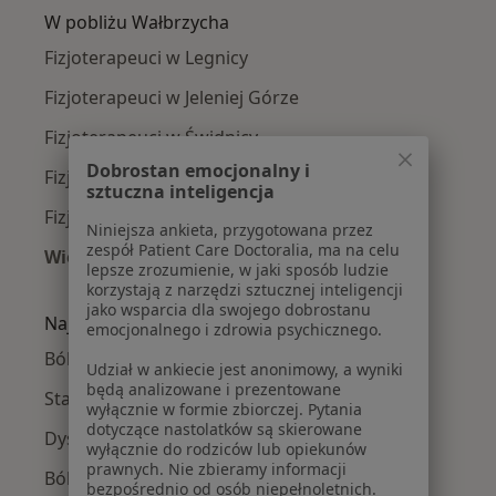
W pobliżu Wałbrzycha
Fizjoterapeuci w Legnicy
Fizjoterapeuci w Jeleniej Górze
Fizjoterapeuci w Świdnicy
Dobrostan emocjonalny i
Fizjoterapeuci w Dzierżoniowie
sztuczna inteligencja
Fizjoterapeuci w Polanicy-Zdroju
Niniejsza ankieta, przygotowana przez
zespół Patient Care Doctoralia, ma na celu
Więcej (14)
lepsze zrozumienie, w jaki sposób ludzie
Więcej w kategorii: W pobliżu Wałbrzycha
korzystają z narzędzi sztucznej inteligencji
jako wsparcia dla swojego dobrostanu
Najczęście leczone choroby
emocjonalnego i zdrowia psychicznego.
Bóle kręgosłupa w Wałbrzychu
Udział w ankiecie jest anonimowy, a wyniki
będą analizowane i prezentowane
Stany pooperacyjne w Wałbrzychu
wyłącznie w formie zbiorczej. Pytania
dotyczące nastolatków są skierowane
Dyskopatia w Wałbrzychu
wyłącznie do rodziców lub opiekunów
prawnych. Nie zbieramy informacji
Ból barku w Wałbrzychu
bezpośrednio od osób niepełnoletnich.