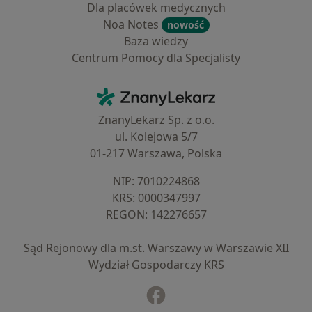
Dla placówek medycznych
Noa Notes
nowość
Baza wiedzy
Centrum Pomocy dla Specjalisty
Kontakt
ZnanyLekarz - Strona główna
ZnanyLekarz Sp. z o.o.
ul. Kolejowa 5/7
01-217 Warszawa, Polska
NIP: ⁠7010224868
KRS: ⁠0000347997
REGON: ⁠142276657
Sąd Rejonowy dla m.st. Warszawy w Warszawie XII
Wydział Gospodarczy KRS
Facebook
otwiera się w nowej karcie