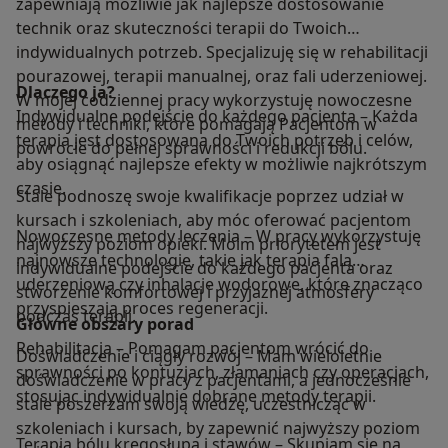
zapewniają możliwie jak najlepsze dostosowanie
technik oraz skuteczności terapii do Twoich
indywidualnych potrzeb. Specjalizuję się w rehabilitacji
pourazowej, terapii manualnej, oraz fali uderzeniowej.
Dlaczego ja?
W mojej codziennej pracy wykorzystuję nowoczesne
Indywidualne podejście do każdego pacjenta – Każda
metody i techniki, które pomagają Pacjentom w
terapia jest dostosowana do Twoich potrzeb i celów,
powrocie do pełnej sprawności i redukcji bólu.
aby osiągnąć najlepsze efekty w możliwie najkrótszym
czasie.
Stale podnoszę swoje kwalifikacje poprzez udział w
kursach i szkoleniach, aby móc oferować pacjentom
Nowoczesne metody leczenia – W pracy wykorzystuję
najwyższy poziom opieki. Moim priorytetem jest
najnowsze technologie, takie jak terapia falą
indywidualne podejście do każdego pacjenta oraz
uderzeniową czy inhalacje wodorowe, które znacząco
stworzenie komfortowej i przyjaznej atmosfery
przyspieszają proces regeneracji.
podczas terapii.
Główne obszary porad
Rehabilitacja – Pomagam pacjentom wrócić do
Doświadczenie i ciągły rozwój – Mam wieloletnie
sprawności po kontuzjach, złamaniach czy operacjach,
doświadczenie w pracy z pacjentami, a jednocześnie
stosując indywidualnie dobrane metody terapii.
stale poszerzam swoją wiedzę, uczestnicząc w
szkoleniach i kursach, by zapewnić najwyższy poziom
Terapia bólu kręgosłupa i stawów – Skupiam się na