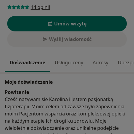
14 opinii
Umów wizytę
Wyślij wiadomość
Doświadczenie
Usługi i ceny
Adresy
Ubezpi
Moje doświadczenie
Powitanie
Cześć nazywam się Karolina i jestem pasjonatką
fizjoterapii. Moim celem od zawsze było zapewnienia
moim Pacjentom wsparcia oraz kompleksowej opieki
na każdym etapie Ich drogi ku zdrowiu. Moje
wieloletnie doświadczenie oraz unikalne podejście