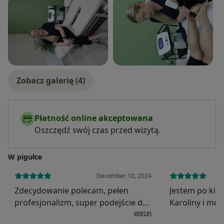
Redukcja napięcia mięśniowego – Techniki
pomagające w redukcji stresu i napięć w mięśniach.
Zobacz galerię (4)
Płatność online akceptowana
Oszczędź swój czas przed wizytą.
W pigułce
December 10, 2024
Zdecydowanie polecam, pełen
Jestem po kilk
profesjonalizm, super podejście do
Karoliny i mog
więcej
pacjenta i przede wszystkim
sumieniem. Za