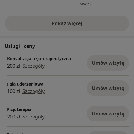
widoczne efekty
efekt! Wręcz l
Maciej
oczekiwałam. C
jestem sprawni
bardzo...
Pokaż więcej
o doświadczeniu
Usługi i ceny
Konsultacja fizjoterapeutyczna
Umów wizytę
200 zł
Szczegóły
Fala uderzeniowa
Umów wizytę
100 zł
Szczegóły
Fizjoterapia
Umów wizytę
200 zł
Szczegóły