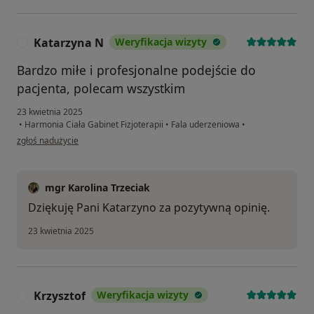
Katarzyna N
Weryfikacja wizyty
K
Bardzo miłe i profesjonalne podejście do
pacjenta, polecam wszystkim
23 kwietnia 2025
•
Harmonia Ciała Gabinet Fizjoterapii
•
Fala uderzeniowa
•
w opinii użytkownika Katarzyna N
zgłoś nadużycie
mgr Karolina Trzeciak
Dziękuję Pani Katarzyno za pozytywną opinię.
23 kwietnia 2025
Krzysztof
Weryfikacja wizyty
K