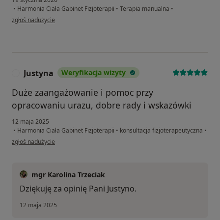
•
Harmonia Ciała Gabinet Fizjoterapii
•
Terapia manualna
•
w opinii użytkownika Izabella
zgłoś nadużycie
Justyna
Weryfikacja wizyty
J
Duże zaangażowanie i pomoc przy
opracowaniu urazu, dobre rady i wskazówki
12 maja 2025
•
Harmonia Ciała Gabinet Fizjoterapii
•
konsultacja fizjoterapeutyczna
•
w opinii użytkownika Justyna
zgłoś nadużycie
mgr Karolina Trzeciak
Dziękuję za opinię Pani Justyno.
12 maja 2025