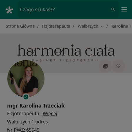
Me
Czego szukasz?
Strona Główna
Fizjoterapeuta
Wałbrzych
Karolina T
Zmień miasto
mgr
Karolina Trzeciak
O specjalizacjach
Fizjoterapeuta
·
Więcej
Wałbrzych
1 adres
Nr PWZ: 65549