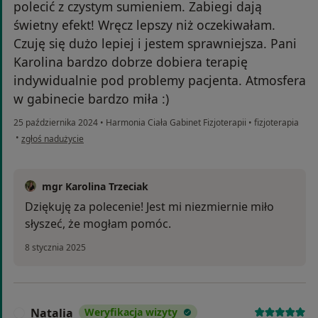
polecić z czystym sumieniem. Zabiegi dają
świetny efekt! Wręcz lepszy niż oczekiwałam.
Czuję się dużo lepiej i jestem sprawniejsza. Pani
Karolina bardzo dobrze dobiera terapię
indywidualnie pod problemy pacjenta. Atmosfera
w gabinecie bardzo miła :)
25 października 2024
•
Harmonia Ciała Gabinet Fizjoterapii
•
fizjoterapia
w opinii użytkownika A.M.
•
zgłoś nadużycie
mgr Karolina Trzeciak
Dziękuję za polecenie! Jest mi niezmiernie miło
słyszeć, że mogłam pomóc.
8 stycznia 2025
Natalia
Weryfikacja wizyty
N