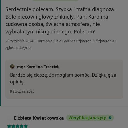
Serdecznie polecam. Szybka i trafna diagnoza.
Bóle pleców i głowy zniknęły. Pani Karolina
cudowna osoba, świetna atmosfera, nie
wybrałabym nikogo innego. Polecam!
20 września 2024
•
Harmonia Ciała Gabinet Fizjoterapii
•
fizjoterapia
•
w opinii użytkownika Natalia
zgłoś nadużycie
mgr Karolina Trzeciak
Bardzo się cieszę, że mogłam pomóc. Dziękuję za
opinię.
8 stycznia 2025
Elżbieta Kwiatkowska
Weryfikacja wizyty
E