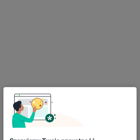
mgr Monika Rosinska
·
Więcej
Fizjoterapeuta
Sowia 40, Kłodzko
•
Mapa
Requss fizjoterapia
Konsultacja fizjoterapeutyczna
od 200 zł
Specjalista nie oferuje umawiania online pod tym adresem.
Poproś o wizytę
mgr Maciej Walas