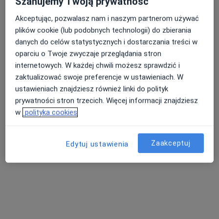
Szanujemy Twoją prywatność
·
Więcej
Fizjoterapeuta
93 opinie
Akceptując, pozwalasz nam i naszym partnerom używać
plików cookie (lub podobnych technologii) do zbierania
Letnia 20, Kłodzko
•
Mapa
danych do celów statystycznych i dostarczania treści w
Therapia Medical Center
oparciu o Twoje zwyczaje przeglądania stron
Konsultacja fizjoterapeutyczna
Brak ceny
internetowych. W każdej chwili możesz sprawdzić i
Specjalista nie oferuje umawiania online pod tym adresem.
zaktualizować swoje preferencje w ustawieniach. W
ustawieniach znajdziesz również linki do polityk
Poproś o wizytę
prywatności stron trzecich. Więcej informacji znajdziesz
w
polityka cookies
Zaakceptuj
Edytuj ustawienia
mgr Kamil Kaczka