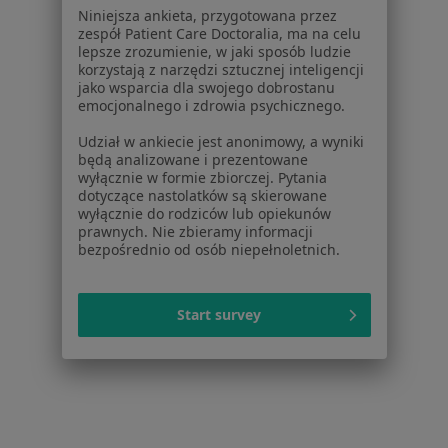
Niniejsza ankieta, przygotowana przez
Ból karku Polanica Zdrój
zespół Patient Care Doctoralia, ma na celu
lepsze zrozumienie, w jaki sposób ludzie
Ból pleców Polanica Zdrój
korzystają z narzędzi sztucznej inteligencji
jako wsparcia dla swojego dobrostanu
Bóle kręgosłupa Polanica Zdrój
emocjonalnego i zdrowia psychicznego.
Choroby kręgosłupa Polanica Zdrój
Udział w ankiecie jest anonimowy, a wyniki
będą analizowane i prezentowane
Dyskopatia Polanica Zdrój
wyłącznie w formie zbiorczej. Pytania
dotyczące nastolatków są skierowane
Więcej (15)
wyłącznie do rodziców lub opiekunów
Więcej w kategorii: Najczęstsze schorzenia
prawnych. Nie zbieramy informacji
bezpośrednio od osób niepełnoletnich.
Strona Główna
Fizjoterapeuta
Polanica Zdrój
Zmień miasto
Start survey
Serwis