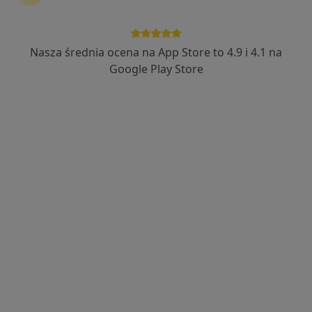
Specjalistyczne Centrum Medyczne im.
św. Jana Pawła II S.A. w Polanicy-Zdroju
SCM Polanica
Nasza średnia ocena na App Store to 4.9 i 4.1 na
Google Play Store
·
Więcej
Fizjoterapia, Chirurgia, Interna
137 opinii
Jana Pawła II 2, Polanica Zdrój
•
Mapa
Konsultacja fizjoterapeutyczna
Brak dostępnych specjalistów z wolnymi terminami w tym centrum medycznym.
Pokaż profil