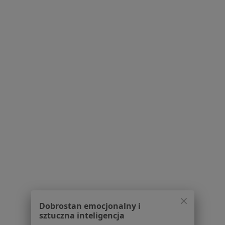
1
2
Powiązane
|
Oferty pracy -
wyszukiwania
Fizjoterapeuta
W pobliżu Polanicy-Zdroju
Fizjoterapeuci w Wałbrzychu
Fizjoterapeuci w Świdnicy
Fizjoterapeuci w Dzierżoniowie
Fizjoterapeuci w Kłodzku
Fizjoterapeuci w Bielawie
Więcej (14)
Więcej w kategorii: W pobliżu Polanicy-Zdroju
Dobrostan emocjonalny i
sztuczna inteligencja
Najczęstsze schorzenia