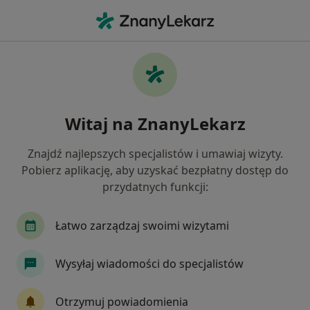
Me
Fizjoterapeuta • Polanica Zdrój, dolnośląskie
Filtry
Ubezpieczenie
Mapa
Polecani fizjoterapeuci w Polanicy-Zdroju
Witaj na ZnanyLekarz
Jak działają wyniki wyszukiwania
Znajdź najlepszych specjalistów i umawiaj wizyty.
Pobierz aplikację, aby uzyskać bezpłatny dostęp do
Wybierz swoje ubezpieczenie
przydatnych funkcji:
Łatwo zarządzaj swoimi wizytami
Wysyłaj wiadomości do specjalistów
Otrzymuj powiadomienia