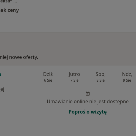
Prywatny Gabinet, Centrum Rehabilitacji "Meksa" Świdnica
rak ceny
iej nowe oferty.
Dziś
Jutro
Sob,
Ndz,
6 Sie
7 Sie
8 Sie
9 Sie
ej
Umawianie online nie jest dostępne
Poproś o wizytę