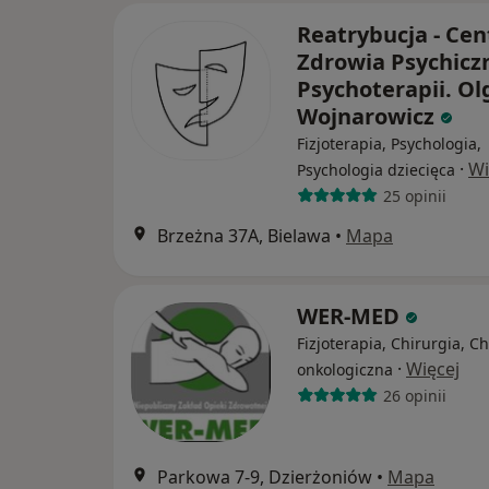
Reatrybucja - Ce
Zdrowia Psychicz
Psychoterapii. Ol
Wojnarowicz
Fizjoterapia, Psychologia,
·
Wi
Psychologia dziecięca
25 opinii
Brzeżna 37A, Bielawa
•
Mapa
WER-MED
Fizjoterapia, Chirurgia, C
·
Więcej
onkologiczna
26 opinii
Parkowa 7-9, Dzierżoniów
•
Mapa