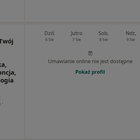
Dziś
Jutro
Sob,
Ndz,
Twój
6 Sie
7 Sie
8 Sie
9 Sie
Umawianie online nie jest dostępne
a,
oncja,
Pokaż profil
logia
,
·
a