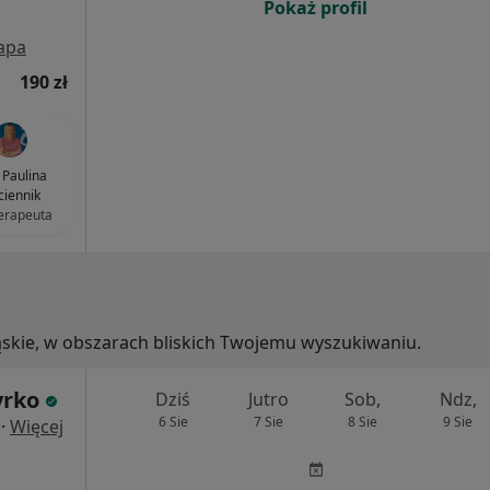
Pokaż profil
apa
190 zł
Paulina
ciennik
terapeuta
śląskie, w obszarach bliskich Twojemu wyszukiwaniu.
yrko
Dziś
Jutro
Sob,
Ndz,
6 Sie
7 Sie
8 Sie
9 Sie
·
Więcej