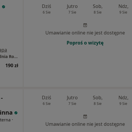
a
Dziś
Jutro
Sob,
Ndz,
6 Sie
7 Sie
8 Sie
9 Sie
Umawianie online nie jest dostępne
Poproś o wizytę
apa
Amicus. Lekarsko - Rehabilitacyjna Przychodnia Rodzinna
190 zł
-
Dziś
Jutro
Sob,
Ndz,
6 Sie
7 Sie
8 Sie
9 Sie
zinna
·
nterna
Umawianie online nie jest dostępne