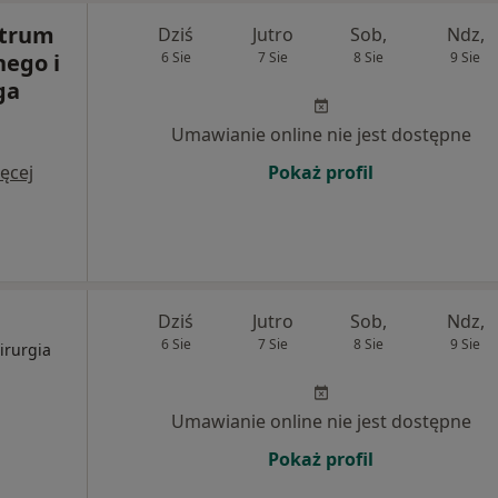
ntrum
Dziś
Jutro
Sob,
Ndz,
nego i
6 Sie
7 Sie
8 Sie
9 Sie
ga
Umawianie online nie jest dostępne
ęcej
Pokaż profil
Dziś
Jutro
Sob,
Ndz,
6 Sie
7 Sie
8 Sie
9 Sie
hirurgia
Umawianie online nie jest dostępne
Pokaż profil