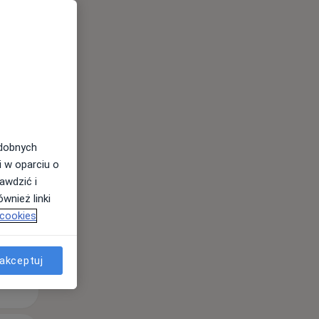
Pon,
Wt,
Śr,
10 Sie
11 Sie
12 Sie
odobnych
i w oparciu o
awdzić i
wnież linki
 cookies
akceptuj