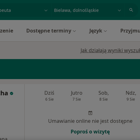
acja, badanie lub nazwisko
miasto lub dzielnica
zenie
Dostępne terminy
Język
Przyjmu
Jak działają wyniki wysz
cha
Dziś
Jutro
Sob,
Ndz,
6 Sie
7 Sie
8 Sie
9 Sie
Umawianie online nie jest dostępne
Poproś o wizytę
apa