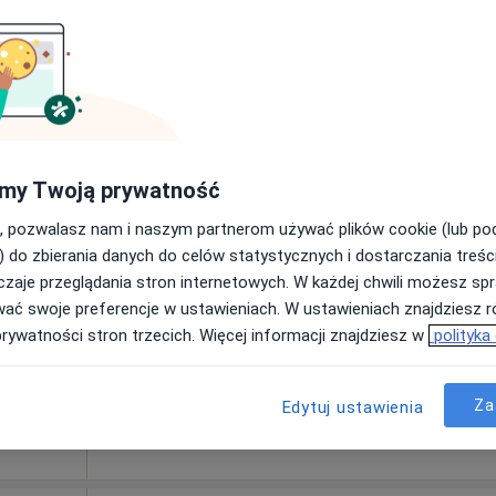
Amicus. Lekarsko - Rehabilitacyjna Przychodnia Rodzinna
190 zł
iennik
Dziś
Jutro
Sob,
Ndz,
my Twoją prywatność
6 Sie
7 Sie
8 Sie
9 Sie
, pozwalasz nam i naszym partnerom używać plików cookie (lub p
) do zbierania danych do celów statystycznych i dostarczania treśc
Umawianie online nie jest dostępne
zaje przeglądania stron internetowych. W każdej chwili możesz spr
wać swoje preferencje w ustawieniach. W ustawieniach znajdziesz ró
Poproś o wizytę
prywatności stron trzecich. Więcej informacji znajdziesz w
polityka
apa
Amicus. Lekarsko - Rehabilitacyjna Przychodnia Rodzinna
190 zł
Za
Edytuj ustawienia