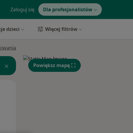
Zaloguj się
Dla profesjonalistów
je dzieci
Więcej filtrów
ukiwania
Powiększ mapę
Pon,
Wt,
Śr,
10 Sie
11 Sie
12 Sie