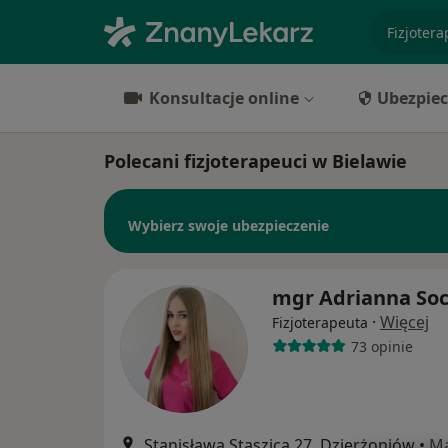
specjaliz
Konsultacje online
Ubezpiec
Polecani fizjoterapeuci w Bielawie
Wybierz swoje ubezpieczenie
mgr Adrianna So
·
Więcej
Fizjoterapeuta
73 opinie
Stanisława Staszica 27, Dzierżoniów
•
M