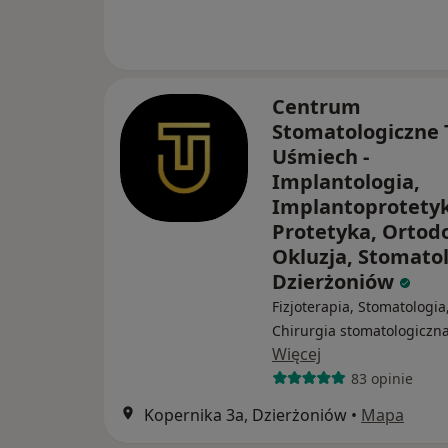
Centrum
Stomatologiczne 
Uśmiech -
Implantologia,
Implantoprotetyk
Protetyka, Ortod
Okluzja, Stomato
Dzierżoniów
Fizjoterapia, Stomatologia
Chirurgia stomatologiczn
Więcej
83 opinie
Kopernika 3a, Dzierżoniów
•
Mapa