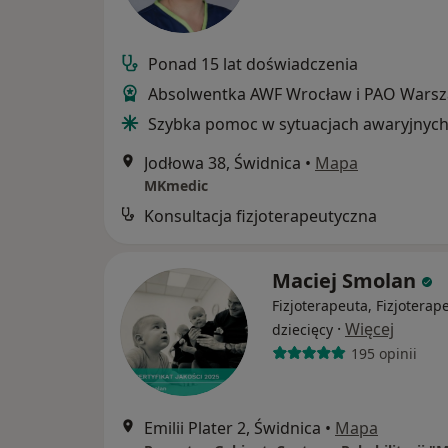
Ponad 15 lat doświadczenia
Absolwentka AWF Wrocław i PAO Wars
Szybka pomoc w sytuacjach awaryjnyc
Jodłowa 38, Świdnica
•
Mapa
MKmedic
Konsultacja fizjoterapeutyczna
Maciej Smolan
Fizjoterapeuta, Fizjoterap
·
Więcej
dziecięcy
195 opinii
Emilii Plater 2, Świdnica
•
Mapa