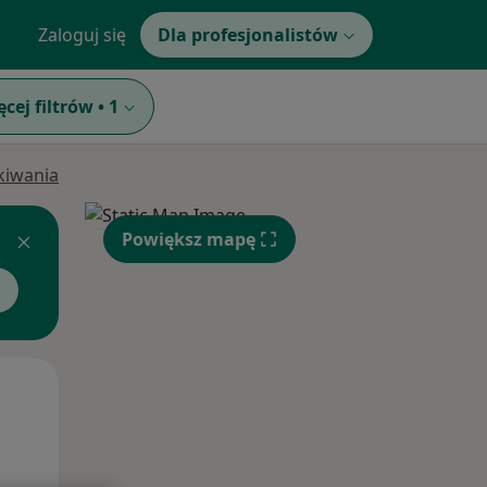
Zaloguj się
Dla profesjonalistów
ęcej filtrów
•
1
ukiwania
Powiększ mapę
Pon,
Wt,
Śr,
10 Sie
11 Sie
12 Sie