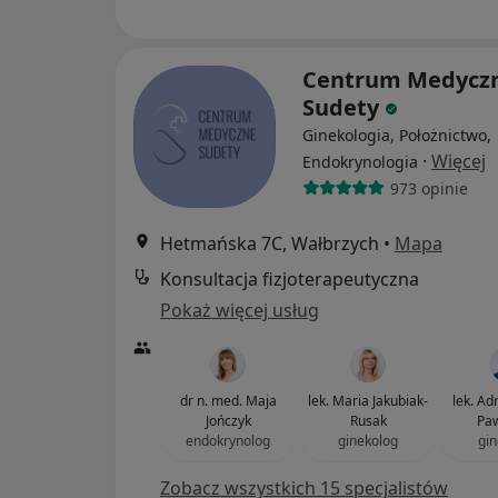
Centrum Medycz
Sudety
Ginekologia, Położnictwo,
·
Więcej
Endokrynologia
973 opinie
Hetmańska 7C, Wałbrzych
•
Mapa
Konsultacja fizjoterapeutyczna
Pokaż więcej usług
dr n. med. Maja
lek. Maria Jakubiak-
lek. Adr
Jończyk
Rusak
Paw
endokrynolog
ginekolog
gin
Zobacz wszystkich 15 specjalistów