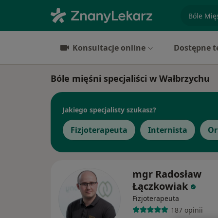
specjaliz
Konsultacje online
Dostępne t
Bóle mięśni specjaliści w Wałbrzychu
Jakiego specjalisty szukasz?
Fizjoterapeuta
Internista
Or
mgr Radosław
Łączkowiak
Fizjoterapeuta
187 opinii