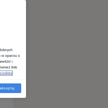
odobnych
i w oparciu o
awdzić i
Pon,
Wt,
Śr,
wnież linki
10 Sie
11 Sie
12 Sie
 cookies
akceptuj