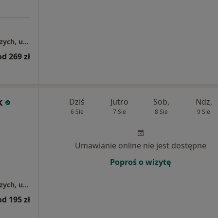
Centrum Medyczne Grupa LUX MED – Wałbrzych, ul. Uczniowska 16
od 269 zł
k
Dziś
Jutro
Sob,
Ndz,
6 Sie
7 Sie
8 Sie
9 Sie
Umawianie online nie jest dostępne
Poproś o wizytę
Centrum Medyczne Grupa LUX MED – Wałbrzych, ul. Uczniowska 16
od 195 zł