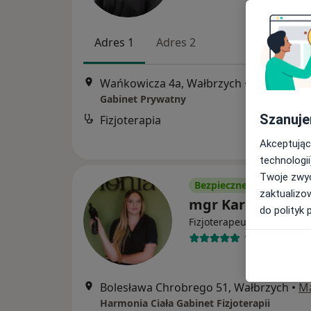
Adres 1
Adres 2
Wańkowicza 4a, Wałbrzych
•
Mapa
Gabinet Prywatny
Szanuje
Fizjoterapia
Akceptując
technologii
Twoje zwyc
Bezpieczne płatności
zaktualizo
mgr Karolina Trze
do polityk 
·
Więcej
Fizjoterapeuta
14 opinii
Bolesława Chrobrego 51, Wałbrzych
•
M
Harmonia Ciała Gabinet Fizjoterapii