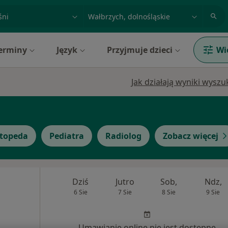
acja, badanie lub nazwisko
miasto lub dzielnica
erminy
Język
Przyjmuje dzieci
Wi
Jak działają wyniki wysz
topeda
Pediatra
Radiolog
Zobacz więcej
Dziś
Jutro
Sob,
Ndz,
6 Sie
7 Sie
8 Sie
9 Sie
Umawianie online nie jest dostępne