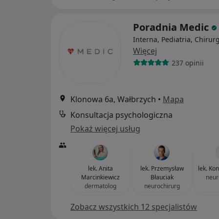
Poradnia Medic
Interna, Pediatria, Chirur
Więcej
237 opinii
Klonowa 6a, Wałbrzych
•
Mapa
Konsultacja psychologiczna
Pokaż więcej usług
lek. Anita
lek. Przemysław
lek. Ko
Marcinkiewicz
Błauciak
neur
dermatolog
neurochirurg
Zobacz wszystkich 12 specjalistów