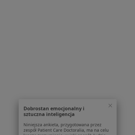
Więcej (10)
Więcej w kategorii: W pobliżu Wałbrzycha
Schorzenia w Wałbrzychu
Nadciśnienie tętnicze w Wałbrzychu
Choroby serca w Wałbrzychu
Ból w klatce piersiowej w Wałbrzychu
Choroby układu pokarmowego w Wałbrzychu
Infekcje dróg moczowych w Wałbrzychu
Więcej (15)
Więcej w kategorii: Schorzenia w Wałbrzychu
Dobrostan emocjonalny i
Rwa Barkowa Specjaliści W Wałbrzychu
sztuczna inteligencja
Niniejsza ankieta, przygotowana przez
zespół Patient Care Doctoralia, ma na celu