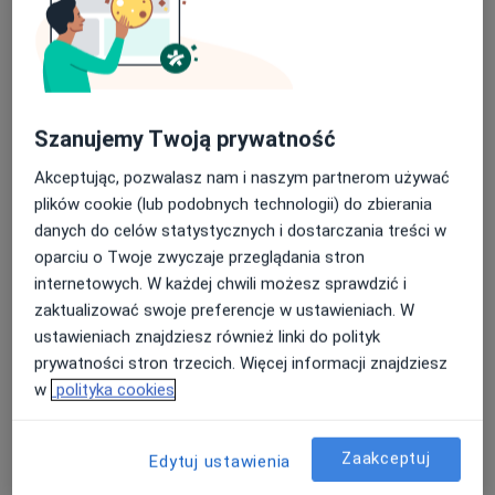
Szanujemy Twoją prywatność
Bezpieczne płatności
Akceptując, pozwalasz nam i naszym partnerom używać
mgr Magdalena Lange
plików cookie (lub podobnych technologii) do zbierania
danych do celów statystycznych i dostarczania treści w
·
Więcej
Osteopata, Fizjoterapeuta
oparciu o Twoje zwyczaje przeglądania stron
164 opinie
internetowych. W każdej chwili możesz sprawdzić i
Forteczna 28/35, Wałbrzych
•
Mapa
zaktualizować swoje preferencje w ustawieniach. W
Gabinet Osteopatii i Fizjoterapii MAGDALENA LANGE
ustawieniach znajdziesz również linki do polityk
Konsultacja fizjoterapeutyczna
250 zł
prywatności stron trzecich. Więcej informacji znajdziesz
w
polityka cookies
Specjalista nie oferuje umawiania online pod tym adresem.
Poproś o wizytę
Zaakceptuj
Edytuj ustawienia