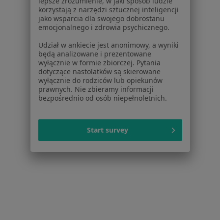
lepsze zrozumienie, w jaki sposób ludzie
korzystają z narzędzi sztucznej inteligencji
jako wsparcia dla swojego dobrostanu
emocjonalnego i zdrowia psychicznego.
Serwis
Udział w ankiecie jest anonimowy, a wyniki
Regulamin
będą analizowane i prezentowane
Polityka prywatności pacjentów
wyłącznie w formie zbiorczej. Pytania
Polityka prywatności profesjonalistów
dotyczące nastolatków są skierowane
wyłącznie do rodziców lub opiekunów
Polityka prywatności dla profesjonalistów, których
prawnych. Nie zbieramy informacji
dane pozyskaliśmy samodzielnie
bezpośrednio od osób niepełnoletnich.
Polityka cookies
Jak działają wyniki wyszukiwania
Start survey
Dostępność
O nas
Praca
Rekrutujemy!
Partnerzy
Centrum prasowe
Kontakt
Dla pacjentów