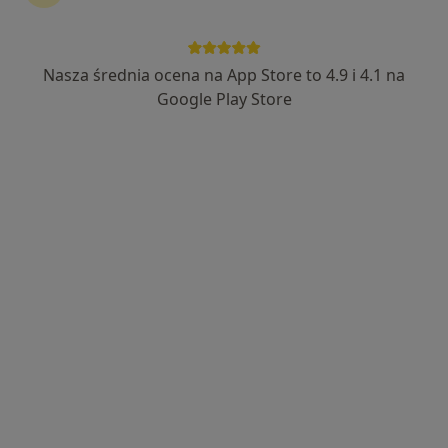
Nasza średnia ocena na App Store to 4.9 i 4.1 na
mgr Radosław Łączkowiak
Google Play Store
Fizjoterapeuta
187 opinii
Adres 1
Adres 2
Wańkowicza 4a, Wałbrzych
•
Mapa
Gabinet Prywatny
Fizjoterapia
200 zł
Specjalista nie oferuje umawiania online pod tym adresem.
Poproś o wizytę