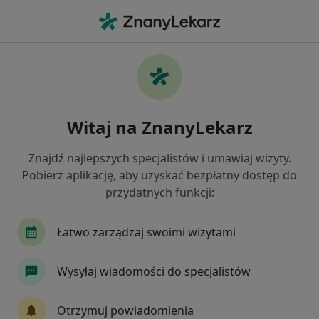
Me
Rwa Barkowa • Wałbrzych, dolnośląskie
Filtry
• 1
Mapa
Rwa barkowa specjaliści w Wałbrzychu
Witaj na ZnanyLekarz
Jak działają wyniki wyszukiwania
Znajdź najlepszych specjalistów i umawiaj wizyty.
Pobierz aplikację, aby uzyskać bezpłatny dostęp do
Jakiego specjalisty szukasz?
przydatnych funkcji:
Fizjoterapeuta
Ortopeda
Neurolog
R
Łatwo zarządzaj swoimi wizytami
Wysyłaj wiadomości do specjalistów
Otrzymuj powiadomienia