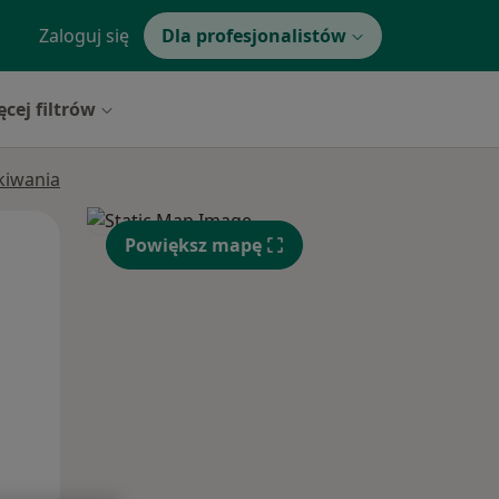
Zaloguj się
Dla profesjonalistów
ęcej filtrów
ukiwania
Wt,
Śr,
Czw,
Powiększ mapę
11 Sie
12 Sie
13 Sie