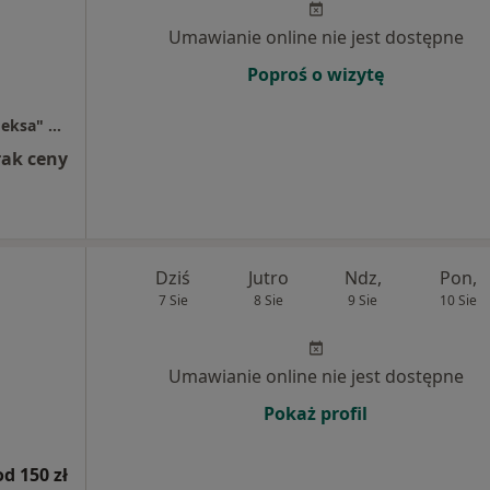
Umawianie online nie jest dostępne
Poproś o wizytę
Prywatny Gabinet, Centrum Rehabilitacji "Meksa" Świdnica
rak ceny
Dziś
Jutro
Ndz,
Pon,
7 Sie
8 Sie
9 Sie
10 Sie
Umawianie online nie jest dostępne
Pokaż profil
od 150 zł