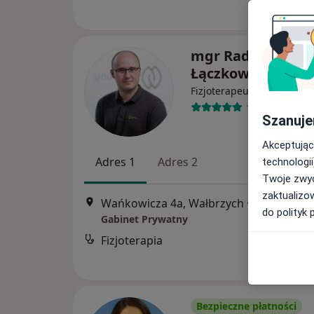
mgr Radosław
Łączkowiak
Fizjoterapeuta
187 opinii
Szanuje
Akceptując
Adres 1
Adres 2
technologii
Twoje zwyc
zaktualizo
Wańkowicza 4a, Wałbrzych
•
Mapa
do polityk 
Gabinet Prywatny
Fizjoterapia
Bezpieczne płatności