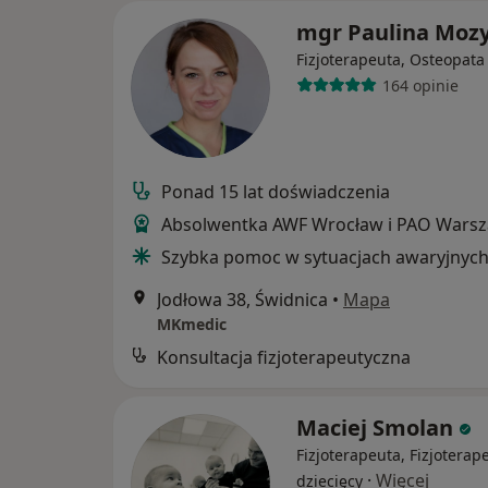
mgr Paulina Moz
Fizjoterapeuta, Osteopata
164 opinie
Ponad 15 lat doświadczenia
Absolwentka AWF Wrocław i PAO Wars
Szybka pomoc w sytuacjach awaryjnyc
Jodłowa 38, Świdnica
•
Mapa
MKmedic
Konsultacja fizjoterapeutyczna
Maciej Smolan
Fizjoterapeuta, Fizjoterap
·
Więcej
dziecięcy