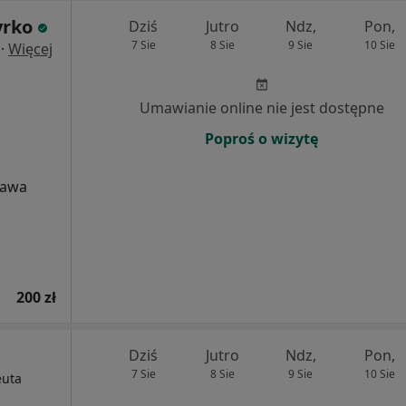
yrko
Dziś
Jutro
Ndz,
Pon,
7 Sie
8 Sie
9 Sie
10 Sie
·
Więcej
Umawianie online nie jest dostępne
Poproś o wizytę
zawa
h
200 zł
Dziś
Jutro
Ndz,
Pon,
7 Sie
8 Sie
9 Sie
10 Sie
euta