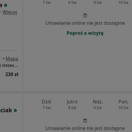
7 Sie
8 Sie
9 Sie
10 Sie
a
·
Więcej
Umawianie online nie jest dostępne
Poproś o wizytę
ych
•
Mapa
Przychodnia Ortimed, Praktyka Fizjoterapii i Osteopatii Dr Ewa Żeligowska
230 zł
Dziś
Jutro
Ndz,
Pon,
7 Sie
8 Sie
9 Sie
10 Sie
ciak
Umawianie online nie jest dostępne