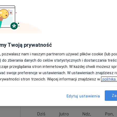
Dziś
Jutro
Ndz,
Pon,
7 Sie
8 Sie
9 Sie
10 Sie
Umawianie online nie jest dostępne
my Twoją prywatność
Poproś o wizytę
, pozwalasz nam i naszym partnerom używać plików cookie (lub p
) do zbierania danych do celów statystycznych i dostarczania treśc
zaje przeglądania stron internetowych. W każdej chwili możesz spr
wać swoje preferencje w ustawieniach. W ustawieniach znajdziesz ró
prywatności stron trzecich. Więcej informacji znajdziesz w
polityka
200 zł
Za
Edytuj ustawienia
Dziś
Jutro
Ndz,
Pon,