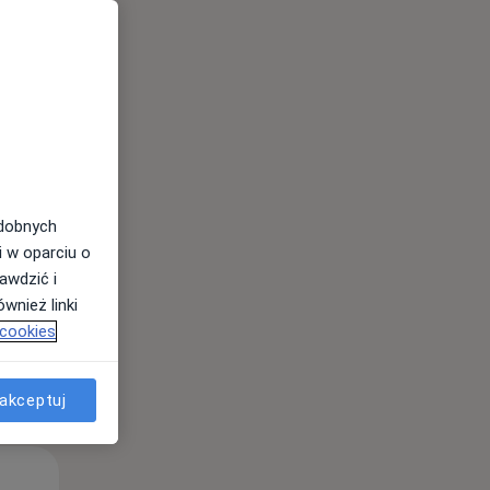
Wt,
Śr,
Czw,
11 Sie
12 Sie
13 Sie
odobnych
i w oparciu o
awdzić i
wnież linki
 cookies
akceptuj
Wt,
Śr,
Czw,