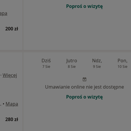
Poproś o wizytę
apa
200 zł
Dziś
Jutro
Ndz,
Pon,
7 Sie
8 Sie
9 Sie
10 Sie
·
Więcej
Umawianie online nie jest dostępne
Poproś o wizytę
inet 4, Wałbrzych
•
Mapa
280 zł