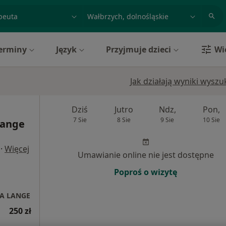
acja, badanie lub nazwisko
miasto lub dzielnica
erminy
Język
Przyjmuje dzieci
Wi
Jak działają wyniki wysz
Dziś
Jutro
Ndz,
Pon,
7 Sie
8 Sie
9 Sie
10 Sie
Lange
·
Więcej
Umawianie online nie jest dostępne
Poproś o wizytę
ENA LANGE
250 zł