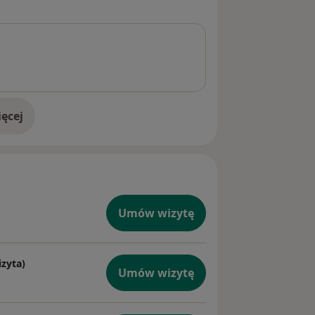
 pracy.
ęcej
doświadczeniu
Umów wizytę
zyta)
Umów wizytę