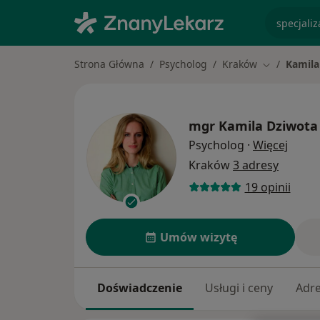
specjaliz
Strona Główna
Psycholog
Kraków
Kamila
Zmień mias
mgr
Kamila Dziwota
O spec
Psycholog
·
Więcej
Kraków
3 adresy
19 opinii
Umów wizytę
Doświadczenie
Usługi i ceny
Adr