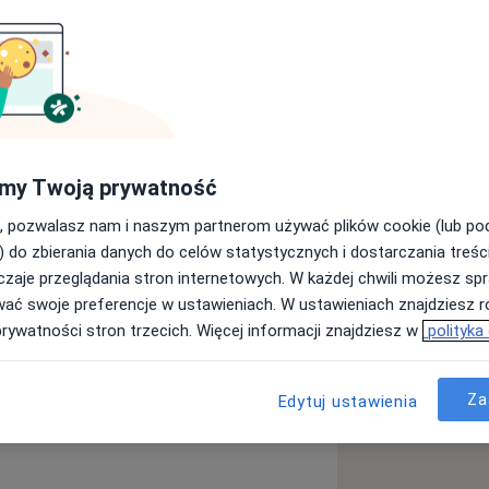
acującym w nurcie
yczne, całościowe szkolenie
odynamicznym. Jest to szkolenie
 Psychologiczne oraz Polskie
estem członkiem. W leczeniu moich
my Twoją prywatność
centrowane na przeniesieniu
ami psychoanalitycznymi. Gdy jest to
, pozwalasz nam i naszym partnerom używać plików cookie (lub p
echniki poznawczo-behawioralne.
) do zbierania danych do celów statystycznych i dostarczania treśc
zaje przeglądania stron internetowych. W każdej chwili możesz spr
apię wspierającą w kryzysach
wać swoje preferencje w ustawieniach. W ustawieniach znajdziesz ró
 głównie u osób z zaburzeniami
prywatności stron trzecich. Więcej informacji znajdziesz w
polityka
presyjnymi), zaburzeniami
 zaburzeniami lękowymi (nerwicowymi).
Za
Edytuj ustawienia
.
hologa.