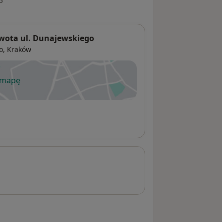
3
iwota ul. Dunajewskiego
o
,
Kraków
 mapę
wiera się w nowej karcie