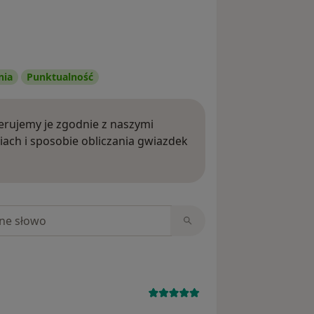
nia
Punktualność
rujemy je zgodnie z naszymi
iach i sposobie obliczania gwiazdek
ięcej o opiniach
niach