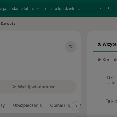
acja, badanie lub nazwisko
miasto lub dzielnica
 Dziwota
to
Wizyta
Wizyta w
jalizacjach
Konsult
Konsulta
Dziś
7 Sie
Wyślij wiadomość
Ta kl
esy
Ubezpieczenia
Opinie (19)
Odpowiedzi na pyt