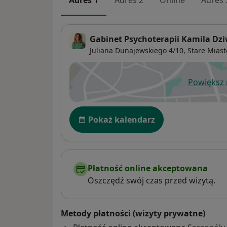
Adres 1
Adres 2
Online
Adres 
Gabinet Psychoterapii Kamila Dz
Juliana Dunajewskiego 4/10,
Stare Miast
Powiększ
ot
Dostępność
Pokaż kalendarz
Płatność online akceptowana
Oszczędź swój czas przed wizytą.
Metody płatności (wizyty prywatne)