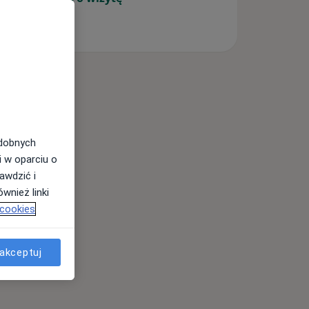
odobnych
i w oparciu o
awdzić i
wnież linki
 cookies
akceptuj