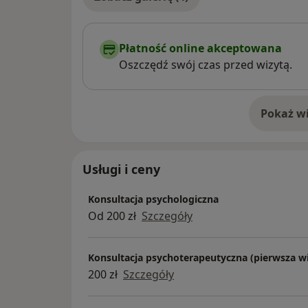
wyeliminowaniem objawów chorobowych.
Serdecznie zapraszam Państwa do wspólnej
Płatność online akceptowana
Oszczędź swój czas przed wizytą.
Kamila Dziwota
Pokaż wi
o 
Usługi i ceny
Konsultacja psychologiczna
Od 200 zł
Szczegóły
Konsultacja psychoterapeutyczna (pierwsza wi
200 zł
Szczegóły