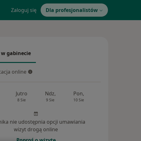
Zaloguj się
Dla profesjonalistów
 w gabinecie
 gabinecie
acja online
cja online
Jutro
Ndz,
Pon,
Wt,
Śr,
8 Sie
9 Sie
10 Sie
11 Sie
12 Si
inika nie udostępnia opcji umawiania
ania (27)
wizyt drogą online
Poproś o wizytę