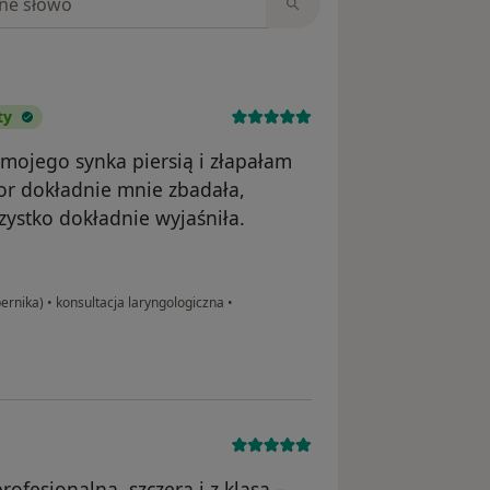
ty
mojego synka piersią i złapałam
tor dokładnie mnie zbadała,
szystko dokładnie wyjaśniła.
ernika)
•
konsultacja laryngologiczna
•
ofesjonalna, szczera i z klasą –