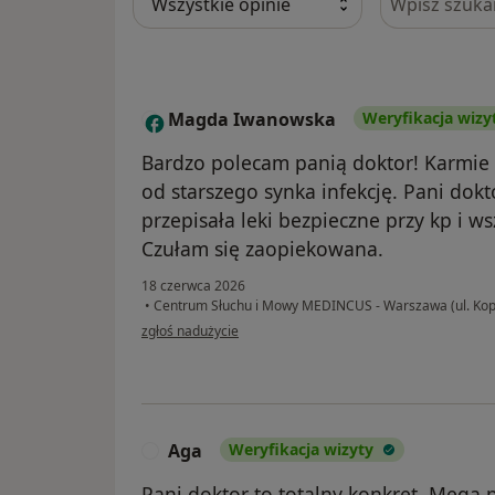
Magda Iwanowska
Weryfikacja wizy
M
Bardzo polecam panią doktor! Karmie 
od starszego synka infekcję. Pani dok
przepisała leki bezpieczne przy kp i w
Czułam się zaopiekowana.
18 czerwca 2026
•
Centrum Słuchu i Mowy MEDINCUS - Warszawa (ul. Kop
w opinii użytkownika Magda Iwanowska
zgłoś nadużycie
Aga
Weryfikacja wizyty
A
Pani doktor to totalny konkret. Mega pr