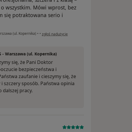
o wszystkim. Mówi wprost, bez
m się potraktowana serio i
w opinii użytkownika Aga
szawa (ul. Kopernika)
•
•
zgłoś nadużycie
- Warszawa (ul. Kopernika)
zymy się, że Pani Doktor
oczucie bezpieczeństwa i
aństwa zaufanie i cieszymy się, że
 szczery sposób. Państwa opinia
 dalszej pracy.