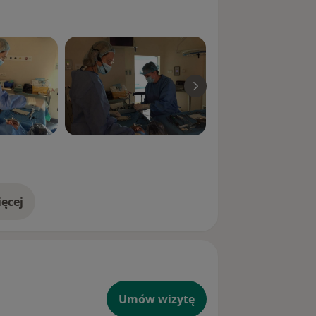
ęcej
doświadczeniu
Umów wizytę