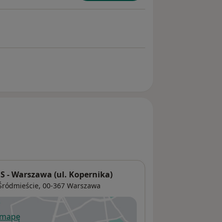
- Warszawa (ul. Kopernika)
Śródmieście
, 00-367
Warszawa
 mapę
wiera się w nowej karcie