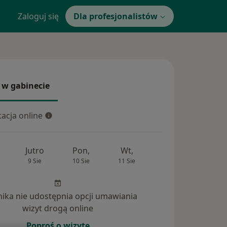
Zaloguj się
Dla profesjonalistów
 w gabinecie
 gabinecie
acja online
cja online
Jutro
Pon,
Wt,
Śr,
Czw
9 Sie
10 Sie
11 Sie
12 Sie
13 Si
inika nie udostępnia opcji umawiania
wizyt drogą online
Poproś o wizytę