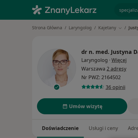
specjaliz
Strona Główna
Laryngolog
Kajetany
Just
Zmień mi
dr n. med.
Justyna 
O spe
Laryngolog
·
Więcej
Warszawa
2 adresy
Nr PWZ: 2164502
36 opinii
Umów wizytę
Doświadczenie
Usługi i ceny
Adr