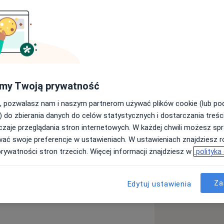
logii. Początkowo zajmowałam się
 przegrody nosa i nosa zewnętrznego,
zym i chirurgicznym ( operacje
nstytucie Fizjologii i Patologii
Rynologii dały mi ogromną sprawność
my Twoją prywatność
u 2018 obroniłam pracę doktorską na
, pozwalasz nam i naszym partnerom używać plików cookie (lub p
 rynologicznych. Prywatnie jestem
) do zbierania danych do celów statystycznych i dostarczania treśc
 jako dziecko miałam traumę, będąc
zaje przeglądania stron internetowych. W każdej chwili możesz spr
ię mieć opóźnień ale czasem, mimo
wać swoje preferencje w ustawieniach. W ustawieniach znajdziesz ró
rozumiałość. Uważam, że zaufanie i
prywatności stron trzecich. Więcej informacji znajdziesz w
polityka
sukcesu w relacji lekarz - pacjent. Z
zę się od moich pacjentów i to jest
Zapalenie ślinianek
nie.
Za
_sr_more_diseases
Edytuj ustawienia