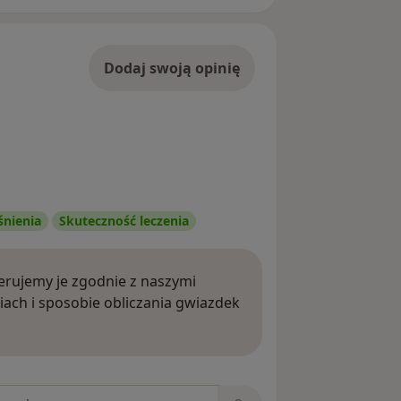
Dodaj swoją opinię
śnienia
Skuteczność leczenia
rujemy je zgodnie z naszymi
iach i sposobie obliczania gwiazdek
ięcej o opiniach
niach