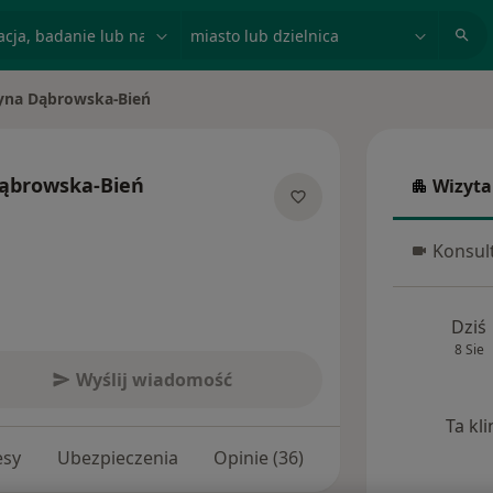
acja, badanie lub nazwisko
miasto lub dzielnica
yna Dąbrowska-Bień
asto
Dąbrowska-Bień
Wizyta
Wizyta w
cjalizacjach
Konsult
Konsulta
Dziś
8 Sie
Wyślij wiadomość
Ta kl
esy
Ubezpieczenia
Opinie (36)