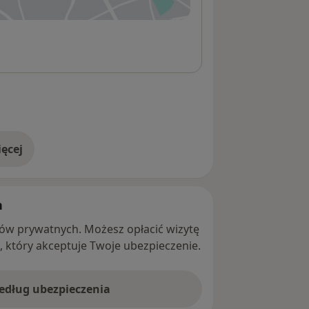
ęcej
adresie
h
ntów prywatnych. Możesz opłacić wizytę
ę, który akceptuje Twoje ubezpieczenie.
według ubezpieczenia