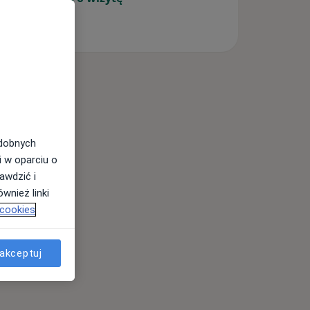
odobnych
i w oparciu o
awdzić i
wnież linki
 cookies
akceptuj