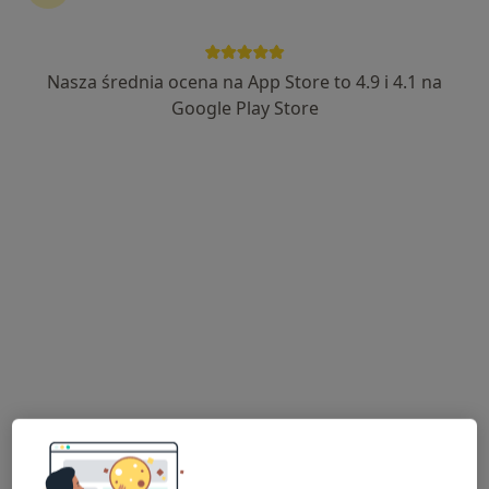
Nasza średnia ocena na App Store to 4.9 i 4.1 na
Google Play Store
Bezpieczne płatności
dr hab. n. med. Monika Matusiak
·
Więcej
Laryngolog, Audiolog, foniatra
31 opinii
ul. Mokra 7, Kajetany
•
Mapa
Centrum Słuchu i Mowy MEDINCUS - Kajetany
Konsultacja laryngologiczna
380 zł
Specjalista nie oferuje umawiania online pod tym adresem.
Poproś o wizytę