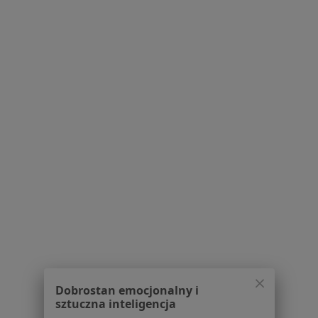
Serwis
Regulamin
Polityka prywatności pacjentów
Polityka prywatności profesjonalistów
Polityka prywatności dla profesjonalistów, których
dane pozyskaliśmy samodzielnie
Polityka cookies
Jak działają wyniki wyszukiwania
Dostępność
O nas
Praca
Rekrutujemy!
Partnerzy
Centrum prasowe
Dobrostan emocjonalny i
Kontakt
sztuczna inteligencja