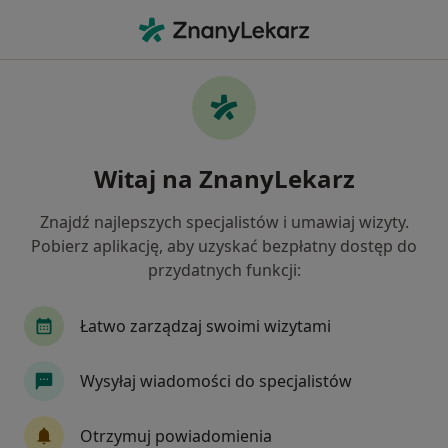
Me
Przerost Migdałków • Kajetany, mazowieckie
Filtry
• 1
Ubezpieczenie
Map
Przerost migdałków specjaliści w
Witaj na ZnanyLekarz
Kajetanach
Jak działają wyniki wyszukiwania
Znajdź najlepszych specjalistów i umawiaj wizyty.
Pobierz aplikację, aby uzyskać bezpłatny dostęp do
przydatnych funkcji:
Jakiego specjalisty szukasz?
Laryngolog
Audiolog, foniatra
Laryngolog
Łatwo zarządzaj swoimi wizytami
Wysyłaj wiadomości do specjalistów
Otrzymuj powiadomienia