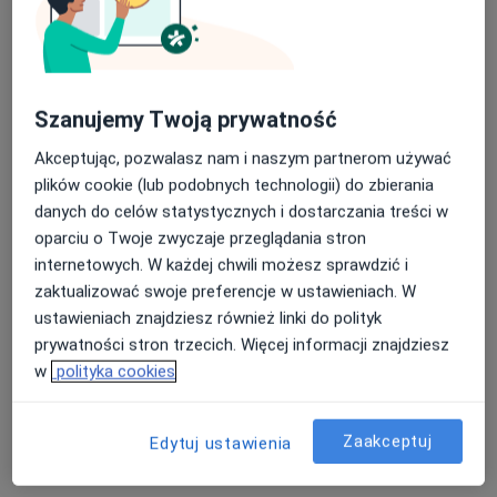
Szanujemy Twoją prywatność
dr n. med. Justyna Dąbrowska-Bień
Akceptując, pozwalasz nam i naszym partnerom używać
·
Więcej
Laryngolog
plików cookie (lub podobnych technologii) do zbierania
36 opinii
danych do celów statystycznych i dostarczania treści w
Adres
Online
oparciu o Twoje zwyczaje przeglądania stron
internetowych. W każdej chwili możesz sprawdzić i
zaktualizować swoje preferencje w ustawieniach. W
ul. Mokra 7, Kajetany
•
Mapa
ustawieniach znajdziesz również linki do polityk
Centrum Słuchu i Mowy MEDINCUS - Kajetany
prywatności stron trzecich. Więcej informacji znajdziesz
Konsultacja laryngologiczna
395 zł
w
polityka cookies
Specjalista nie oferuje umawiania online pod tym adresem.
Zaakceptuj
Poproś o wizytę
Edytuj ustawienia