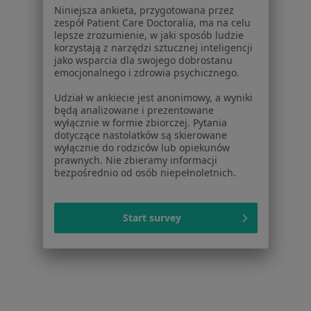
Dla pacjentów
Niniejsza ankieta, przygotowana przez
zespół Patient Care Doctoralia, ma na celu
Lekarze
lepsze zrozumienie, w jaki sposób ludzie
Placówki medyczne
korzystają z narzędzi sztucznej inteligencji
jako wsparcia dla swojego dobrostanu
Pytania i odpowiedzi
emocjonalnego i zdrowia psychicznego.
Usługi i zabiegi
Choroby
Udział w ankiecie jest anonimowy, a wyniki
będą analizowane i prezentowane
Pomoc
wyłącznie w formie zbiorczej. Pytania
Aplikacje mobilne
dotyczące nastolatków są skierowane
Blog dla pacjentów
wyłącznie do rodziców lub opiekunów
prawnych. Nie zbieramy informacji
bezpośrednio od osób niepełnoletnich.
Dla profesjonalistów
Cennik
Dla lekarzy
Start survey
Dla placówek medycznych
Noa Notes
nowość
Baza wiedzy
Centrum Pomocy dla Specjalisty