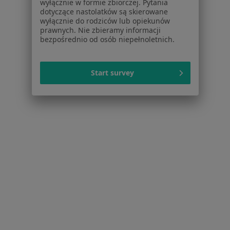
wyłącznie w formie zbiorczej. Pytania
Cennik
dotyczące nastolatków są skierowane
Dla lekarzy
wyłącznie do rodziców lub opiekunów
Dla placówek medycznych
prawnych. Nie zbieramy informacji
bezpośrednio od osób niepełnoletnich.
Noa Notes
nowość
Baza wiedzy
Centrum Pomocy dla Specjalisty
Start survey
Kontakt
ZnanyLekarz - Strona główna
ZnanyLekarz Sp. z o.o.
ul. Kolejowa 5/7
01-217 Warszawa, Polska
NIP: ⁠7010224868
KRS: ⁠0000347997
REGON: ⁠142276657
Sąd Rejonowy dla m.st. Warszawy w Warszawie XII
Wydział Gospodarczy KRS