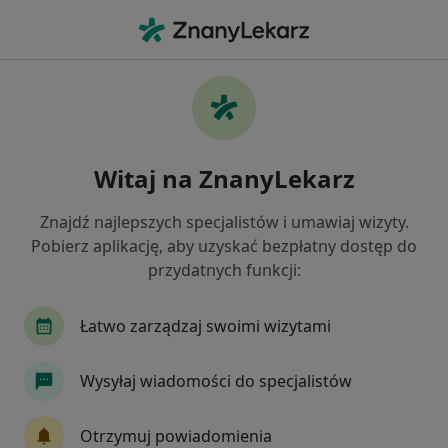
Me
Zapalenie Zatok • Kajetany, mazowieckie
Filtry
• 1
Ubezpieczenie
Map
Zapalenie zatok specjaliści w Kajetanach
Witaj na ZnanyLekarz
Jak działają wyniki wyszukiwania
Znajdź najlepszych specjalistów i umawiaj wizyty.
Pobierz aplikację, aby uzyskać bezpłatny dostęp do
Jakiego specjalisty szukasz?
przydatnych funkcji:
Laryngolog
Audiolog, foniatra
Neurolog
Łatwo zarządzaj swoimi wizytami
Wysyłaj wiadomości do specjalistów
Otrzymuj powiadomienia