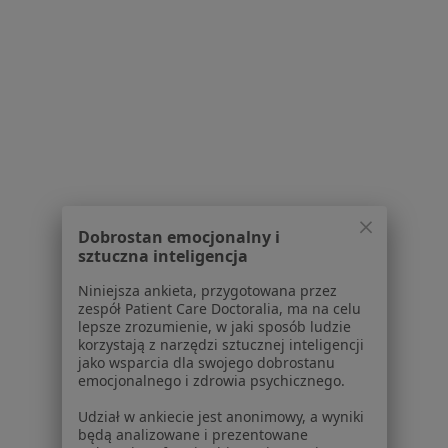
Dostępność
O nas
Praca
Rekrutujemy!
Partnerzy
Centrum prasowe
Kontakt
Dla pacjentów
Lekarze
Placówki medyczne
Dobrostan emocjonalny i
sztuczna inteligencja
Pytania i odpowiedzi
Usługi i zabiegi
Niniejsza ankieta, przygotowana przez
Choroby
zespół Patient Care Doctoralia, ma na celu
lepsze zrozumienie, w jaki sposób ludzie
Pomoc
korzystają z narzędzi sztucznej inteligencji
Aplikacje mobilne
jako wsparcia dla swojego dobrostanu
Blog dla pacjentów
emocjonalnego i zdrowia psychicznego.
Udział w ankiecie jest anonimowy, a wyniki
Dla profesjonalistów
będą analizowane i prezentowane