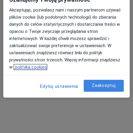
Akceptując, pozwalasz nam i naszym partnerom używać
plików cookie (lub podobnych technologii) do zbierania
danych do celów statystycznych i dostarczania treści w
dr n. med. Justyna Dąbrowska-Bień
oparciu o Twoje zwyczaje przeglądania stron
·
Więcej
Laryngolog
internetowych. W każdej chwili możesz sprawdzić i
36 opinii
zaktualizować swoje preferencje w ustawieniach. W
ustawieniach znajdziesz również linki do polityk
Adres
Online
prywatności stron trzecich. Więcej informacji znajdziesz
w
polityka cookies
ul. Mokra 7, Kajetany
•
Mapa
Centrum Słuchu i Mowy MEDINCUS - Kajetany
Zaakceptuj
Edytuj ustawienia
Konsultacja laryngologiczna
395 zł
Specjalista nie oferuje umawiania online pod tym adresem.
Poproś o wizytę