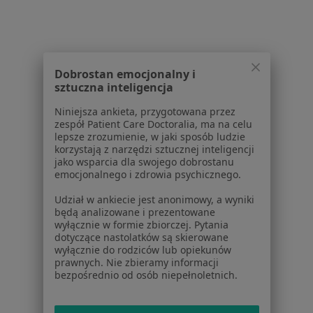
Dla pacjentów
Lekarze
Placówki medyczne
Dobrostan emocjonalny i
Pytania i odpowiedzi
sztuczna inteligencja
Usługi i zabiegi
Choroby
Niniejsza ankieta, przygotowana przez
Pomoc
zespół Patient Care Doctoralia, ma na celu
lepsze zrozumienie, w jaki sposób ludzie
Aplikacje mobilne
korzystają z narzędzi sztucznej inteligencji
Blog dla pacjentów
jako wsparcia dla swojego dobrostanu
emocjonalnego i zdrowia psychicznego.
Dla profesjonalistów
Udział w ankiecie jest anonimowy, a wyniki
Cennik
będą analizowane i prezentowane
wyłącznie w formie zbiorczej. Pytania
Dla lekarzy
dotyczące nastolatków są skierowane
Dla placówek medycznych
wyłącznie do rodziców lub opiekunów
Noa Notes
nowość
prawnych. Nie zbieramy informacji
bezpośrednio od osób niepełnoletnich.
Baza wiedzy
Centrum Pomocy dla Specjalisty