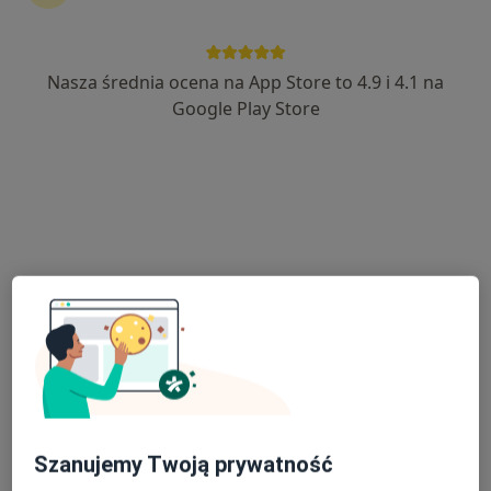
Nasza średnia ocena na App Store to 4.9 i 4.1 na
dr n. med. Łukasz Plichta
Google Play Store
·
Więcej
Laryngolog
49 opinii
Adres 1
Adres 2
Mokra 17, Kajetany
•
Mapa
Światowe Centrum Słuchu Instytutu Fizjologii i Patologii Słuchu
Konsultacja laryngologiczna
Brak ceny
Specjalista nie oferuje umawiania online pod tym adresem.
Poproś o wizytę
Szanujemy Twoją prywatność