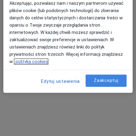
Akceptując, pozwalasz nam i naszym partnerom używać
plików cookie (lub podobnych technologii) do zbierania
danych do celów statystycznych i dostarczania treści w
oparciu o Twoje zwyczaje przeglądania stron
internetowych. W każdej chwili możesz sprawdzić i
zaktualizować swoje preferencje w ustawieniach. W
Bezpieczne płatności
ustawieniach znajdziesz również linki do polityk
dr hab. n. med. Monika Matusiak
prywatności stron trzecich. Więcej informacji znajdziesz
·
Więcej
Laryngolog, Audiolog, foniatra
w
polityka cookies
31 opinii
ul. Mokra 7, Kajetany
•
Mapa
Zaakceptuj
Edytuj ustawienia
Centrum Słuchu i Mowy MEDINCUS - Kajetany
Konsultacja laryngologiczna
380 zł
Specjalista nie oferuje umawiania online pod tym adresem.
Poproś o wizytę