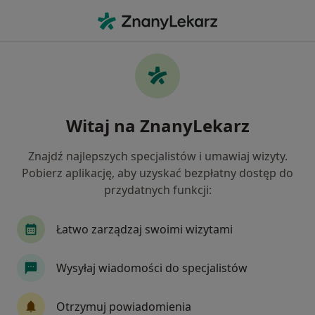
Me
Choroby Zatok • Kajetany, mazowieckie
Filtry
• 1
Ubezpieczenie
Map
Choroby zatok specjaliści w Kajetanach
Witaj na ZnanyLekarz
Jak działają wyniki wyszukiwania
Znajdź najlepszych specjalistów i umawiaj wizyty.
Pobierz aplikację, aby uzyskać bezpłatny dostęp do
Jakiego specjalisty szukasz?
przydatnych funkcji:
Laryngolog
Audiolog, foniatra
Neurolog
Łatwo zarządzaj swoimi wizytami
Wysyłaj wiadomości do specjalistów
Otrzymuj powiadomienia