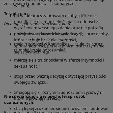
ze stresem i pod postacią somatyczną
wstydu;
Terapia par:
do współpracy zapraszam osoby, które nie
potrafią się usamodzielnić, mają trudności z
Do terapii par zapraszam osoby, które:
wyrażeniem własnego zdania oraz nie potrafią
podejmować samodzielnych decyzji; - oraz osoby,
doświadczają kryzysu w związku;
które cechuje brak elastyczności,
mają trudności w komunikacji i czują, że coraz
spontaniczności, perfekcjonizm oraz trzymanie
trudniej im się porozumieć;
się sztywnych reguł.
mierzą się z trudnościami w sferze intymności i
seksualności;
stoją przed ważną decyzją dotyczącą przyszłości
swojego związku;
zmagają się z różnymi trudnościami życiowymi,
Nie specjalizuję się w psychoterapii osób
które wpływają na relację;
uzależnionych.
chcą lepiej zrozumieć siebie nawzajem i budować
Psychoterapia dla mnie to uważne i empatyczne