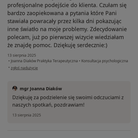
profesjonalne podejście do klienta. Czułam się
bardzo zaopiekowana a pytania które Pani
stawiała powracały przez kilka dni pokazując
inne światło na moje problemy. Zdecydowanie
polecam, już po pierwszej wizycie wiedziałam
że znajdę pomoc. Dziękuję serdecznie:)
13 sierpnia 2025
•
Joanna Diaków Praktyka Terapeutyczna
•
Konsultacja psychologiczna
w opinii użytkownika I.N.
•
zgłoś nadużycie
mgr Joanna Diaków
Dziękuję za podzielenie się swoimi odczuciami z
naszych spotkań, pozdrawiam!
13 sierpnia 2025