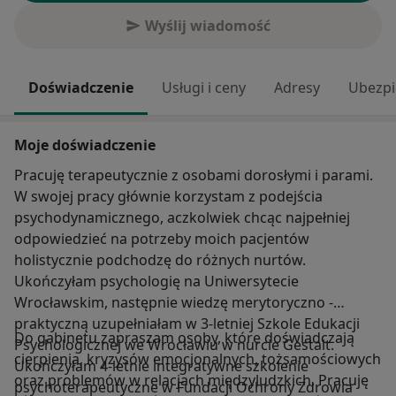
Wyślij wiadomość
Doświadczenie
Usługi i ceny
Adresy
Ubezpi
Moje doświadczenie
Pracuję terapeutycznie z osobami dorosłymi i parami.
W swojej pracy głównie korzystam z podejścia
psychodynamicznego, aczkolwiek chcąc najpełniej
odpowiedzieć na potrzeby moich pacjentów
holistycznie podchodzę do różnych nurtów.
Ukończyłam psychologię na Uniwersytecie
Wrocławskim, następnie wiedzę merytoryczno -
praktyczną uzupełniałam w 3-letniej Szkole Edukacji
Do gabinetu zapraszam osoby, które doświadczają
Psychologicznej we Wrocławiu w nurcie Gestalt.
cierpienia, kryzysów emocjonalnych, tożsamościowych
Ukończyłam 4-letnie integratywne szkolenie
oraz problemów w relacjach międzyludzkich. Pracuję
psychoterapeutyczne w Fundacji Ochrony Zdrowia