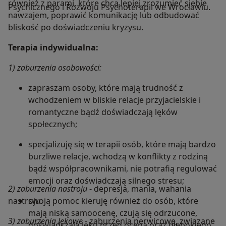
również z parami, które chcą lepiej zrozumieć siebie
Psychicznego i Rozwoju Psychoterapii we Wrocławiu.
nawzajem, poprawić komunikację lub odbudować
bliskość po doświadczeniu kryzysu.
Terapia indywidualna:
1) zaburzenia osobowości:
zapraszam osoby, które mają trudność z
wchodzeniem w bliskie relacje przyjacielskie i
romantyczne bądź doświadczają lęków
społecznych;
specjalizuję się w terapii osób, które mają bardzo
burzliwe relacje, wchodzą w konflikty z rodziną
bądź współpracownikami, nie potrafią regulować
emocji oraz doświadczają silnego stresu;
2) zaburzenia nastroju
- depresja, mania, wahania
nastroju
swoją pomoc kieruję również do osób, które
mają niską samoocenę, czują się odrzucone,
3) zaburzenia lękowe
- zaburzenia nerwicowe, związane
doświadczają lęku przed oceną oraz głębokiego