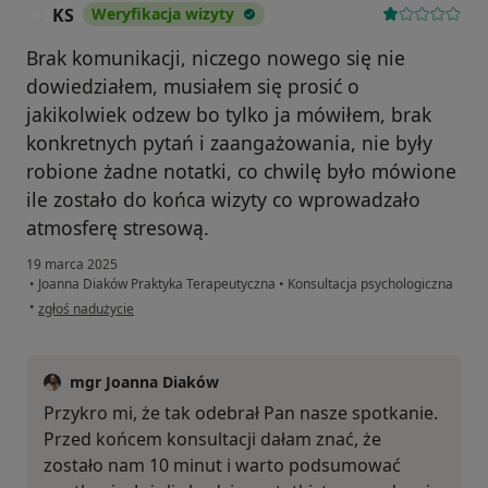
KS
Weryfikacja wizyty
K
Brak komunikacji, niczego nowego się nie
dowiedziałem, musiałem się prosić o
jakikolwiek odzew bo tylko ja mówiłem, brak
konkretnych pytań i zaangażowania, nie były
robione żadne notatki, co chwilę było mówione
ile zostało do końca wizyty co wprowadzało
atmosferę stresową.
19 marca 2025
•
Joanna Diaków Praktyka Terapeutyczna
•
Konsultacja psychologiczna
w opinii użytkownika KS
•
zgłoś nadużycie
mgr Joanna Diaków
Przykro mi, że tak odebrał Pan nasze spotkanie.
Przed końcem konsultacji dałam znać, że
zostało nam 10 minut i warto podsumować