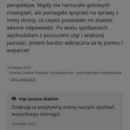
perspektyw. Nigdy nie narzucała gotowych
rozwiązań, ale pomagała spojrzeć na sprawy z
innej strony, co często pozwalało mi znaleźć
własne odpowiedzi. Po wielu spotkaniach
wychodziłam z poczuciem ulgi i większej
jasności. Jestem bardzo wdzięczna za tę pomoc i
wsparcie!
16 lutego 2025
•
Joanna Diaków Praktyka Terapeutyczna
•
psychoterapia indywidualna
w opinii użytkownika Patrycja
•
zgłoś nadużycie
mgr Joanna Diaków
Dziękuję za pozytywną ocenę naszych spotkań,
wszystkiego dobrego!
16 lutego 2025