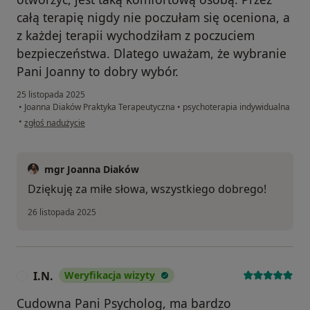
całą terapię nigdy nie poczułam się oceniona, a
z każdej terapii wychodziłam z poczuciem
bezpieczeństwa. Dlatego uważam, że wybranie
Pani Joanny to dobry wybór.
25 listopada 2025
•
Joanna Diaków Praktyka Terapeutyczna
•
psychoterapia indywidualna
w opinii użytkownika Roksana
•
zgłoś nadużycie
mgr Joanna Diaków
Dziękuję za miłe słowa, wszystkiego dobrego!
26 listopada 2025
I.N.
Weryfikacja wizyty
I
Cudowna Pani Psycholog, ma bardzo