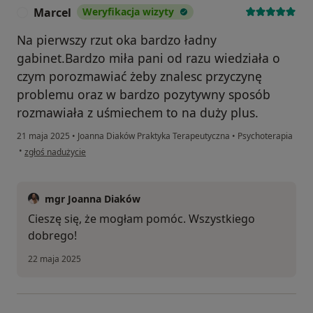
Marcel
Weryfikacja wizyty
M
Na pierwszy rzut oka bardzo ładny
gabinet.Bardzo miła pani od razu wiedziała o
czym porozmawiać żeby znalesc przyczynę
problemu oraz w bardzo pozytywny sposób
rozmawiała z uśmiechem to na duży plus.
21 maja 2025
•
Joanna Diaków Praktyka Terapeutyczna
•
Psychoterapia
w opinii użytkownika Marcel
•
zgłoś nadużycie
mgr Joanna Diaków
Cieszę się, że mogłam pomóc. Wszystkiego
dobrego!
22 maja 2025