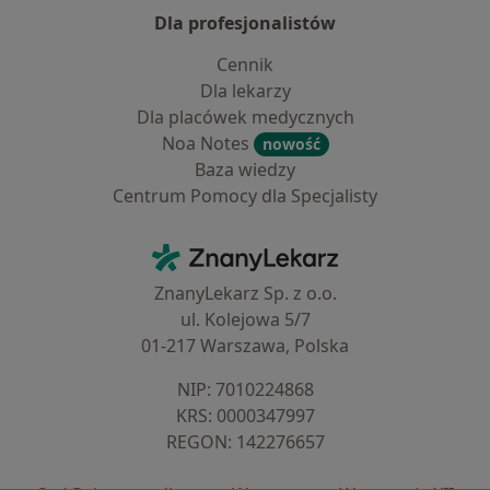
Dla profesjonalistów
Cennik
Dla lekarzy
Dla placówek medycznych
Noa Notes
nowość
Baza wiedzy
Centrum Pomocy dla Specjalisty
Kontakt
ZnanyLekarz - Strona główna
ZnanyLekarz Sp. z o.o.
ul. Kolejowa 5/7
01-217 Warszawa, Polska
NIP: ⁠7010224868
KRS: ⁠0000347997
REGON: ⁠142276657