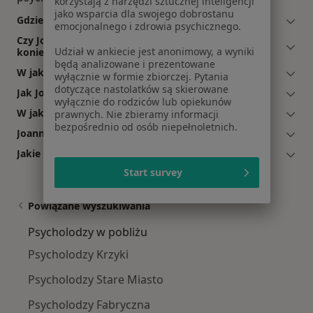
korzystają z narzędzi sztucznej inteligencji
jako wsparcia dla swojego dobrostanu
Gdzie Joanna Diaków ma swój gabinet?
emocjonalnego i zdrowia psychicznego.
Czy Joanna Diaków przyjmuje online, bez
Udział w ankiecie jest anonimowy, a wyniki
konieczności pojawiania się w placówce?
będą analizowane i prezentowane
W jakich językach konsultuje Joanna Diaków?
wyłącznie w formie zbiorczej. Pytania
dotyczące nastolatków są skierowane
Jak Joanna Diaków umawia wizyty?
wyłącznie do rodziców lub opiekunów
W jakich godzinach przyjmuje Joanna Diaków?
prawnych. Nie zbieramy informacji
bezpośrednio od osób niepełnoletnich.
Joanna Diaków: co mówią pacjenci?
Jakie ubezpieczenia akceptuje Joanna Diaków?
Start survey
Powiązane wyszukiwania
Psycholodzy w pobliżu
Psycholodzy Krzyki
Psycholodzy Stare Miasto
Psycholodzy Fabryczna