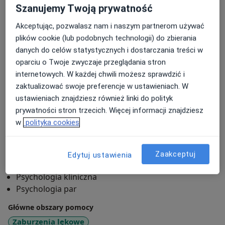
Szanujemy Twoją prywatność
Zachęcam do umówienia się na 20-minutową, bezpłatną
Akceptując, pozwalasz nam i naszym partnerom używać
konsultację przed rozpoczęciem psychoterapii. Będziemy
plików cookie (lub podobnych technologii) do zbierania
mogli wstępnie się poznać oraz pokrótce omówić Pani /
danych do celów statystycznych i dostarczania treści w
Pana sytuację. Z chęcią odpowiem na wszystkie pytania,
oparciu o Twoje zwyczaje przeglądania stron
ewentualnie wskażę innego specjalistę, który mogłby zająć
internetowych. W każdej chwili możesz sprawdzić i
się danym problemem.
zaktualizować swoje preferencje w ustawieniach. W
O mnie
więcej
ustawieniach znajdziesz również linki do polityk
prywatności stron trzecich. Więcej informacji znajdziesz
Podejście terapeutyczne
w
polityka cookies
Psychoterapia
Psychoterapia par
Zaakceptuj
Edytuj ustawienia
Zakres porad
Psychologia kliniczna
Psychologia par
Główne obszary pomocy
Zaburzenia lękowe