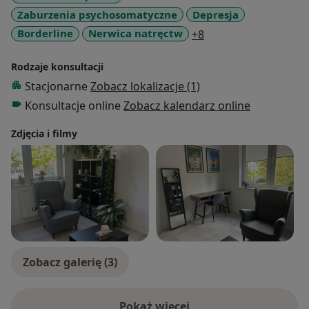
Zaburzenia psychosomatyczne
Depresja
a11y_sr_more_disea
Borderline
Nerwica natręctw
+8
Rodzaje konsultacji
Stacjonarne
Zobacz lokalizacje (1)
Konsultacje online
Zobacz kalendarz online
Zdjęcia i filmy
Zobacz galerię (3)
Pokaż więcej