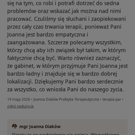
się na tym, co robi i potrafi dotrzeć do sedna
problemów oraz wskazać jak można nad nimi
pracować. Czuliśmy się słuchani i zaopiekowani
przez cały czas trwania terapii, ponieważ Pani
Joanna jest bardzo empatyczna i
zaangażowana. Szczerze polecamy wszystkim,
którzy chcą aby ich związek był takim, w którym
faktycznie chcą być. Warto również zaznaczyć,
że gabinet, w którym przyjmuje Pani Joanna jest
bardzo ładny i znajduje się w bardzo dobrej
lokalizacji. Dziękujemy Pani bardzo serdecznie
za wszystko, co wniosła Pani do naszego zycia.
19 maja 2026
•
Joanna Diaków Praktyka Terapeutyczna
•
terapia par
•
w opinii użytkownika Zuzanna i Maciej
zgłoś nadużycie
mgr Joanna Diaków
Dziękuję za podzielenie się opinią. Wszystkiego