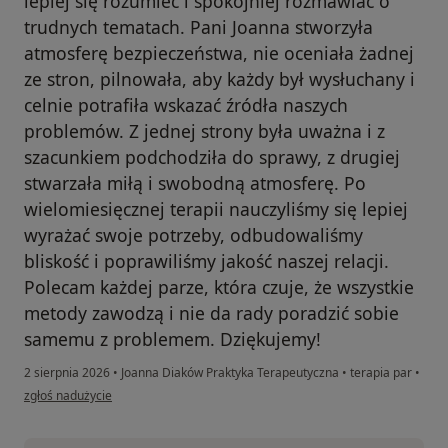
lepiej się rozumieć i spokojniej rozmawiać o
trudnych tematach. Pani Joanna stworzyła
atmosferę bezpieczeństwa, nie oceniała żadnej
ze stron, pilnowała, aby każdy był wysłuchany i
celnie potrafiła wskazać źródła naszych
problemów. Z jednej strony była uważna i z
szacunkiem podchodziła do sprawy, z drugiej
stwarzała miłą i swobodną atmosferę. Po
wielomiesięcznej terapii nauczyliśmy się lepiej
wyrażać swoje potrzeby, odbudowaliśmy
bliskość i poprawiliśmy jakość naszej relacji.
Polecam każdej parze, która czuje, że wszystkie
metody zawodzą i nie da rady poradzić sobie
samemu z problemem. Dziękujemy!
2 sierpnia 2026
•
Joanna Diaków Praktyka Terapeutyczna
•
terapia par
•
w opinii użytkownika Michał i Magdalena
zgłoś nadużycie