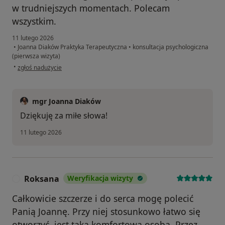
w trudniejszych momentach. Polecam
wszystkim.
11 lutego 2026
•
Joanna Diaków Praktyka Terapeutyczna
•
konsultacja psychologiczna
(pierwsza wizyta)
w opinii użytkownika Sebastian
•
zgłoś nadużycie
mgr Joanna Diaków
Dziękuję za miłe słowa!
11 lutego 2026
Roksana
Weryfikacja wizyty
R
Całkowicie szczerze i do serca mogę polecić
Panią Joannę. Przy niej stosunkowo łatwo się
otworzyć, jest taką komfortową osobą. Przez