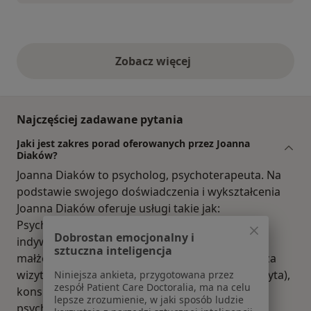
Zobacz więcej
opinie powyżej
Najczęściej zadawane pytania
Jaki jest zakres porad oferowanych przez Joanna
Diaków?
Joanna Diaków to psycholog, psychoterapeuta. Na
podstawie swojego doświadczenia i wykształcenia
Joanna Diaków oferuje usługi takie jak:
Psychoterapia, psychoedukacja, psychoterapia
Dobrostan emocjonalny i
indywidualna, terapia par, psychoterapia par i
sztuczna inteligencja
małżeństw, konsultacja psychologiczna (pierwsza
wizyta), konsultacja psychologiczna (kolejna wizyta),
Niniejsza ankieta, przygotowana przez
zespół Patient Care Doctoralia, ma na celu
konsultacja psychoterapeutyczna, Konsultacja
lepsze zrozumienie, w jaki sposób ludzie
psychologiczna, psychoterapia depresji.