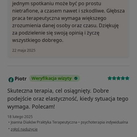
jednym spotkaniu może być po prostu
nietrafione, a czasem nawet i szkodliwe. Głębsza
praca terapeutyczna wymaga większego
zrozumienia danej osoby oraz czasu. Dziękuję
za podzielenie się swoją opinią i życzę
wszystkiego dobrego.
22 maja 2025
Piotr
Weryfikacja wizyty
P
Skuteczna terapia, cel osiągnięty. Dobre
podejście oraz elastyczność, kiedy sytuacja tego
wymaga. Polecam!
18 lutego 2025
•
Joanna Diaków Praktyka Terapeutyczna
•
psychoterapia indywidualna
w opinii użytkownika Piotr
•
zgłoś nadużycie