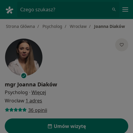
Me
Czego szukasz?
Strona Główna
Psycholog
Wrocław
Joanna Diaków
mgr
Joanna Diaków
O specjalizacjach
Psycholog
·
Więcej
Wrocław
1 adres
36 opinii
Umów wizytę