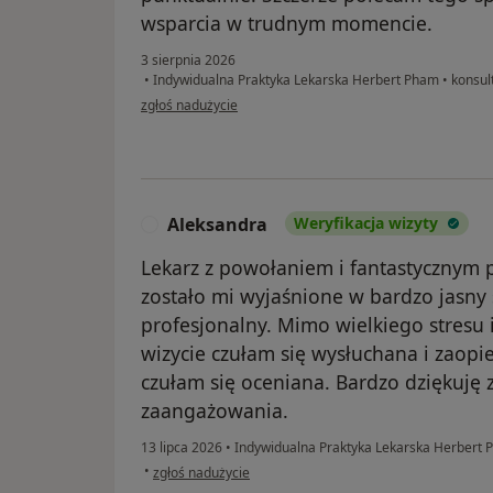
wsparcia w trudnym momencie.
3 sierpnia 2026
•
Indywidualna Praktyka Lekarska Herbert Pham
•
konsult
w opinii użytkownika Patrycja
zgłoś nadużycie
Aleksandra
Weryfikacja wizyty
A
Lekarz z powołaniem i fantastycznym 
zostało mi wyjaśnione w bardzo jasny
profesjonalny. Mimo wielkiego stresu 
wizycie czułam się wysłuchana i zao
czułam się oceniana. Bardzo dziękuję 
zaangażowania.
13 lipca 2026
•
Indywidualna Praktyka Lekarska Herbert
w opinii użytkownika Aleksandra
•
zgłoś nadużycie