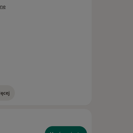
 rodzaj, tj. - wizyta pierwszorazowa -
ine
ęcej
doświadczeniu