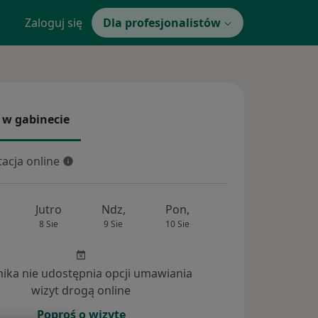
Zaloguj się
Dla profesjonalistów
 w gabinecie
 gabinecie
acja online
cja online
Jutro
Ndz,
Pon,
Wt,
Śr,
8 Sie
9 Sie
10 Sie
11 Sie
12 Si
inika nie udostępnia opcji umawiania
wizyt drogą online
Poproś o wizytę