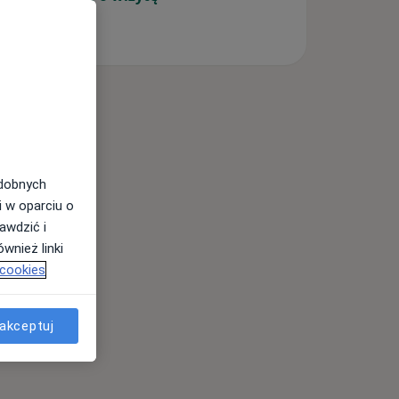
odobnych
i w oparciu o
awdzić i
wnież linki
 cookies
akceptuj