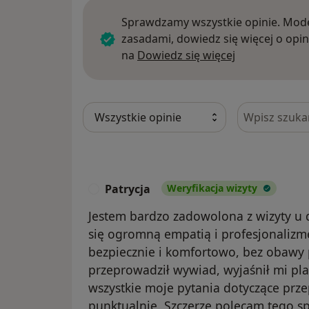
Sprawdzamy wszystkie opinie. Mode
zasadami, dowiedz się więcej o opin
Dowiedz się w
na
Dowiedz się więcej
Szukaj w opi
Patrycja
Weryfikacja wizyty
P
Jestem bardzo zadowolona z wizyty u d
się ogromną empatią i profesjonalizm
bezpiecznie i komfortowo, bez obawy 
przeprowadził wywiad, wyjaśnił mi pla
wszystkie moje pytania dotyczące prze
punktualnie. Szczerze polecam tego sp