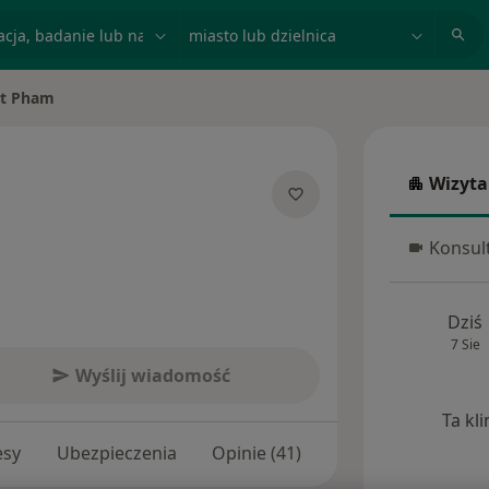
acja, badanie lub nazwisko
miasto lub dzielnica
rt Pham
Wizyta
Wizyta w
cjalizacjach
Konsult
Konsulta
Dziś
7 Sie
Wyślij wiadomość
Ta kl
esy
Ubezpieczenia
Opinie (41)