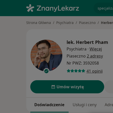
specjaliz
Strona Główna
Psychiatra
Piaseczno
Herbe
lek.
Herbert Pham
O spe
Psychiatra
·
Więcej
Piaseczno
2 adresy
Nr PWZ: 3592058
41 opinii
Umów wizytę
Doświadczenie
Usługi i ceny
Adr