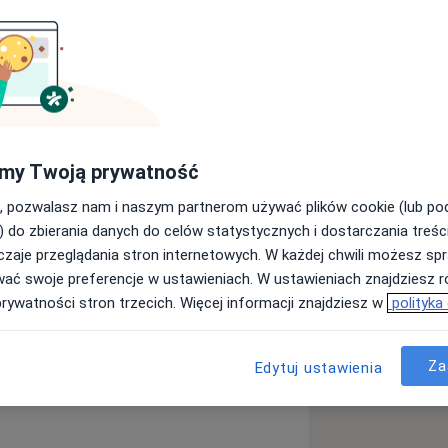
 Śląskiego Uniwersytetu Medycznego
ie psychiatrii dorosłych. Szkolenie
chiatrycznej Instytutu Psychiatrii i
niejszych ośrodków naukowo-
fektywnych. Zajmuję się diagnostyką
my Twoją prywatność
iami depresyjnymi, chorobą afektywną
, pozwalasz nam i naszym partnerom używać plików cookie (lub p
i snu, psychotycznymi. Posiadam
) do zbierania danych do celów statystycznych i dostarczania treśc
i, w tym refundowane, zaświadczeń
zaje przeglądania stron internetowych. W każdej chwili możesz spr
Pacjenci. Kontakt ze mną ograniczony
wać swoje preferencje w ustawieniach. W ustawieniach znajdziesz ró
onsultuję psychicznego stanu zdrowia
prywatności stron trzecich. Więcej informacji znajdziesz w
polityka
alu czy przez SMSy. W celu omówienia
u zdrowia należy umówić wizytę
a
Zaburzenia psychosomatyczne
ego kontaktu. Konsultuję
11y_sr_more_diseases
Za
Edytuj ustawienia
ŁYCH. Pacjenci, którzy nie pojawią się
go odwołania, nie będą mieli
y umawianiu wizyt w gabinecie