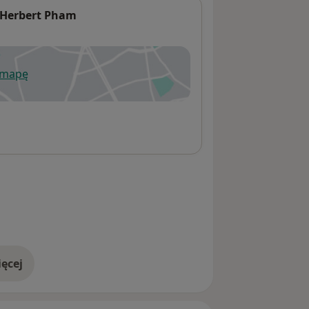
 Herbert Pham
 mapę
wiera się w nowej karcie
ęcej
adresie