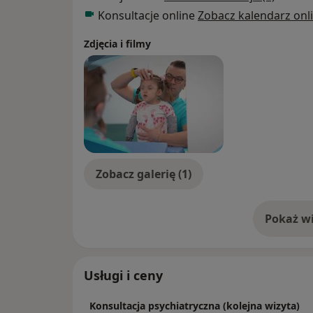
stacjonarnym należy odpowiednio wybrać jej
Konsultacje online
Zobacz kalendarz onl
wizyta kontrolna
Zdjęcia i filmy
Zobacz galerię (1)
Pokaż wi
o 
Usługi i ceny
Konsultacja psychiatryczna (kolejna wizyta)