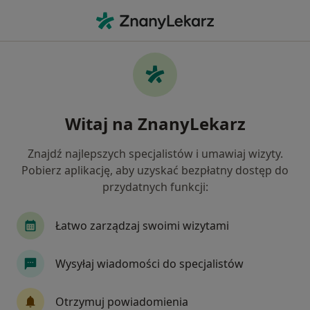
Me
Zaburzenia Lękowe • Piaseczno, mazowieckie
Filtry
• 1
Ubezpieczenie
Map
Zaburzenia lękowe specjaliści w Piasecznie
Witaj na ZnanyLekarz
Jak działają wyniki wyszukiwania
Znajdź najlepszych specjalistów i umawiaj wizyty.
Pobierz aplikację, aby uzyskać bezpłatny dostęp do
Jakiego specjalisty szukasz?
przydatnych funkcji:
Psycholog
Psychoterapeuta
Psychiatra
Łatwo zarządzaj swoimi wizytami
Wysyłaj wiadomości do specjalistów
Otrzymuj powiadomienia