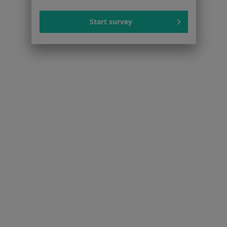
Zaburzenia nastroju w Piasecznie
Start survey
Kryzys emocjonalny w Piasecznie
Lęki w Piasecznie
Zaburzenia emocjonalne w Piasecznie
Więcej (15)
Więcej w kategorii: Schorzenia w Piasecznie
Strona Główna
Choroby
Zaburzenia Lękowe
Zmień miasto
Piaseczno
Zmień miasto
Serwis