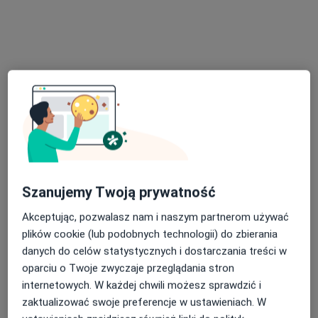
Poradnia Psychologiczna Bezpieczne Relacje
Konsultacja psychologiczna
250 zł
Specjalista nie oferuje umawiania online pod tym adresem.
Poproś o wizytę
Szanujemy Twoją prywatność
Akceptując, pozwalasz nam i naszym partnerom używać
plików cookie (lub podobnych technologii) do zbierania
mgr Mateusz Kempiński
danych do celów statystycznych i dostarczania treści w
·
Więcej
Psycholog, Psycholog dziecięcy
oparciu o Twoje zwyczaje przeglądania stron
171 opinii
internetowych. W każdej chwili możesz sprawdzić i
Wojska Polskiego 34/11, Piaseczno
•
Mapa
zaktualizować swoje preferencje w ustawieniach. W
Mateusz Kempiński