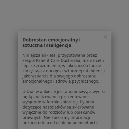
1
2
3
4
5
6
7
Powiązane wyszukiwania
W pobliżu Piaseczna
Dobrostan emocjonalny i
Zaburzenia lękowe w Warszawie
sztuczna inteligencja
Zaburzenia lękowe w Legionowie
Niniejsza ankieta, przygotowana przez
zespół Patient Care Doctoralia, ma na celu
Zaburzenia lękowe w Pruszkowie
lepsze zrozumienie, w jaki sposób ludzie
korzystają z narzędzi sztucznej inteligencji
Zaburzenia lękowe w Grodzisku Mazowieckim
jako wsparcia dla swojego dobrostanu
emocjonalnego i zdrowia psychicznego.
Zaburzenia lękowe w Nowym Dworze
Mazowieckim
Udział w ankiecie jest anonimowy, a wyniki
będą analizowane i prezentowane
Więcej (14)
wyłącznie w formie zbiorczej. Pytania
dotyczące nastolatków są skierowane
Więcej w kategorii: W pobliżu Piaseczna
wyłącznie do rodziców lub opiekunów
prawnych. Nie zbieramy informacji
Schorzenia w Piasecznie
bezpośrednio od osób niepełnoletnich.
Depresja w Piasecznie