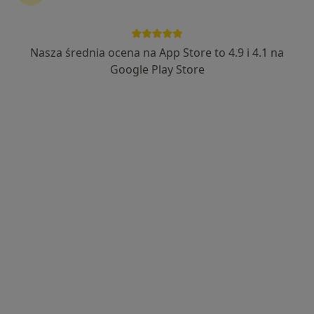
Nasza średnia ocena na App Store to 4.9 i 4.1 na
Google Play Store
Bezpieczne płatności
mgr Kamila Szwejk-Brzozowska
·
Więcej
Psycholog
10 opinii
Adres 1
Adres 2
Online
Wenus 53, Piaseczno
•
Mapa
Pracownia Wenus
Konsultacja psychologiczna
200 zł
Specjalista nie oferuje umawiania online pod tym adresem.
Poproś o wizytę