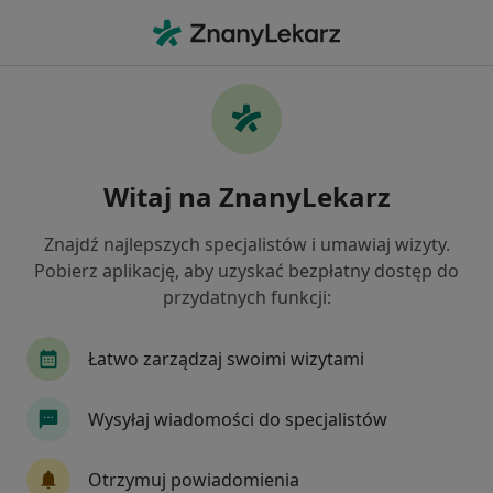
Me
Zaburzenia Psychiczne • Piaseczno, mazowieckie
Filtry
• 1
Ubezpieczenie
Map
Zaburzenia psychiczne specjaliści w
Witaj na ZnanyLekarz
Piasecznie
Jak działają wyniki wyszukiwania
Znajdź najlepszych specjalistów i umawiaj wizyty.
Pobierz aplikację, aby uzyskać bezpłatny dostęp do
przydatnych funkcji:
Jakiego specjalisty szukasz?
Psycholog
Psychoterapeuta
Psychiatra
Łatwo zarządzaj swoimi wizytami
Wysyłaj wiadomości do specjalistów
Otrzymuj powiadomienia