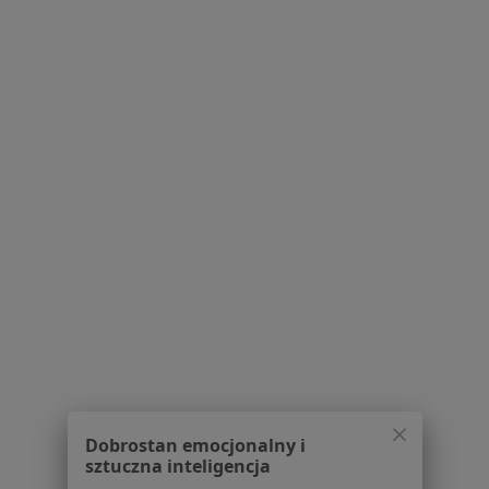
Psychiatra
50 opinii
Młynarska 39, Piaseczno
•
Mapa
Galileo Medical. Systemowa rehabilitacja i psychoterapia.
Konsultacja psychiatryczna (kolejna wizyta)
320 zł
Specjalista nie oferuje umawiania online pod tym adresem.
Poproś o wizytę
1
2
3
Powiązane wyszukiwania
W pobliżu Piaseczna
Zaburzenia psychiczne w Warszawie
Dobrostan emocjonalny i
Zaburzenia psychiczne w Legionowie
sztuczna inteligencja