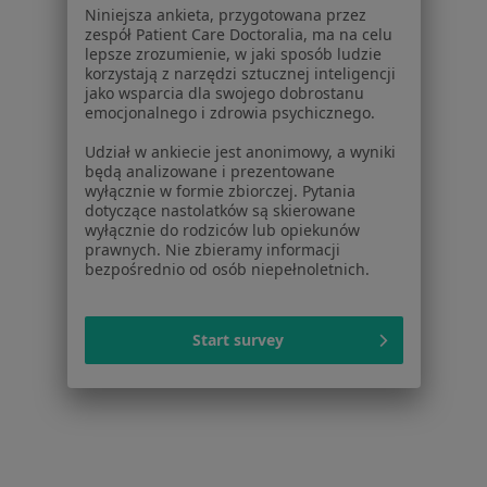
Zaburzenia psychiczne w Otwocku
Niniejsza ankieta, przygotowana przez
zespół Patient Care Doctoralia, ma na celu
Zaburzenia psychiczne w Grodzisku Mazowieckim
lepsze zrozumienie, w jaki sposób ludzie
korzystają z narzędzi sztucznej inteligencji
Zaburzenia psychiczne w Nowym Dworze
jako wsparcia dla swojego dobrostanu
emocjonalnego i zdrowia psychicznego.
Mazowieckim
Udział w ankiecie jest anonimowy, a wyniki
Więcej (14)
będą analizowane i prezentowane
Więcej w kategorii: W pobliżu Piaseczna
wyłącznie w formie zbiorczej. Pytania
dotyczące nastolatków są skierowane
Schorzenia w Piasecznie
wyłącznie do rodziców lub opiekunów
prawnych. Nie zbieramy informacji
Choroby układu oddechowego w Piasecznie
bezpośrednio od osób niepełnoletnich.
Nadciśnienie tętnicze w Piasecznie
Choroby układu moczowego w Piasecznie
Start survey
Zaburzenia rytmu serca w Piasecznie
Cukrzyca w Piasecznie
Więcej (15)
Więcej w kategorii: Schorzenia w Piasecznie