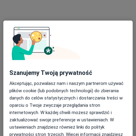
Tadeusza Kościuszki 33/lok. 216, Piaseczno
•
Mapa
Sentima Gabinet Psychoterapii Wioletta Karłowicz-Dul
Konsultacja psychologiczna
230 zł
Specjalista nie oferuje umawiania online pod tym adresem.
Poproś o wizytę
Szanujemy Twoją prywatność
Akceptując, pozwalasz nam i naszym partnerom używać
plików cookie (lub podobnych technologii) do zbierania
danych do celów statystycznych i dostarczania treści w
oparciu o Twoje zwyczaje przeglądania stron
Bezpieczne płatności
internetowych. W każdej chwili możesz sprawdzić i
mgr Oliwia Wandel
zaktualizować swoje preferencje w ustawieniach. W
·
Więcej
Psycholog dziecięcy, Psycholog
ustawieniach znajdziesz również linki do polityk
17 opinii
prywatności stron trzecich. Więcej informacji znajdziesz