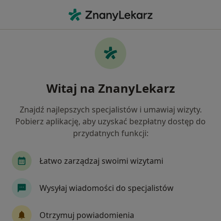
Me
Psychiatra • Piaseczno, mazowieckie
Filtry
Ubezpieczenie:
INTER Polska
20 polecanych psychiatrów w Piasecznie z
Witaj na ZnanyLekarz
INTER Polska
Jak działają wyniki wyszukiwania
Znajdź najlepszych specjalistów i umawiaj wizyty.
Pobierz aplikację, aby uzyskać bezpłatny dostęp do
przydatnych funkcji:
Łatwo zarządzaj swoimi wizytami
Wysyłaj wiadomości do specjalistów
Centrum Medyczne Damiana Przy
Otrzymuj powiadomienia
Bażantarni 8B