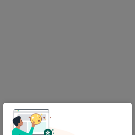
Centrum Medyczne PZU Zdrowie w
Warszawie Marynarska
·
Więcej
Psychiatria, Interna, Radiologia
354 opinie
Marynarska 13, Warszawa
•
Mapa
Konsultacja psychiatryczna
350 zł
Brak dostępnych specjalistów z wolnymi terminami w tym centrum medycznym.
Pokaż profil