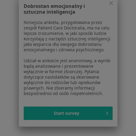
Dobrostan emocjonalny i
sztuczna inteligencja
Niniejsza ankieta, przygotowana przez
zespół Patient Care Doctoralia, ma na celu
Serwis
lepsze zrozumienie, w jaki sposób ludzie
korzystają z narzędzi sztucznej inteligencji
Regulamin
jako wsparcia dla swojego dobrostanu
emocjonalnego i zdrowia psychicznego.
Polityka prywatności pacjentów
Polityka prywatności profesjonalistów
Udział w ankiecie jest anonimowy, a wyniki
Polityka prywatności dla profesjonalistów, których
będą analizowane i prezentowane
wyłącznie w formie zbiorczej. Pytania
dane pozyskaliśmy samodzielnie
dotyczące nastolatków są skierowane
Polityka cookies
wyłącznie do rodziców lub opiekunów
Jak działają wyniki wyszukiwania
prawnych. Nie zbieramy informacji
bezpośrednio od osób niepełnoletnich.
Dostępność
O nas
Praca
Rekrutujemy!
Start survey
Partnerzy
Centrum prasowe
Kontakt