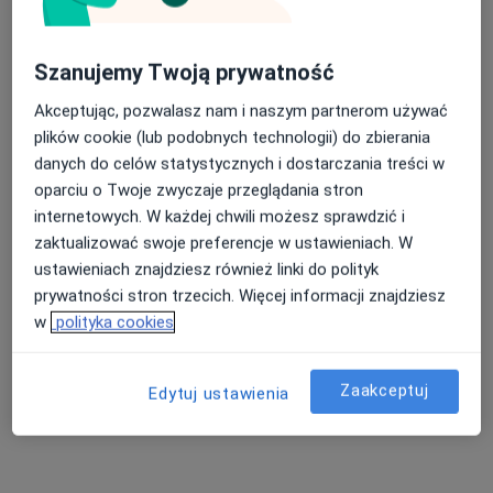
lek. Sławomir Fornal
·
Więcej
Psychiatra
42 opinie
Szanujemy Twoją prywatność
Adres
Online
Akceptując, pozwalasz nam i naszym partnerom używać
plików cookie (lub podobnych technologii) do zbierania
danych do celów statystycznych i dostarczania treści w
Przy Bażantarni 8B, Warszawa
•
Mapa
oparciu o Twoje zwyczaje przeglądania stron
Centrum Medyczne Damiana Przy Bażantarni 8B
internetowych. W każdej chwili możesz sprawdzić i
Akceptuje INTER Polska
zaktualizować swoje preferencje w ustawieniach. W
Konsultacja psychiatryczna (kolejna wizyta)
od 320 zł
ustawieniach znajdziesz również linki do polityk
prywatności stron trzecich. Więcej informacji znajdziesz
Specjalista nie oferuje umawiania online pod tym adresem.
w
polityka cookies
Poproś o wizytę
Zaakceptuj
Edytuj ustawienia