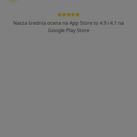
·
Więcej
Psychiatria, Alergologia, Chirurgia
308 opinii
Nasza średnia ocena na App Store to 4.9 i 4.1 na
Adres 1
Adres 2
Google Play Store
Przy Bażantarni 8B, Warszawa
•
Mapa
Brak dostępnych specjalistów z wolnymi terminami w tym centrum medycznym.
Pokaż profil