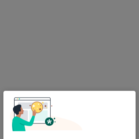
lek. Joanna Czaińska
·
Więcej
Diabetolog, Internista
47 opinii
Armii Krajowej 39, Łódź
•
Mapa
SALVE Armii Krajowej 39
Specjalista nie oferuje umawiania online pod tym adresem.
Poproś o wizytę