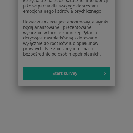
korzystają z narzędzi sztucznej inteligencji
jako wsparcia dla swojego dobrostanu
emocjonalnego i zdrowia psychicznego.
lek. Tomasz Marszałek
·
Więcej
Diabetolog, Gastrolog
Udział w ankiecie jest anonimowy, a wyniki
będą analizowane i prezentowane
5 opinii
wyłącznie w formie zbiorczej. Pytania
dotyczące nastolatków są skierowane
Getta Żydowskiego 34, Zduńska Wola
•
Mapa
wyłącznie do rodziców lub opiekunów
Specjalistyczna Praktyka Lekarska
prawnych. Nie zbieramy informacji
bezpośrednio od osób niepełnoletnich.
Specjalista nie oferuje umawiania online pod tym adresem.
Poproś o wizytę
Start survey