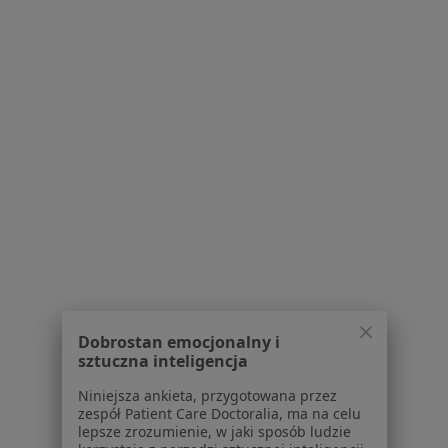
dr n. med. Jan Ruxer
·
Więcej
Diabetolog
2 opinie
aleja Wyszyńskiego 61/63, Łódź
•
Mapa
Prywatny Gabinet Lekarski
Specjalista nie oferuje umawiania online pod tym adresem.
Poproś o wizytę
Dobrostan emocjonalny i
sztuczna inteligencja
Niniejsza ankieta, przygotowana przez
zespół Patient Care Doctoralia, ma na celu
lepsze zrozumienie, w jaki sposób ludzie