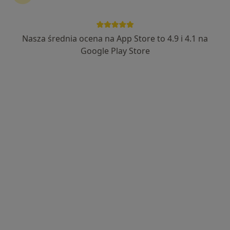
dr n. med. Agata Fater-Dębska
·
Więcej
Diabetolog, Nefrolog, Internista
Nasza średnia ocena na App Store to 4.9 i 4.1 na
445 opinii
Google Play Store
Adres 1
Adres 2
Online
Orkana 3, Ksawerów, Pabianice
•
Mapa
Centrum Opieki Zdrowotnej Orkan-Med
Specjalista nie oferuje umawiania online pod tym adresem.
Poproś o wizytę