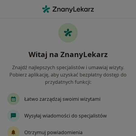
Me
Diabetolog • Łask, łódzkie
Filtry
Ubezpieczenie
Mapa
Polecani diabetolodzy w Łasku
Witaj na ZnanyLekarz
Jak działają wyniki wyszukiwania
Znajdź najlepszych specjalistów i umawiaj wizyty.
Pobierz aplikację, aby uzyskać bezpłatny dostęp do
Wybierz swoje ubezpieczenie
przydatnych funkcji:
Łatwo zarządzaj swoimi wizytami
Wysyłaj wiadomości do specjalistów
Otrzymuj powiadomienia