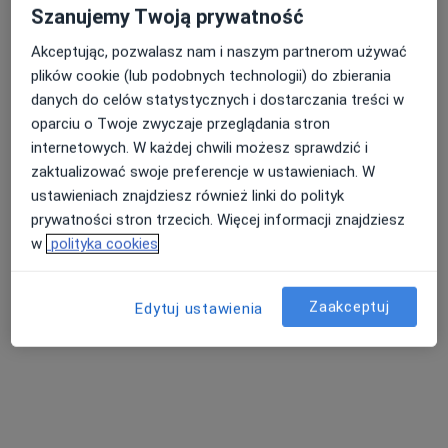
Szanujemy Twoją prywatność
Akceptując, pozwalasz nam i naszym partnerom używać
plików cookie (lub podobnych technologii) do zbierania
lek. Agata Uzarek-Białasińska
danych do celów statystycznych i dostarczania treści w
·
Więcej
Diabetolog
oparciu o Twoje zwyczaje przeglądania stron
17 opinii
internetowych. W każdej chwili możesz sprawdzić i
zaktualizować swoje preferencje w ustawieniach. W
Adres 1
Adres 2
ustawieniach znajdziesz również linki do polityk
prywatności stron trzecich. Więcej informacji znajdziesz
Grobelna 8, Pabianice
•
Mapa
w
polityka cookies
NZOZ Eskulap
Konsultacja diabetologiczna
Brak ceny
Zaakceptuj
Edytuj ustawienia
Specjalista nie oferuje umawiania online pod tym adresem.
Poproś o wizytę