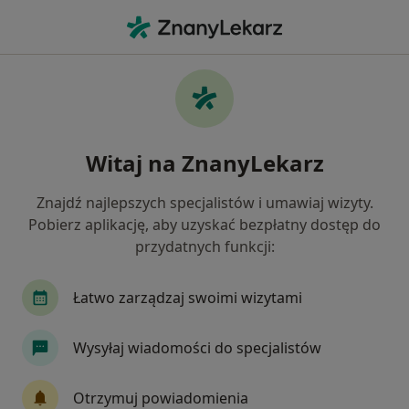
Me
Diabetolog • Pabianice, łódzkie
Filtry
Ubezpieczenie
Mapa
Polecani diabetolodzy w Pabianicach
Witaj na ZnanyLekarz
Jak działają wyniki wyszukiwania
Znajdź najlepszych specjalistów i umawiaj wizyty.
Pobierz aplikację, aby uzyskać bezpłatny dostęp do
Wybierz swoje ubezpieczenie
przydatnych funkcji:
Łatwo zarządzaj swoimi wizytami
Wysyłaj wiadomości do specjalistów
Otrzymuj powiadomienia