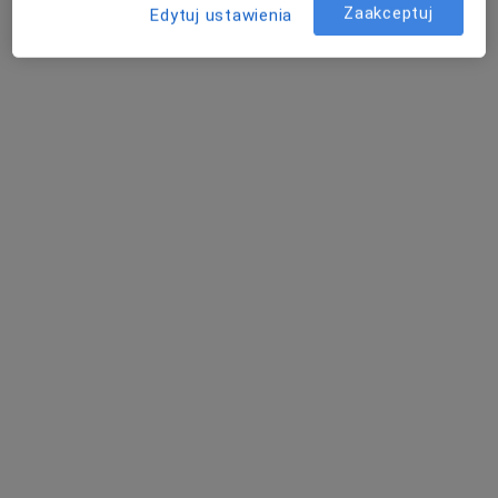
Zaakceptuj
Edytuj ustawienia
prof. dr hab. n. med. Jacek Kasznicki
·
Więcej
Diabetolog
26 opinii
Adres 1
Adres 2
Rzgowska 50A, Łódź
•
Mapa
SALVE Rzgowska
Konsultacja diabetologiczna (kolejna wizyta)
250 zł
Specjalista nie oferuje umawiania online pod tym adresem.