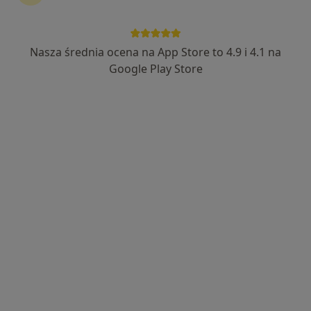
dr n. med. Agata Fater-Dębska
·
Więcej
Diabetolog, Nefrolog, Internista
Nasza średnia ocena na App Store to 4.9 i 4.1 na
445 opinii
Google Play Store
Adres 1
Adres 2
Online
Orkana 3, Ksawerów, Pabianice
•
Mapa
Centrum Opieki Zdrowotnej Orkan-Med
Specjalista nie oferuje umawiania online pod tym adresem.
Poproś o wizytę