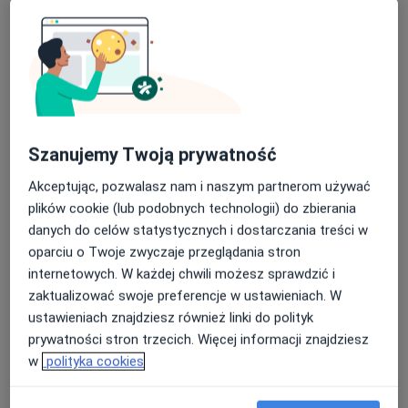
dr n. med. Małgorzata Kuberska-
Szanujemy Twoją prywatność
Kędzierska
Akceptując, pozwalasz nam i naszym partnerom używać
·
Więcej
Diabetolog, Internista
plików cookie (lub podobnych technologii) do zbierania
204 opinie
danych do celów statystycznych i dostarczania treści w
Armii Krajowej 39, Łódź
•
Mapa
oparciu o Twoje zwyczaje przeglądania stron
SALVE Armii Krajowej 39
internetowych. W każdej chwili możesz sprawdzić i
Konsultacja diabetologiczna (kolejna wizyta)
250 zł
zaktualizować swoje preferencje w ustawieniach. W
ustawieniach znajdziesz również linki do polityk
Specjalista nie oferuje umawiania online pod tym adresem.
prywatności stron trzecich. Więcej informacji znajdziesz
w
polityka cookies
Poproś o wizytę