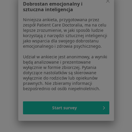
Diabetolodzy w Zgierzu
Dobrostan emocjonalny i
sztuczna inteligencja
Diabetolodzy w Bełchatowie
Niniejsza ankieta, przygotowana przez
Diabetolodzy w Piotrkowie Trybunalskim
zespół Patient Care Doctoralia, ma na celu
lepsze zrozumienie, w jaki sposób ludzie
Diabetolodzy w Sieradzu
korzystają z narzędzi sztucznej inteligencji
jako wsparcia dla swojego dobrostanu
Więcej (13)
emocjonalnego i zdrowia psychicznego.
Więcej w kategorii: W pobliżu Pabianic
Udział w ankiecie jest anonimowy, a wyniki
Najczęstsze schorzenia
będą analizowane i prezentowane
wyłącznie w formie zbiorczej. Pytania
Cukrzyca ciążowa Pabianice
dotyczące nastolatków są skierowane
wyłącznie do rodziców lub opiekunów
Cukrzyca Pabianice
prawnych. Nie zbieramy informacji
bezpośrednio od osób niepełnoletnich.
Nadciśnienie tętnicze Pabianice
Otyłość Pabianice
Start survey
Choroby cywilizacyjne Pabianice
Więcej (15)
Więcej w kategorii: Najczęstsze schorzenia