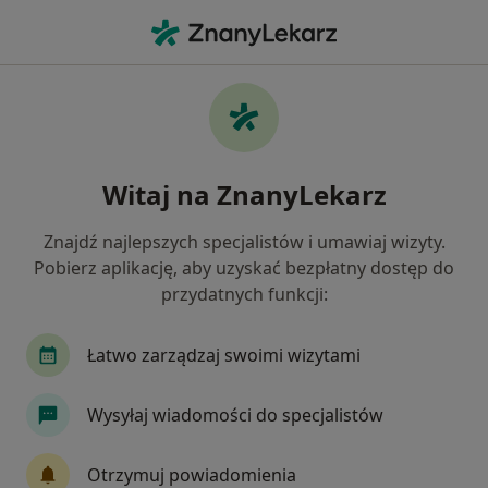
Me
Alergia Dróg Oddechowych • Łask, łódzkie
Filtry
• 1
Ubezpieczenie
Map
Alergia dróg oddechowych specjaliści w
Witaj na ZnanyLekarz
Łasku
Jak działają wyniki wyszukiwania
Znajdź najlepszych specjalistów i umawiaj wizyty.
Pobierz aplikację, aby uzyskać bezpłatny dostęp do
przydatnych funkcji:
Jakiego specjalisty szukasz?
Pediatra
Alergolog
Internista
Pulmo
Łatwo zarządzaj swoimi wizytami
Wysyłaj wiadomości do specjalistów
Otrzymuj powiadomienia