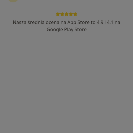
Nasza średnia ocena na App Store to 4.9 i 4.1 na
Scanmed S.A
Google Play Store
·
Więcej
Interna, Ginekologia, Chirurgia
1765 opinii
Mariańska 5A, Pabianice
•
Mapa
Konsultacja stomatologiczna
100 zł
Pokaż więcej usług
lek. Aleksandra
lek. Mikołaj Kopka
dr n. med. Piotr Sęk
Kamińska
flebolog
chirurg
chirurg
Brak dostępnych specjalistów z wolnymi terminami w tym centrum medycznym.
Pokaż profil