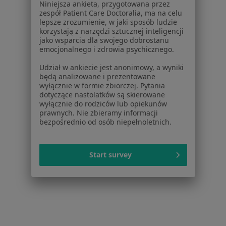
Niniejsza ankieta, przygotowana przez
Polityka prywatności pacjentów
zespół Patient Care Doctoralia, ma na celu
Polityka prywatności profesjonalistów
lepsze zrozumienie, w jaki sposób ludzie
Polityka prywatności dla profesjonalistów, których
korzystają z narzędzi sztucznej inteligencji
jako wsparcia dla swojego dobrostanu
dane pozyskaliśmy samodzielnie
emocjonalnego i zdrowia psychicznego.
Polityka cookies
Jak działają wyniki wyszukiwania
Udział w ankiecie jest anonimowy, a wyniki
będą analizowane i prezentowane
Dostępność
wyłącznie w formie zbiorczej. Pytania
O nas
dotyczące nastolatków są skierowane
Praca
wyłącznie do rodziców lub opiekunów
Rekrutujemy!
prawnych. Nie zbieramy informacji
Partnerzy
bezpośrednio od osób niepełnoletnich.
Centrum prasowe
Kontakt
Start survey
Dla pacjentów
Lekarze
Placówki medyczne
Pytania i odpowiedzi
Usługi i zabiegi