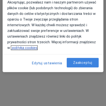
Akceptując, pozwalasz nam i naszym partnerom używać
plików cookie (lub podobnych technologii) do zbierania
danych do celów statystycznych i dostarczania treści w
oparciu o Twoje zwyczaje przeglądania stron
internetowych. W każdej chwili możesz sprawdzić i
zaktualizować swoje preferencje w ustawieniach. W
ustawieniach znajdziesz również linki do polityk
prywatności stron trzecich. Więcej informacji znajdziesz
w
polityka cookies
dr n. med. Anna Sztafińska
·
Więcej
Alergolog, Alergolog dziecięcy, Pediatra
Zaakceptuj
Edytuj ustawienia
28 opinii
Leszczynowa 2, Łask
•
Mapa
Alergomed
Konsultacja alergologiczna
Brak ceny
Specjalista nie oferuje umawiania online pod tym adresem.
Poproś o wizytę