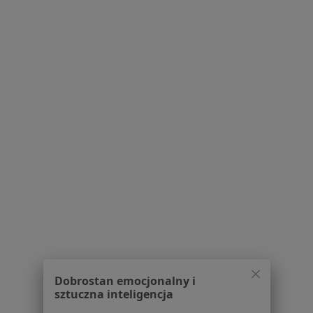
Choroby płuc w Łasku
Guzy tarczycy w Łasku
Nadciśnienie płucne w Łasku
Nadczynność tarczycy w Łasku
Więcej (15)
Więcej w kategorii: Schorzenia w Łasku
Alergia Dróg Oddechowych Specjaliści W Łasku
Serwis
Dobrostan emocjonalny i
sztuczna inteligencja
Regulamin