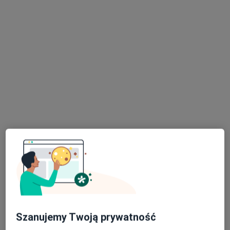
dr n. med. Violetta Gołąbek
·
Więcej
Pediatra, Alergolog
104 opinie
Batorego 65, Łask
•
Mapa
Centrum Medyczne Gemini
Konsultacja pediatryczna
Brak ceny
Specjalista nie oferuje umawiania online pod tym adresem.
Szanujemy Twoją prywatność
Poproś o wizytę