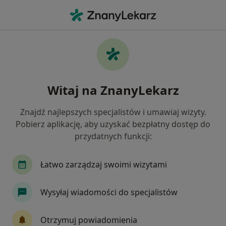
Me
Dermatolog • Katowice, śląskie
Filtry
Ubezpieczenie:
Allianz
20 polecanych dermatologów w Katowicach
Witaj na ZnanyLekarz
z Allianz
Jak działają wyniki wyszukiwania
Znajdź najlepszych specjalistów i umawiaj wizyty.
Pobierz aplikację, aby uzyskać bezpłatny dostęp do
przydatnych funkcji:
Łatwo zarządzaj swoimi wizytami
Wysyłaj wiadomości do specjalistów
lek. Jerzy Król
Otrzymuj powiadomienia
W trakcie specjalizacji (Dermatolog), W trakcie specjalizacji