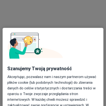
Centrum Medyczne Medilux24
·
Więcej
Dermatologia, Hematologia, Kardiologia
972 opinie
Adama Mickiewicza 3/1, Piekary Śląskie
•
Mapa
Konsultacja dermatologiczna
od 220 zł
Pokaż więcej usług
lek. Marta Pośpiech
lek. Jerzy Król
dermatolog
dermatolog
Szanujemy Twoją prywatność
Brak dostępnych specjalistów z wolnymi terminami w tym centrum medycznym.
Akceptując, pozwalasz nam i naszym partnerom używać
plików cookie (lub podobnych technologii) do zbierania
Pokaż profil
danych do celów statystycznych i dostarczania treści w
oparciu o Twoje zwyczaje przeglądania stron
internetowych. W każdej chwili możesz sprawdzić i
zaktualizować swoje preferencje w ustawieniach. W