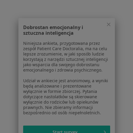
Polityka prywatności pacjentów
Polityka prywatności profesjonalistów
Polityka prywatności dla profesjonalistów, których
dane pozyskaliśmy samodzielnie
Dobrostan emocjonalny i
sztuczna inteligencja
Polityka cookies
Jak działają wyniki wyszukiwania
Niniejsza ankieta, przygotowana przez
Dostępność
zespół Patient Care Doctoralia, ma na celu
lepsze zrozumienie, w jaki sposób ludzie
O nas
korzystają z narzędzi sztucznej inteligencji
Praca
Rekrutujemy!
jako wsparcia dla swojego dobrostanu
Partnerzy
emocjonalnego i zdrowia psychicznego.
Centrum prasowe
Udział w ankiecie jest anonimowy, a wyniki
Kontakt
będą analizowane i prezentowane
wyłącznie w formie zbiorczej. Pytania
Dla pacjentów
dotyczące nastolatków są skierowane
wyłącznie do rodziców lub opiekunów
Lekarze
prawnych. Nie zbieramy informacji
bezpośrednio od osób niepełnoletnich.
Placówki medyczne
Pytania i odpowiedzi
Usługi i zabiegi
Start survey