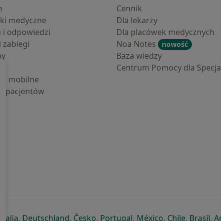
e
Cennik
ki medyczne
Dla lekarzy
a i odpowiedzi
Dla placówek medycznych
i zabiegi
Noa Notes
nowość
by
Baza wiedzy
Centrum Pomocy dla Specjal
cje mobilne
la pacjentów
ej karcie
ię w nowej karcie
twiera się w nowej karcie
otwiera się w nowej karcie
otwiera się w nowej karcie
otwiera się w nowej karcie
otwiera się w nowej kar
otwiera się w n
otwiera s
otw
Italia
,
Deutschland
,
Česko
,
Portugal
,
México
,
Chile
,
Brasil
,
A