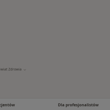
one choroby
Świat Zdrowia
 miasto
Zmień miasto
cjentów
Dla profesjonalistów