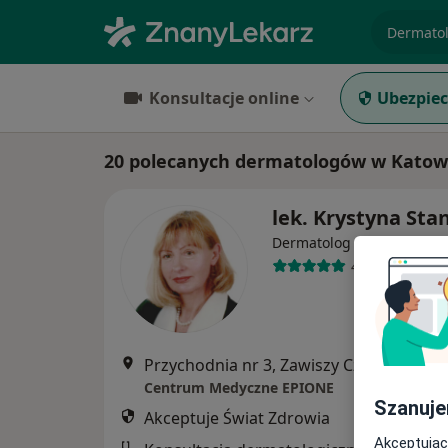
specjaliz
Konsultacje online
Ubezpiec
20 polecanych dermatologów w Katowi
lek. Krystyna Sta
·
Więcej
Dermatolog
42 opinie
Przychodnia nr 3, Zawiszy Czarnego 7a, Kato
Centrum Medyczne EPIONE
Szanuje
Akceptuje Świat Zdrowia
Akceptując