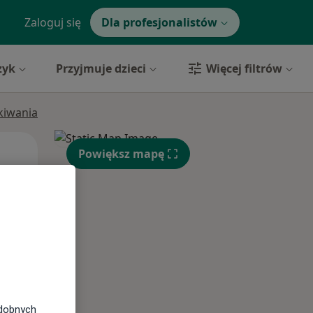
Zaloguj się
Dla profesjonalistów
zyk
Przyjmuje dzieci
Więcej filtrów
ukiwania
Pon,
Wt,
Śr,
Powiększ mapę
10 Sie
11 Sie
12 Sie
odobnych