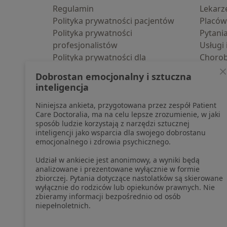
Regulamin
Lekarz
Polityka prywatności pacjentów
Placów
Polityka prywatności
Pytani
profesjonalistów
Usługi 
Polityka prywatności dla
Choro
profesjonalistów, których dane
Pomoc
Dobrostan emocjonalny i sztuczna
pozyskaliśmy samodzielnie
Aplika
inteligencja
Polityka cookies
Blog d
Niniejsza ankieta, przygotowana przez zespół Patient
Jak działają wyniki wyszukiwania
Care Doctoralia, ma na celu lepsze zrozumienie, w jaki
Dostępność
sposób ludzie korzystają z narzędzi sztucznej
O nas
inteligencji jako wsparcia dla swojego dobrostanu
emocjonalnego i zdrowia psychicznego.
Praca
Rekrutujemy!
Partnerzy
Udział w ankiecie jest anonimowy, a wyniki będą
Centrum prasowe
analizowane i prezentowane wyłącznie w formie
zbiorczej. Pytania dotyczące nastolatków są skierowane
Kontakt
wyłącznie do rodziców lub opiekunów prawnych. Nie
zbieramy informacji bezpośrednio od osób
niepełnoletnich.
otwiera się w now
otwiera s
o
Polska
,
Türkiye
,
España
,