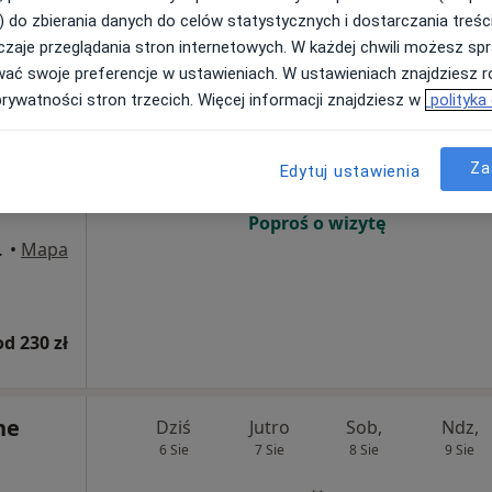
od 230 zł
) do zbierania danych do celów statystycznych i dostarczania treśc
zaje przeglądania stron internetowych. W każdej chwili możesz spr
wać swoje preferencje w ustawieniach. W ustawieniach znajdziesz ró
ejczyk
Dziś
Jutro
Sob,
Ndz,
prywatności stron trzecich. Więcej informacji znajdziesz w
polityka
6 Sie
7 Sie
8 Sie
9 Sie
Za
Edytuj ustawienia
Umawianie online nie jest dostępne
Poproś o wizytę
wice, Katowice
•
Mapa
od 230 zł
ne
Dziś
Jutro
Sob,
Ndz,
6 Sie
7 Sie
8 Sie
9 Sie