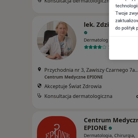
Konsultacja dermatologiczna
technologii
Twoje zwyc
zaktualizo
lek. Zdzisława Ol
do polityk 
·
Więcej
Dermatolog
75 opinii
Przychodnia nr 3, Zawiszy Czarnego 7a, Kato
Centrum Medyczne EPIONE
Akceptuje Świat Zdrowia
Konsultacja dermatologiczna
Centrum Medycz
EPIONE
Dermatologia, Chirurgia,