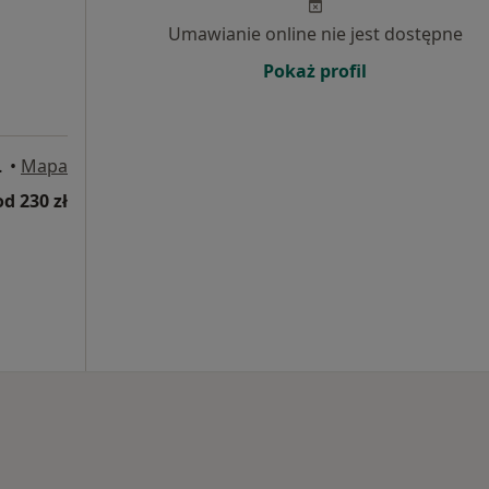
Umawianie online nie jest dostępne
Pokaż profil
wice, Katowice
•
Mapa
od 230 zł