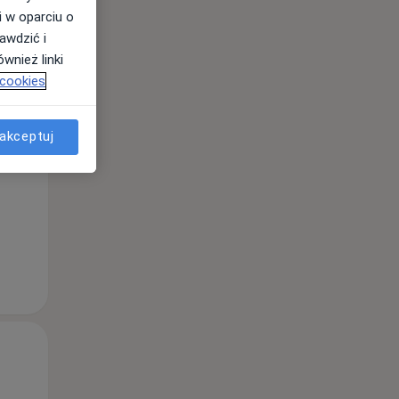
i w oparciu o
awdzić i
wnież linki
Pon,
Wt,
Śr,
 cookies
10 Sie
11 Sie
12 Sie
akceptuj
Pon,
Wt,
Śr,
10 Sie
11 Sie
12 Sie