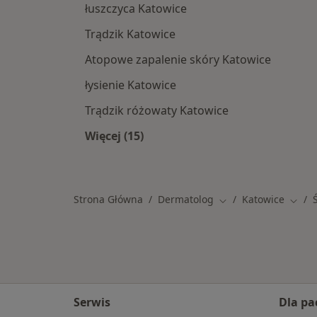
łuszczyca Katowice
Trądzik Katowice
Atopowe zapalenie skóry Katowice
łysienie Katowice
Trądzik różowaty Katowice
Więcej (15)
Więcej w kategorii: Najczęście lecz
Strona Główna
Dermatolog
Katowice
Zmień miasto
Zmień
Serwis
Dla pa