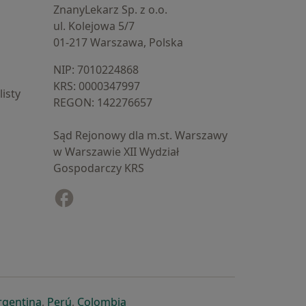
ZnanyLekarz Sp. z o.o.
ul. Kolejowa 5/7
01-217 Warszawa, Polska
NIP: ⁠7010224868
KRS: ⁠0000347997
isty
REGON: ⁠142276657
Sąd Rejonowy dla m.st. Warszawy
w Warszawie XII Wydział
Gospodarczy KRS
Facebook
otwiera się w nowej karcie
cie
owej karcie
ię w nowej karcie
iera się w nowej karcie
otwiera się w nowej karcie
otwiera się w nowej karcie
otwiera się w nowej karcie
rgentina
,
Perú
,
Colombia