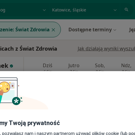
acja, badanie lub nazwisko
miasto lub dzielnica
zenie:
Świat Zdrowia
Dostępne terminy
Ję
cach z Świat Zdrowia
Jak działają wyniki wysz
nek
Dziś
Jutro
Sob,
Ndz,
6 Sie
7 Sie
8 Sie
9 Sie
Umawianie online nie jest dostępne
Poproś o wizytę
wice, Katowice
•
Mapa
my Twoją prywatność
, pozwalasz nam i naszym partnerom używać plików cookie (lub p