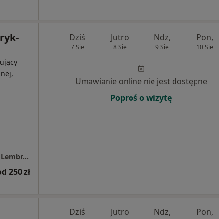
ryk-
Dziś
Jutro
Ndz,
Pon,
7 Sie
8 Sie
9 Sie
10 Sie
ujący
nej,
Umawianie online nie jest dostępne
Poproś o wizytę
Prywatny Gabinet Dermatologiczny Monika Lembryk-Kudelko
od 250 zł
Dziś
Jutro
Ndz,
Pon,