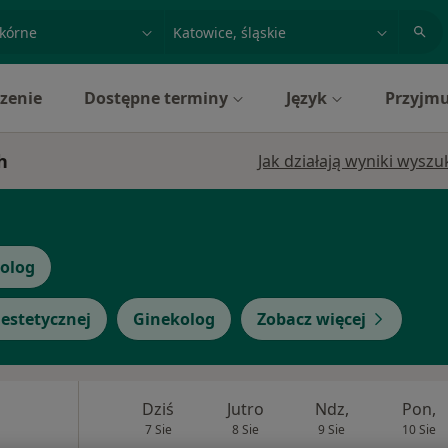
acja, badanie lub nazwisko
miasto lub dzielnica
zenie
Dostępne terminy
Język
Przyjmu
h
Jak działają wyniki wysz
golog
estetycznej
Ginekolog
Zobacz więcej
Dziś
Jutro
Ndz,
Pon,
7 Sie
8 Sie
9 Sie
10 Sie