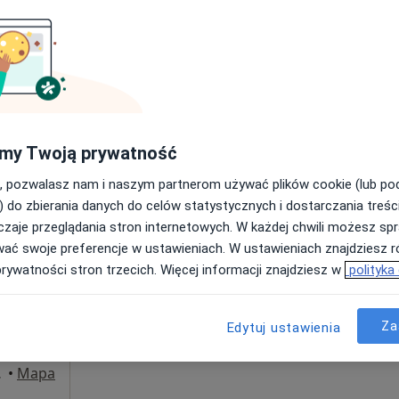
Umawianie online nie jest dostępne
Poproś o wizytę
Centrum Malucha Madame Docteur -Specjalistyczne Centrum Pediatryczne
od 200 zł
my Twoją prywatność
, pozwalasz nam i naszym partnerom używać plików cookie (lub p
) do zbierania danych do celów statystycznych i dostarczania treśc
zaje przeglądania stron internetowych. W każdej chwili możesz spr
a
Dziś
Jutro
Ndz,
Pon,
wać swoje preferencje w ustawieniach. W ustawieniach znajdziesz ró
7 Sie
8 Sie
9 Sie
10 Sie
prywatności stron trzecich. Więcej informacji znajdziesz w
polityka
go
Umawianie online nie jest dostępne
Za
Edytuj ustawienia
Poproś o wizytę
towice
•
Mapa