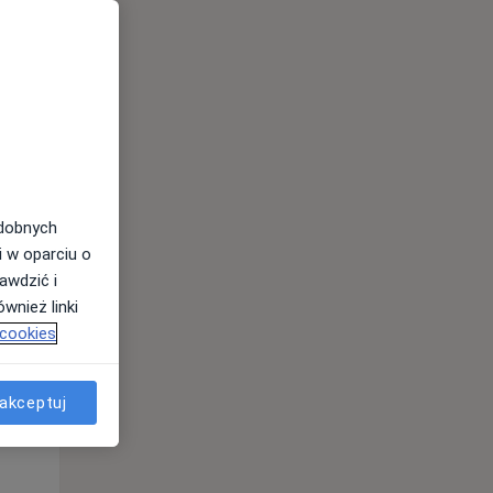
odobnych
i w oparciu o
awdzić i
Wt,
Śr,
Czw,
wnież linki
11 Sie
12 Sie
13 Sie
 cookies
akceptuj