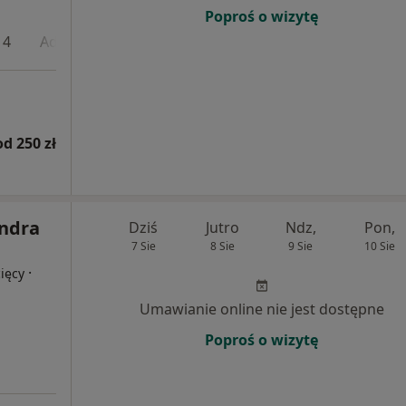
Poproś o wizytę
 4
Adres 5
od 250 zł
andra
Dziś
Jutro
Ndz,
Pon,
7 Sie
8 Sie
9 Sie
10 Sie
·
ięcy
Umawianie online nie jest dostępne
Poproś o wizytę