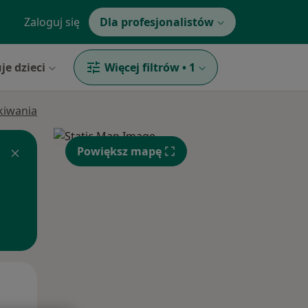
Zaloguj się
Dla profesjonalistów
je dzieci
Więcej filtrów
•
1
ukiwania
Powiększ mapę
Wt,
Śr,
Czw,
11 Sie
12 Sie
13 Sie