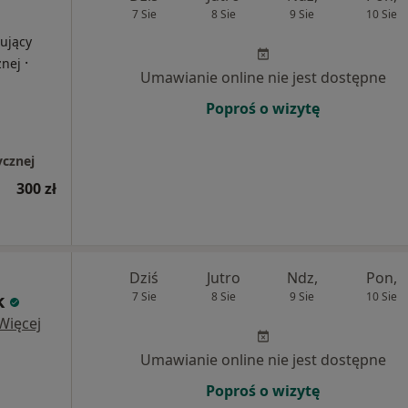
7 Sie
8 Sie
9 Sie
10 Sie
ujący
·
znej
Umawianie online nie jest dostępne
Poproś o wizytę
ycznej
300 zł
Dziś
Jutro
Ndz,
Pon,
k
7 Sie
8 Sie
9 Sie
10 Sie
Więcej
Umawianie online nie jest dostępne
Poproś o wizytę