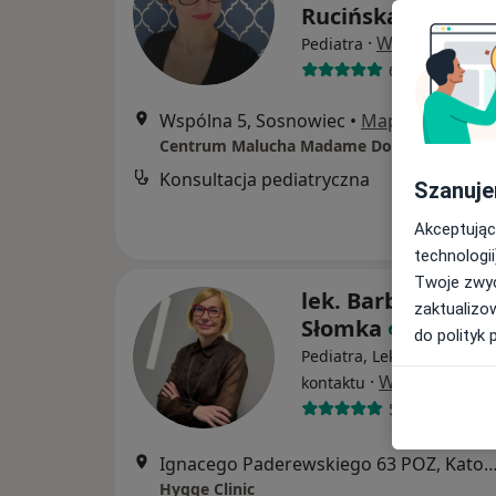
Rucińska
·
Więcej
Pediatra
68 opinii
Wspólna 5, Sosnowiec
•
Mapa
Konsultacja pediatryczna
Szanuje
Akceptując
technologii
Twoje zwyc
lek. Barbara Mari
zaktualizo
Słomka
do polityk 
Pediatra, Lekarz pierwsze
·
Więcej
kontaktu
5 opinii
Ignacego Paderewskiego 63 POZ, Ka
Hygge Clinic