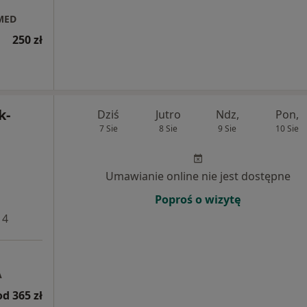
 MED
250 zł
k-
Dziś
Jutro
Ndz,
Pon,
7 Sie
8 Sie
9 Sie
10 Sie
Umawianie online nie jest dostępne
Poproś o wizytę
 4
A
od 365 zł