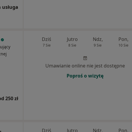
 usługa
Dziś
Jutro
Ndz,
Pon,
7 Sie
8 Sie
9 Sie
10 Sie
ujący
znej
Umawianie online nie jest dostępne
Poproś o wizytę
od 250 zł
-
Dziś
Jutro
Ndz,
Pon,