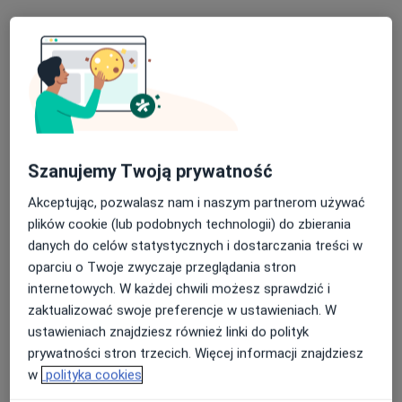
lek. Anita Lewartowska-Białek
Lekarz wykonujący zabiegi medycyny estetycznej,
·
Więcej
Dermatolog, Wenerolog
751 opinii
Szanujemy Twoją prywatność
Adres 1
Adres 2
Online
Akceptując, pozwalasz nam i naszym partnerom używać
plików cookie (lub podobnych technologii) do zbierania
danych do celów statystycznych i dostarczania treści w
Fabryczna 15B, Katowice
•
Mapa
oparciu o Twoje zwyczaje przeglądania stron
Esteklinika grupa Angelius
internetowych. W każdej chwili możesz sprawdzić i
Konsultacja dermatologiczna
250 zł
zaktualizować swoje preferencje w ustawieniach. W
Specjalista nie oferuje umawiania online pod tym adresem.
ustawieniach znajdziesz również linki do polityk
prywatności stron trzecich. Więcej informacji znajdziesz
Poproś o wizytę
w
polityka cookies