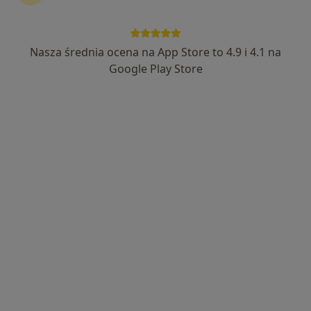
Nasza średnia ocena na App Store to 4.9 i 4.1 na
Google Play Store
Bezpieczne płatności
lek. Aleksandra Rucińska
·
Więcej
Pediatra
68 opinii
Wspólna 5, Sosnowiec
•
Mapa
Centrum Malucha Madame Docteur -Specjalistyczne Centrum Pediatryczne
Konsultacja pediatryczna
od 200 zł
Specjalista nie oferuje umawiania online pod tym adresem.
Poproś o wizytę