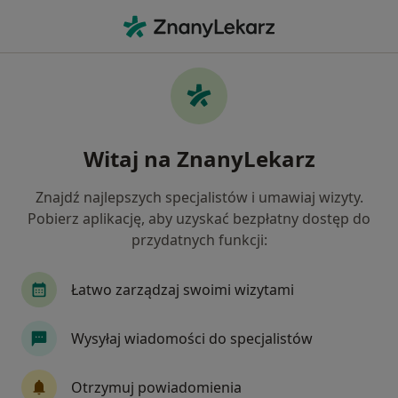
Me
Alergiczne Kontaktowe Zapalenie Skóry • Katowice, śląskie
Filtry
• 1
Ubezpieczenie
Map
Alergiczne kontaktowe zapalenie skóry
Witaj na ZnanyLekarz
specjaliści w Katowicach
Jak działają wyniki wyszukiwania
Znajdź najlepszych specjalistów i umawiaj wizyty.
Pobierz aplikację, aby uzyskać bezpłatny dostęp do
przydatnych funkcji:
Jakiego specjalisty szukasz?
Dermatolog
Internista
Ginekolog
Al
Łatwo zarządzaj swoimi wizytami
Wysyłaj wiadomości do specjalistów
Otrzymuj powiadomienia