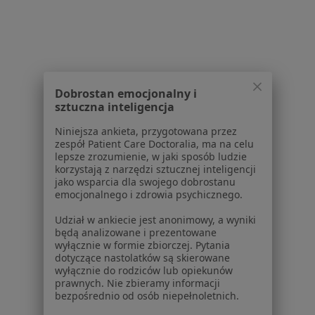
Gliwicach
Alergiczne kontaktowe zapalenie skóry w Zabrzu
Alergiczne kontaktowe zapalenie skóry w
Sosnowcu
Dobrostan emocjonalny i
Alergiczne kontaktowe zapalenie skóry w Tychach
sztuczna inteligencja
Alergiczne kontaktowe zapalenie skóry w
Niniejsza ankieta, przygotowana przez
zespół Patient Care Doctoralia, ma na celu
Chorzowie
lepsze zrozumienie, w jaki sposób ludzie
korzystają z narzędzi sztucznej inteligencji
Więcej (14)
jako wsparcia dla swojego dobrostanu
Więcej w kategorii: W pobliżu Katowic
emocjonalnego i zdrowia psychicznego.
Schorzenia w Katowicach
Udział w ankiecie jest anonimowy, a wyniki
będą analizowane i prezentowane
Nadciśnienie tętnicze w Katowicach
wyłącznie w formie zbiorczej. Pytania
dotyczące nastolatków są skierowane
Niewydolność serca w Katowicach
wyłącznie do rodziców lub opiekunów
prawnych. Nie zbieramy informacji
Choroba wieńcowa w Katowicach
bezpośrednio od osób niepełnoletnich.
Cukrzyca w Katowicach