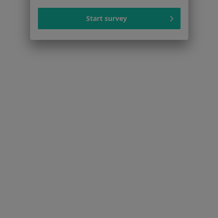
Choroby serca w Katowicach
Start survey
Więcej (15)
Więcej w kategorii: Schorzenia w Katowicach
Strona Główna
Choroby
Alergiczne Kontaktowe Zapalenie Skóry
Zmień miasto
Katowice
Zmień miasto
Serwis
Regulamin
Polityka prywatności pacjentów
Polityka prywatności profesjonalistów