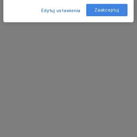
Zaakceptuj
Edytuj ustawienia
Bezpieczne płatności
lek. Kamila Wojciechowska
W trakcie specjalizacji (Dermatolog), Lekarz wykonujący
zabiegi medycyny estetycznej
218 opinii
Adres 1
Adres 2
Meteorologów 7/7, Katowice
•
Mapa
Centrum Medyczne Skin Clinic