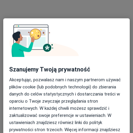
Adres
Online
Aleja Wojciecha Korfantego 48, Katowice
•
Mapa
Gabinet tricho.diet Katowice Trychologia, Psychodietetyka, Dietetyka
Konsultacja dietetyczna
230 zł
Specjalista nie oferuje umawiania online pod tym adresem.
Poproś o wizytę
Szanujemy Twoją prywatność
Akceptując, pozwalasz nam i naszym partnerom używać
plików cookie (lub podobnych technologii) do zbierania
danych do celów statystycznych i dostarczania treści w
oparciu o Twoje zwyczaje przeglądania stron
internetowych. W każdej chwili możesz sprawdzić i
zaktualizować swoje preferencje w ustawieniach. W
ustawieniach znajdziesz również linki do polityk
prywatności stron trzecich. Więcej informacji znajdziesz
lek. Olga Gorbacz