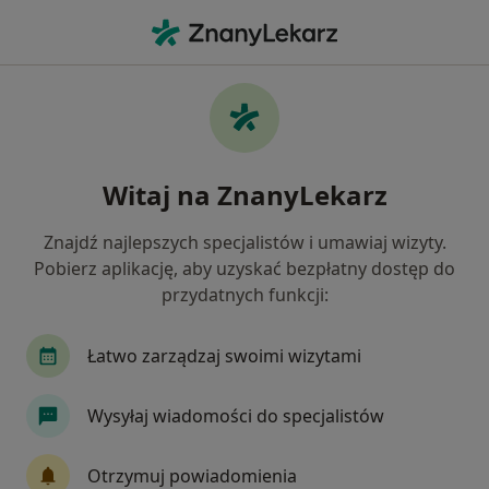
Me
Wypadanie Włosów • Katowice, śląskie
Filtry
• 1
Ubezpieczenie
Map
Wypadanie włosów specjaliści w Katowicach
Witaj na ZnanyLekarz
Jak działają wyniki wyszukiwania
Znajdź najlepszych specjalistów i umawiaj wizyty.
Pobierz aplikację, aby uzyskać bezpłatny dostęp do
Jakiego specjalisty szukasz?
przydatnych funkcji:
Lekarz wykonujący zabiegi medycyny estetycznej
Łatwo zarządzaj swoimi wizytami
Dermatolog
Ginekolog
Chirurg
Wysyłaj wiadomości do specjalistów
Endokrynolog
Zobacz więcej
Otrzymuj powiadomienia