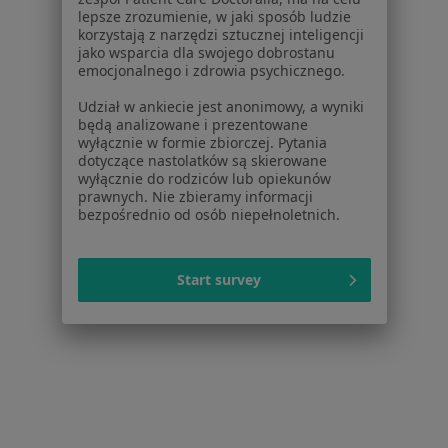
lepsze zrozumienie, w jaki sposób ludzie
Wypadanie włosów w Bielsku-Białej
korzystają z narzędzi sztucznej inteligencji
jako wsparcia dla swojego dobrostanu
Wypadanie włosów w Będzinie
emocjonalnego i zdrowia psychicznego.
Więcej (14)
Udział w ankiecie jest anonimowy, a wyniki
będą analizowane i prezentowane
Więcej w kategorii: W pobliżu Katowic
wyłącznie w formie zbiorczej. Pytania
dotyczące nastolatków są skierowane
Schorzenia w Katowicach
wyłącznie do rodziców lub opiekunów
Nadciśnienie tętnicze w Katowicach
prawnych. Nie zbieramy informacji
bezpośrednio od osób niepełnoletnich.
Niewydolność serca w Katowicach
Choroba wieńcowa w Katowicach
Start survey
Cukrzyca w Katowicach
Choroby serca w Katowicach
Więcej (15)
Więcej w kategorii: Schorzenia w Katowicach