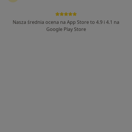
Nasza średnia ocena na App Store to 4.9 i 4.1 na
Google Play Store
Bożena Czabaj Brauntsch
·
Więcej
Dietetyk
419 opinii
Adres 1
Adres 2
Online
Aleja Wojciecha Korfantego 97/5, Katowice
•
Mapa
Gabinet dietetyczny Bożena Czabaj-Brauntsch
Konsultacja dietetyczna (pierwsza wizyta)
200 zł
Specjalista nie oferuje umawiania online pod tym adresem.