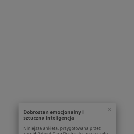
71 opinii
Chorzowska 152, Katowice
•
Mapa
Centrum Medyczne enel-med - Oddział Katowice - Chorzowska
Konsultacja dermatologiczna
320 zł
Specjalista nie oferuje umawiania online pod tym adresem.
Poproś o wizytę
1
2
3
4
5
6
Powiązane wyszukiwania
W pobliżu Katowic
Wypadanie włosów w Gliwicach
Dobrostan emocjonalny i
sztuczna inteligencja
Wypadanie włosów w Sosnowcu
Niniejsza ankieta, przygotowana przez
Wypadanie włosów w Zabrzu
zespół Patient Care Doctoralia, ma na celu