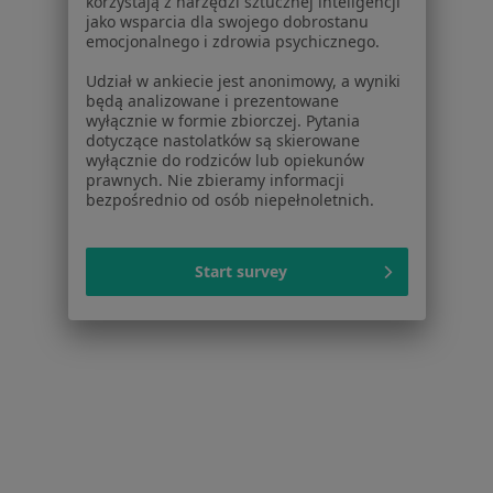
korzystają z narzędzi sztucznej inteligencji
1
2
jako wsparcia dla swojego dobrostanu
emocjonalnego i zdrowia psychicznego.
Powiązane wyszukiwania
Udział w ankiecie jest anonimowy, a wyniki
będą analizowane i prezentowane
Specjaliści w ramach Allianz
wyłącznie w formie zbiorczej. Pytania
dotyczące nastolatków są skierowane
Fizjoterapeuci z Allianz w Katowicach
wyłącznie do rodziców lub opiekunów
prawnych. Nie zbieramy informacji
Stomatolodzy z Allianz w Katowicach
bezpośrednio od osób niepełnoletnich.
Chirurdzy z Allianz w Katowicach
Ortopedzi z Allianz w Katowicach
Start survey
Ginekolodzy z Allianz w Katowicach
Więcej (13)
Więcej w kategorii: Specjaliści w ramach Allia
Najczęście leczone choroby
Nadciśnienie tętnicze Katowice
Cukrzyca Katowice