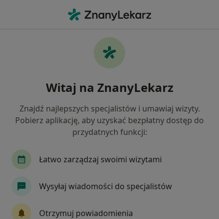
Me
Lekarz Rodzinny • Katowice, śląskie
Filtry
Ubezpieczenie:
Allianz
20 polecanych lekarzy rodzinnych w
Witaj na ZnanyLekarz
Katowicach z Allianz
Jak działają wyniki wyszukiwania
Znajdź najlepszych specjalistów i umawiaj wizyty.
Pobierz aplikację, aby uzyskać bezpłatny dostęp do
przydatnych funkcji:
Łatwo zarządzaj swoimi wizytami
Wysyłaj wiadomości do specjalistów
lek. Karolina Morawiec-Sławek
Otrzymuj powiadomienia
·
Więcej
Diabetolog, Internista