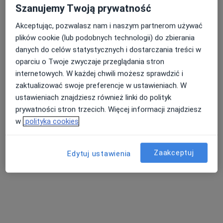
·
Więcej
Medycyna rodzinna, Radiologia, Alergologia
Szanujemy Twoją prywatność
721 opinii
Akceptując, pozwalasz nam i naszym partnerom używać
Zabrska 17, Katowice
•
Mapa
plików cookie (lub podobnych technologii) do zbierania
Konsultacja internistyczna
220 zł
danych do celów statystycznych i dostarczania treści w
oparciu o Twoje zwyczaje przeglądania stron
internetowych. W każdej chwili możesz sprawdzić i
zaktualizować swoje preferencje w ustawieniach. W
dr n. med. Maria
ustawieniach znajdziesz również linki do polityk
Barbara Palka-Słowik
internista
prywatności stron trzecich. Więcej informacji znajdziesz
w
polityka cookies
Brak dostępnych specjalistów z wolnymi terminami w tym centrum medycznym.
Pokaż profil
Zaakceptuj
Edytuj ustawienia