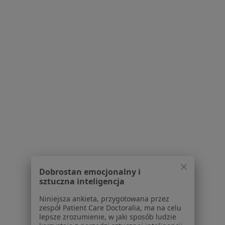
dr n. med. Wiesław Taszakowski
·
Więcej
Alergolog, Internista
32 opinie
Adres 1
Adres 2
Przychodnia nr 3, Zawiszy Czarnego 7a, Katowice, Katowice
•
Mapa
Centrum Medyczne EPIONE
Akceptuje Allianz
Badania diagnostyczne
Brak ceny
Specjalista nie oferuje umawiania online pod tym adresem.
Dobrostan emocjonalny i
sztuczna inteligencja
Poproś o wizytę
Niniejsza ankieta, przygotowana przez
zespół Patient Care Doctoralia, ma na celu
lepsze zrozumienie, w jaki sposób ludzie