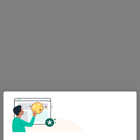
LEXMEDICA Centrum Medyczne
·
Więcej
Ginekologia, Chirurgia, Diagnostyka
1450 opinii
Małobądzka 143, Będzin
•
Mapa
Brak dostępnych specjalistów z wolnymi terminami w tym centrum medycznym.
Pokaż profil
Globiana Medical Center