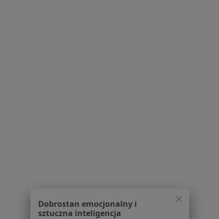
163 opinie
Adres 1
Adres 2
Online
ul. Podskarpie, 114 lok. 1 (wjazd od ul. Staszica), Będzin
•
Mapa
Dietetyk Kliniczny i Onkologiczny mgr Anna SOCHACKA Będzin
Analiza składu ciała
100 zł
Specjalista nie oferuje umawiania online pod tym adresem.
Poproś o wizytę
1
2
3
4
5
6
7
Powiązane wyszukiwania
W pobliżu Katowic
Dobrostan emocjonalny i
sztuczna inteligencja
łysienie w Gliwicach