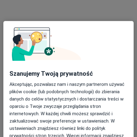
560 opinii
Adres
Online
Bażantów 26, Katowice
•
Mapa
Prywatny Gabinet Dermatologiczny Monika Lembryk-Kudelko
Konsultacja dermatologiczna
od 250 zł
Specjalista nie oferuje umawiania online pod tym adresem.
Poproś o wizytę
Szanujemy Twoją prywatność
Akceptując, pozwalasz nam i naszym partnerom używać
plików cookie (lub podobnych technologii) do zbierania
danych do celów statystycznych i dostarczania treści w
oparciu o Twoje zwyczaje przeglądania stron
internetowych. W każdej chwili możesz sprawdzić i
zaktualizować swoje preferencje w ustawieniach. W
ustawieniach znajdziesz również linki do polityk
prywatności stron trzecich. Więcej informacji znajdziesz