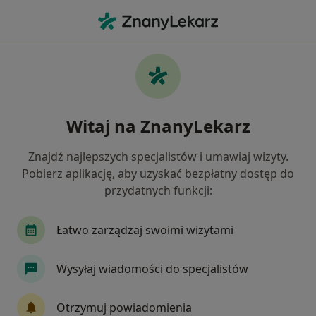
Me
Łysienie • Katowice, śląskie
Filtry
• 1
Ubezpieczenie
Map
Łysienie specjaliści w Katowicach
Witaj na ZnanyLekarz
Jak działają wyniki wyszukiwania
Znajdź najlepszych specjalistów i umawiaj wizyty.
Pobierz aplikację, aby uzyskać bezpłatny dostęp do
Jakiego specjalisty szukasz?
przydatnych funkcji:
Dermatolog
Łatwo zarządzaj swoimi wizytami
Lekarz wykonujący zabiegi medycyny estetycznej
Wysyłaj wiadomości do specjalistów
Ginekolog
Chirurg
Endokrynolog
Otrzymuj powiadomienia