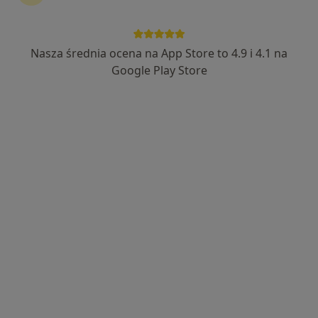
Zobacz więcej
Nasza średnia ocena na App Store to 4.9 i 4.1 na
Google Play Store
Bezpieczne płatności
lek. Karol Wiczkowski
W trakcie specjalizacji (Anestezjolog), Lekarz wykonujący
·
zabiegi medycyny estetycznej, Lekarz pierwszego kontaktu
Więcej
2 opinie
Adres 1
Adres 2