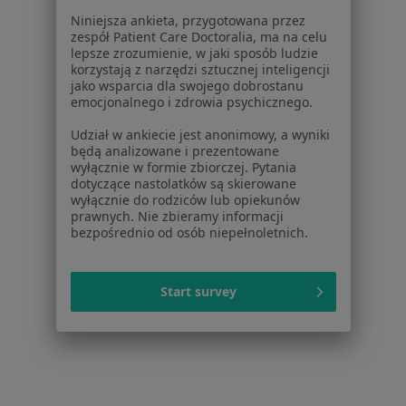
Niniejsza ankieta, przygotowana przez
łysienie w Sosnowcu
zespół Patient Care Doctoralia, ma na celu
lepsze zrozumienie, w jaki sposób ludzie
łysienie w Zabrzu
korzystają z narzędzi sztucznej inteligencji
jako wsparcia dla swojego dobrostanu
łysienie w Rudzie Śląskiej
emocjonalnego i zdrowia psychicznego.
łysienie w Bielsku-Białej
Udział w ankiecie jest anonimowy, a wyniki
będą analizowane i prezentowane
Więcej (14)
wyłącznie w formie zbiorczej. Pytania
Więcej w kategorii: W pobliżu Katowic
dotyczące nastolatków są skierowane
wyłącznie do rodziców lub opiekunów
Schorzenia w Katowicach
prawnych. Nie zbieramy informacji
bezpośrednio od osób niepełnoletnich.
Nadciśnienie tętnicze w Katowicach
Niewydolność serca w Katowicach
Start survey
Choroba wieńcowa w Katowicach
Cukrzyca w Katowicach
Choroby serca w Katowicach
Więcej (15)