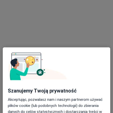
Centrum Medyczne Medilux24
·
Więcej
Dermatologia, Hematologia, Kardiologia
971 opinii
Adama Mickiewicza 3/1, Piekary Śląskie
•
Mapa
Konsultacja dermatologiczna
od 220 zł
Pokaż więcej usług
lek. Marta Pośpiech
lek. Jerzy Król
dermatolog
dermatolog
Brak dostępnych specjalistów z wolnymi terminami w tym centrum medycznym.
Pokaż profil
Szanujemy Twoją prywatność
Akceptując, pozwalasz nam i naszym partnerom używać
plików cookie (lub podobnych technologii) do zbierania
danych do celów statystycznych i dostarczania treści w