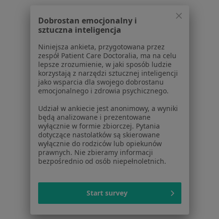
Regulamin
Polityka prywatności pacjentów
Dobrostan emocjonalny i
sztuczna inteligencja
Polityka prywatności profesjonalistów
Polityka prywatności dla profesjonalistów, których
Niniejsza ankieta, przygotowana przez
dane pozyskaliśmy samodzielnie
zespół Patient Care Doctoralia, ma na celu
lepsze zrozumienie, w jaki sposób ludzie
Polityka cookies
korzystają z narzędzi sztucznej inteligencji
Jak działają wyniki wyszukiwania
jako wsparcia dla swojego dobrostanu
Dostępność
emocjonalnego i zdrowia psychicznego.
O nas
Udział w ankiecie jest anonimowy, a wyniki
Praca
Rekrutujemy!
będą analizowane i prezentowane
Partnerzy
wyłącznie w formie zbiorczej. Pytania
dotyczące nastolatków są skierowane
Centrum prasowe
wyłącznie do rodziców lub opiekunów
Kontakt
prawnych. Nie zbieramy informacji
bezpośrednio od osób niepełnoletnich.
Dla pacjentów
Lekarze
Start survey
Placówki medyczne
Pytania i odpowiedzi