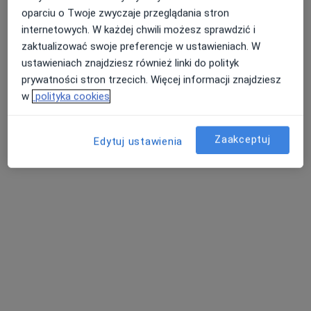
oparciu o Twoje zwyczaje przeglądania stron
internetowych. W każdej chwili możesz sprawdzić i
zaktualizować swoje preferencje w ustawieniach. W
ustawieniach znajdziesz również linki do polityk
prywatności stron trzecich. Więcej informacji znajdziesz
AVIMED PLUS - Grupa AVIMED
w
polityka cookies
·
Więcej
Dermatologia, Interna, Kardiologia
2 opinie
Zaakceptuj
Edytuj ustawienia
Ks.J.Popiełuszki 50, Piekary Śląskie
•
Mapa
Konsultacja dermatologiczna
Brak dostępnych specjalistów z wolnymi terminami w tym centrum medycznym.
Pokaż profil