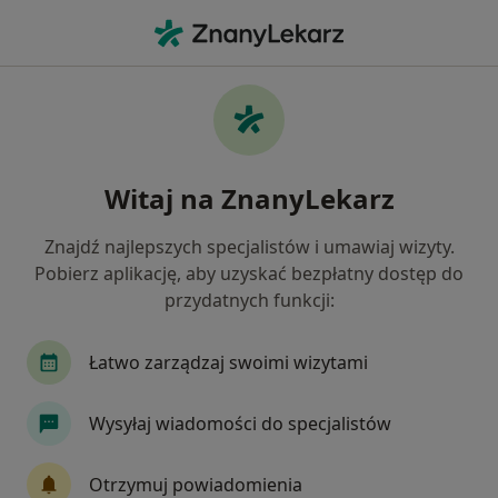
Me
Dermatolog • Bytom, Polska
Filtry
Ubezpieczenie:
Allianz
20 polecanych dermatologów w Bytomiu z
Witaj na ZnanyLekarz
Allianz
Jak działają wyniki wyszukiwania
Znajdź najlepszych specjalistów i umawiaj wizyty.
Pobierz aplikację, aby uzyskać bezpłatny dostęp do
przydatnych funkcji:
Łatwo zarządzaj swoimi wizytami
Wysyłaj wiadomości do specjalistów
lek. Jerzy Król
Otrzymuj powiadomienia
W trakcie specjalizacji (Dermatolog), W trakcie specjalizacji