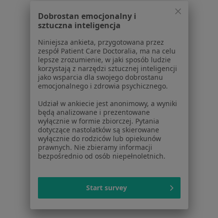
Partnerzy
Centrum prasowe
Dobrostan emocjonalny i
sztuczna inteligencja
Kontakt
Niniejsza ankieta, przygotowana przez
Dla pacjentów
zespół Patient Care Doctoralia, ma na celu
lepsze zrozumienie, w jaki sposób ludzie
Lekarze
korzystają z narzędzi sztucznej inteligencji
Placówki medyczne
jako wsparcia dla swojego dobrostanu
emocjonalnego i zdrowia psychicznego.
Pytania i odpowiedzi
Usługi i zabiegi
Udział w ankiecie jest anonimowy, a wyniki
Choroby
będą analizowane i prezentowane
wyłącznie w formie zbiorczej. Pytania
Pomoc
dotyczące nastolatków są skierowane
Aplikacje mobilne
wyłącznie do rodziców lub opiekunów
Blog dla pacjentów
prawnych. Nie zbieramy informacji
bezpośrednio od osób niepełnoletnich.
Dla profesjonalistów
Cennik
Start survey
Dla lekarzy
Dla placówek medycznych
Noa Notes
nowość