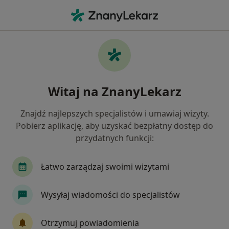
Me
Psychiatra • Katowice, śląskie
Filtry
Ubezpieczenie:
Allianz
20 polecanych psychiatrów w Katowicach z
Witaj na ZnanyLekarz
Allianz
Jak działają wyniki wyszukiwania
Znajdź najlepszych specjalistów i umawiaj wizyty.
Pobierz aplikację, aby uzyskać bezpłatny dostęp do
przydatnych funkcji:
Łatwo zarządzaj swoimi wizytami
Wysyłaj wiadomości do specjalistów
lek. Kamil Parkitny
Otrzymuj powiadomienia
·
Więcej
W trakcie specjalizacji (Psychiatra)