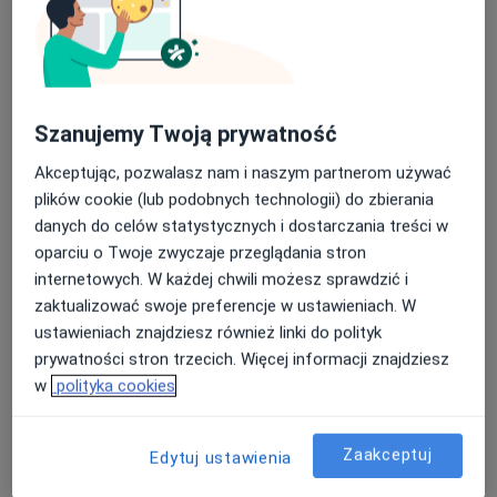
lek. Anna Famuła
W trakcie specjalizacji (Psychiatra)
6 opinii
Adama Mickiewicza 3/1, Piekary Śląskie
•
Mapa
Centrum Medyczne Medilux24
Szanujemy Twoją prywatność
Akceptuje Allianz
Akceptując, pozwalasz nam i naszym partnerom używać
Konsultacja psychiatryczna
od 300 zł
plików cookie (lub podobnych technologii) do zbierania
Specjalista nie oferuje umawiania online pod tym adresem.
danych do celów statystycznych i dostarczania treści w
oparciu o Twoje zwyczaje przeglądania stron
Poproś o wizytę
internetowych. W każdej chwili możesz sprawdzić i
zaktualizować swoje preferencje w ustawieniach. W
ustawieniach znajdziesz również linki do polityk
prywatności stron trzecich. Więcej informacji znajdziesz
w
polityka cookies
Zaakceptuj
Edytuj ustawienia