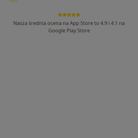
Nasza średnia ocena na App Store to 4.9 i 4.1 na
Bożena Czabaj Brauntsch
Google Play Store
·
Więcej
Dietetyk
419 opinii
Adres 1
Adres 2
Online
Aleja Wojciecha Korfantego 97/5, Katowice
•
Mapa
Gabinet dietetyczny Bożena Czabaj-Brauntsch
Konsultacja dietetyczna (pierwsza wizyta)
200 zł
Specjalista nie oferuje umawiania online pod tym adresem.
Poproś o wizytę