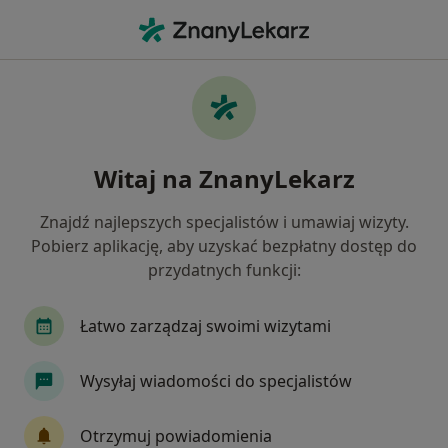
Me
Trądzik Młodzieńczy • Katowice, śląskie
Filtry
• 1
Ubezpieczenie
Map
Trądzik młodzieńczy specjaliści w
Witaj na ZnanyLekarz
Katowicach
Jak działają wyniki wyszukiwania
Znajdź najlepszych specjalistów i umawiaj wizyty.
Pobierz aplikację, aby uzyskać bezpłatny dostęp do
przydatnych funkcji:
Jakiego specjalisty szukasz?
Dermatolog
Lekarz wykonujący zabiegi medyc
Łatwo zarządzaj swoimi wizytami
Wysyłaj wiadomości do specjalistów
Otrzymuj powiadomienia