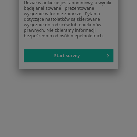
Udział w ankiecie jest anonimowy, a wyniki
Więcej w kategorii: W pobliżu Katowic
będą analizowane i prezentowane
wyłącznie w formie zbiorczej. Pytania
Schorzenia w Katowicach
dotyczące nastolatków są skierowane
Choroby wieku dziecięcego w Katowicach
wyłącznie do rodziców lub opiekunów
prawnych. Nie zbieramy informacji
Alergia w Katowicach
bezpośrednio od osób niepełnoletnich.
Bóle brzucha w Katowicach
Start survey
Angina w Katowicach
Przeziębienie w Katowicach
Więcej (15)
Więcej w kategorii: Schorzenia w Katowicach
Strona Główna
Choroby
Trądzik Młodzieńczy
Zmień miast
Katowice
Zmień miasto