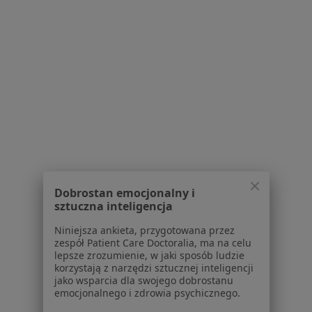
Specjalista nie oferuje umawiania online pod tym adresem.
Poproś o wizytę
1
2
3
4
5
Powiązane wyszukiwania
W pobliżu Katowic
Trądzik młodzieńczy w Gliwicach
Dobrostan emocjonalny i
Trądzik młodzieńczy w Sosnowcu
sztuczna inteligencja
Trądzik młodzieńczy w Zabrzu
Niniejsza ankieta, przygotowana przez
zespół Patient Care Doctoralia, ma na celu
Trądzik młodzieńczy w Rudzie Śląskiej
lepsze zrozumienie, w jaki sposób ludzie
korzystają z narzędzi sztucznej inteligencji
Trądzik młodzieńczy w Bytomiu
jako wsparcia dla swojego dobrostanu
emocjonalnego i zdrowia psychicznego.
Więcej (14)