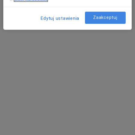
Specjalista nie oferuje umawiania online pod tym adresem.
Poproś o wizytę
Zaakceptuj
Edytuj ustawienia
lek. Monika Lembryk-Kudelko
Dermatolog, Lekarz wykonujący zabiegi medycyny
·
Więcej
estetycznej, Wenerolog
559 opinii
Adres
Online