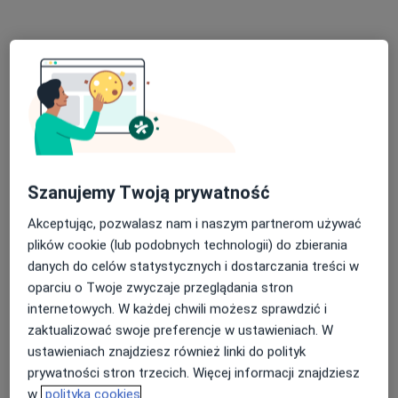
Bezpieczne płatności
lek. Kamila Wojciechowska
Szanujemy Twoją prywatność
W trakcie specjalizacji (Dermatolog), Lekarz wykonujący
zabiegi medycyny estetycznej
Akceptując, pozwalasz nam i naszym partnerom używać
218 opinii
plików cookie (lub podobnych technologii) do zbierania
danych do celów statystycznych i dostarczania treści w
Adres 1
Adres 2
oparciu o Twoje zwyczaje przeglądania stron
internetowych. W każdej chwili możesz sprawdzić i
zaktualizować swoje preferencje w ustawieniach. W
Meteorologów 7/7, Katowice
•
Mapa
ustawieniach znajdziesz również linki do polityk
Centrum Medyczne Skin Clinic
prywatności stron trzecich. Więcej informacji znajdziesz
Konsultacja dermatologiczna
od 250 zł
w
polityka cookies