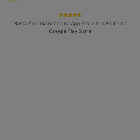
Nasza średnia ocena na App Store to 4.9 i 4.1 na
mgr Piotr Iberhan
Google Play Store
·
Więcej
Fizjoterapeuta
411 opinii
Adres
Online
Okólna 11, Ostrów Wielkopolski
•
Mapa
Medual Centrum
Konsultacja fizjoterapeutyczna
od 250 zł
Specjalista nie oferuje umawiania online pod tym adresem.
Poproś o wizytę