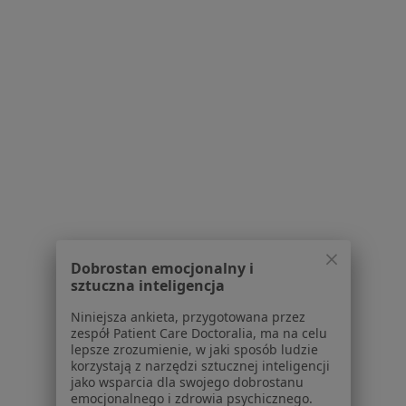
Otyłość w Kaliszu
Bóle kręgosłupa w Kaliszu
Choroba Gravesa-Basedowa w Kaliszu
Choroba Hashimoto w Kaliszu
Więcej (15)
Więcej w kategorii: Schorzenia w Kaliszu
Strona Główna
Choroby
Zwyrodnienie Stawów
Zmień mias
Kalisz
Zmień miasto
Dobrostan emocjonalny i
sztuczna inteligencja
Niniejsza ankieta, przygotowana przez
zespół Patient Care Doctoralia, ma na celu
lepsze zrozumienie, w jaki sposób ludzie
korzystają z narzędzi sztucznej inteligencji
jako wsparcia dla swojego dobrostanu
Serwis
emocjonalnego i zdrowia psychicznego.