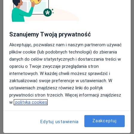
Szanujemy Twoją prywatność
dr n. med. Karol Krajewski
Akceptując, pozwalasz nam i naszym partnerom używać
·
Więcej
Ortopeda
plików cookie (lub podobnych technologii) do zbierania
67 opinii
danych do celów statystycznych i dostarczania treści w
Kolejowa 19, budynek dworca PKP, Koło
•
Mapa
oparciu o Twoje zwyczaje przeglądania stron
Poradnia Ortopedyczna ORTOMED
internetowych. W każdej chwili możesz sprawdzić i
Specjalista nie oferuje umawiania online pod tym adresem.
zaktualizować swoje preferencje w ustawieniach. W
ustawieniach znajdziesz również linki do polityk
Poproś o wizytę
prywatności stron trzecich. Więcej informacji znajdziesz
w
polityka cookies
Zaakceptuj
Edytuj ustawienia