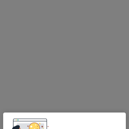
lek. Paweł Nowicki
·
Więcej
Ortopeda
127 opinii
Bolesława Pobożnego 16, Kalisz
•
Mapa
Masterhand, Kalisz- lek. Paweł Nowicki, chirurg ręki
Chirurgia ortopedyczna
400 zł
Specjalista nie oferuje umawiania online pod tym adresem.
Poproś o wizytę