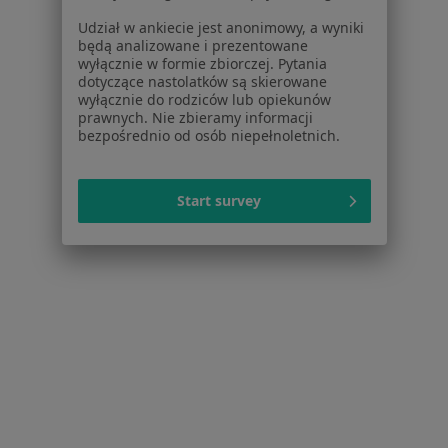
Regulamin
Udział w ankiecie jest anonimowy, a wyniki
będą analizowane i prezentowane
Polityka prywatności pacjentów
wyłącznie w formie zbiorczej. Pytania
Polityka prywatności profesjonalistów
dotyczące nastolatków są skierowane
Polityka prywatności dla profesjonalistów, których
wyłącznie do rodziców lub opiekunów
prawnych. Nie zbieramy informacji
dane pozyskaliśmy samodzielnie
bezpośrednio od osób niepełnoletnich.
Polityka cookies
Jak działają wyniki wyszukiwania
Dostępność
Start survey
O nas
Praca
Rekrutujemy!
Partnerzy
Centrum prasowe
Kontakt
Dla pacjentów
Lekarze
Placówki medyczne
Pytania i odpowiedzi