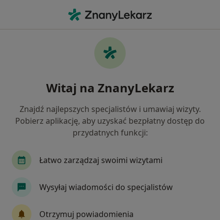
Me
Zwyrodnienie Stawów • Kalisz, wielkopolskie
Filtry
• 1
Ubezpieczenie
Map
Zwyrodnienie stawów specjaliści w Kaliszu
Witaj na ZnanyLekarz
Jak działają wyniki wyszukiwania
Znajdź najlepszych specjalistów i umawiaj wizyty.
Pobierz aplikację, aby uzyskać bezpłatny dostęp do
Jakiego specjalisty szukasz?
przydatnych funkcji:
Ortopeda
Fizjoterapeuta
Internista
Łatwo zarządzaj swoimi wizytami
Wysyłaj wiadomości do specjalistów
Otrzymuj powiadomienia