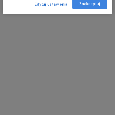
Poproś o wizytę
Zaakceptuj
Edytuj ustawienia
KIDS CLINIC - Centrum Zdrowia Dziecka
·
Więcej
Chirurgia dziecięca, Dietetyka, Kardiologia dziecięca
108 opinii
Asnyka 25, Kalisz
•
Mapa
Konsultacja fizjoterapeutyczna
130 zł
Pokaż więcej usług