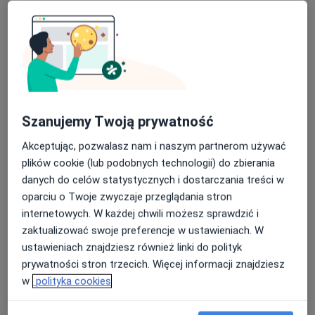
lek. Jolanta Maria Graboś-Michalak
Szanujemy Twoją prywatność
Internista, Hematolog, Lekarz wykonujący zabiegi medycyny
·
Więcej
Akceptując, pozwalasz nam i naszym partnerom używać
estetycznej
plików cookie (lub podobnych technologii) do zbierania
39 opinii
danych do celów statystycznych i dostarczania treści w
Adres 1
Adres 2
oparciu o Twoje zwyczaje przeglądania stron
internetowych. W każdej chwili możesz sprawdzić i
zaktualizować swoje preferencje w ustawieniach. W
Polna 102, Kalisz
•
Mapa
ustawieniach znajdziesz również linki do polityk
Clinica MedEstetica
prywatności stron trzecich. Więcej informacji znajdziesz
Konsultacja lekarska z zakresu medycyny estetycznej
od 300 zł
w
polityka cookies
Specjalista nie oferuje umawiania online pod tym adresem.