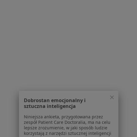
Serwis
Regulamin
Polityka prywatności pacjentów
Polityka prywatności profesjonalistów
Polityka prywatności dla profesjonalistów, których
dane pozyskaliśmy samodzielnie
Polityka cookies
Jak działają wyniki wyszukiwania
Dostępność
O nas
Dobrostan emocjonalny i
Praca
Rekrutujemy!
sztuczna inteligencja
Partnerzy
Centrum prasowe
Niniejsza ankieta, przygotowana przez
zespół Patient Care Doctoralia, ma na celu
Kontakt
lepsze zrozumienie, w jaki sposób ludzie
korzystają z narzędzi sztucznej inteligencji
Dla pacjentów