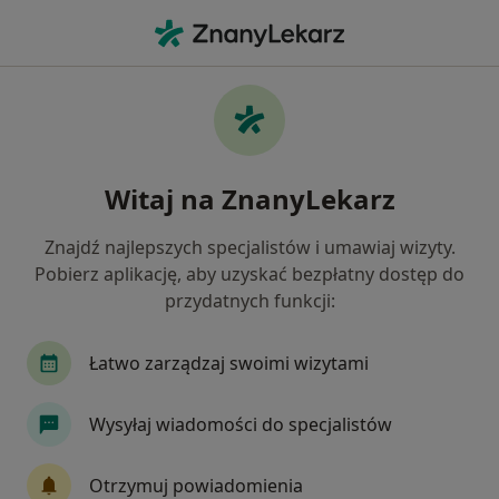
Me
Nadpotliwość • Kalisz, wielkopolskie
Filtry
• 1
Mapa
Nadpotliwość specjaliści w Kaliszu
Witaj na ZnanyLekarz
Jak działają wyniki wyszukiwania
Znajdź najlepszych specjalistów i umawiaj wizyty.
Pobierz aplikację, aby uzyskać bezpłatny dostęp do
Jakiego specjalisty szukasz?
przydatnych funkcji:
Lekarz wykonujący zabiegi medycyny estetycznej
Łatwo zarządzaj swoimi wizytami
Wysyłaj wiadomości do specjalistów
Otrzymuj powiadomienia