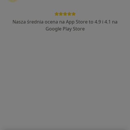
Nasza średnia ocena na App Store to 4.9 i 4.1 na
Agnieszka Kuświk-Bartczak
Google Play Store
Dermatolog, Lekarz wykonujący zabiegi medycyny
·
Więcej
estetycznej, Wenerolog
459 opinii
Adres
Online
Polna 102, Kalisz
•
Mapa
Prywatna Praktyka Lekarska ul. Polna 102
Konsultacja dermatologiczna
300 zł
Specjalista nie oferuje umawiania online pod tym adresem.
Poproś o wizytę