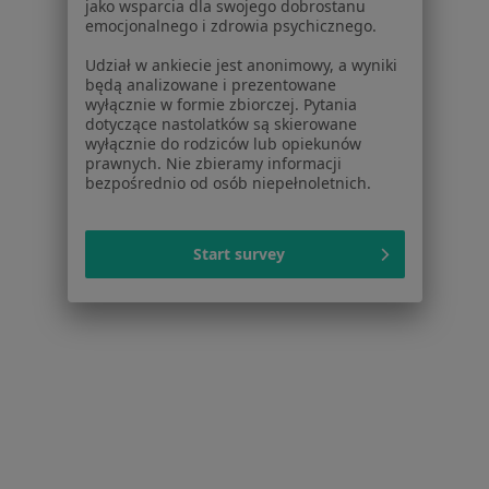
jako wsparcia dla swojego dobrostanu
emocjonalnego i zdrowia psychicznego.
Lekarze
Placówki medyczne
Udział w ankiecie jest anonimowy, a wyniki
Pytania i odpowiedzi
będą analizowane i prezentowane
wyłącznie w formie zbiorczej. Pytania
Usługi i zabiegi
dotyczące nastolatków są skierowane
Choroby
wyłącznie do rodziców lub opiekunów
Pomoc
prawnych. Nie zbieramy informacji
bezpośrednio od osób niepełnoletnich.
Aplikacje mobilne
Blog dla pacjentów
Start survey
Dla profesjonalistów
Cennik
Dla lekarzy
Dla placówek medycznych
Noa Notes
nowość
Baza wiedzy
Centrum Pomocy dla Specjalisty
Kontakt
ZnanyLekarz - Strona główna