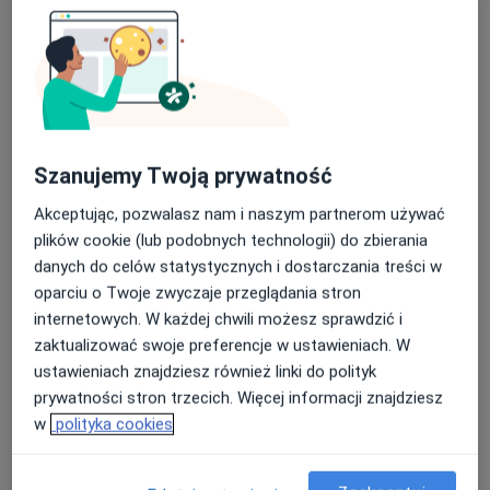
Szanujemy Twoją prywatność
Akceptując, pozwalasz nam i naszym partnerom używać
lek. Mateusz Spławski
plików cookie (lub podobnych technologii) do zbierania
·
Więcej
Kardiolog, Internista
danych do celów statystycznych i dostarczania treści w
94 opinie
oparciu o Twoje zwyczaje przeglądania stron
internetowych. W każdej chwili możesz sprawdzić i
Adres 1
Adres 2
zaktualizować swoje preferencje w ustawieniach. W
ustawieniach znajdziesz również linki do polityk
Widok 75 A, Kalisz
•
Mapa
prywatności stron trzecich. Więcej informacji znajdziesz
Centrum Medyczne Vidok Clinic w Kaliszu
w
polityka cookies
Konsultacja kardiologiczna
Brak ceny
Specjalista nie oferuje umawiania online pod tym adresem.