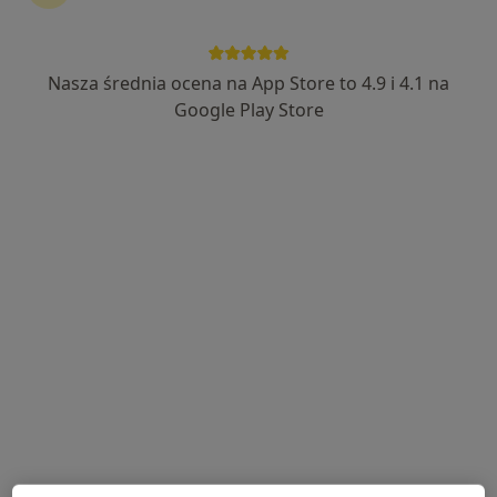
Nasza średnia ocena na App Store to 4.9 i 4.1 na
KIDS CLINIC - Centrum Zdrowia Dziecka
Google Play Store
·
Więcej
Chirurgia dziecięca, Dietetyka, Kardiologia dziecięca
108 opinii
Asnyka 25, Kalisz
•
Mapa
Konsultacja fizjoterapeutyczna
130 zł
Pokaż więcej usług
dr n. med. Sylwia
dr n. med. Dariusz
Frątczak-Żarnecka
Olejniczak
ginekolog
chirurg
Brak dostępnych specjalistów z wolnymi terminami w tym centrum medycznym.
Pokaż profil