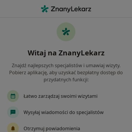
Me
Nadciśnienie • Kalisz, wielkopolskie
Filtry
• 1
Mapa
Nadciśnienie specjaliści w Kaliszu
Witaj na ZnanyLekarz
Jak działają wyniki wyszukiwania
Znajdź najlepszych specjalistów i umawiaj wizyty.
Pobierz aplikację, aby uzyskać bezpłatny dostęp do
Jakiego specjalisty szukasz?
przydatnych funkcji:
Dietetyk
Internista
Alergolog
Endok
Łatwo zarządzaj swoimi wizytami
Wysyłaj wiadomości do specjalistów
Otrzymuj powiadomienia