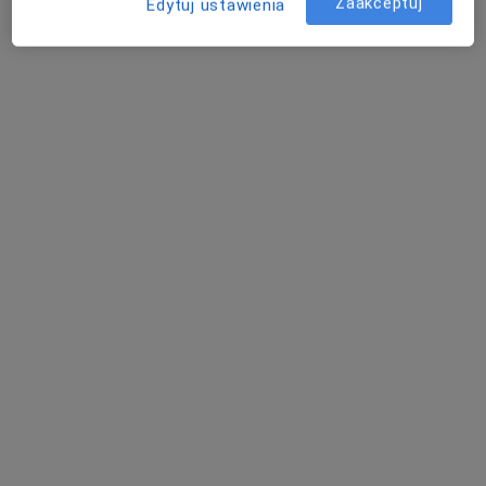
Zaakceptuj
Edytuj ustawienia
Poproś o wizytę
dr n. med. Justyna Witczak
·
Więcej
Endokrynolog, Diabetolog, Internista
10 opinii
Adres 1
Adres 2
Adres 3
Konsylium ulica Podkowińskiego 2, Kalisz
•
Mapa
Specjalistyczny gabinet diabetologiczno-endokrynologiczny dr n. med. Justyna Witczak