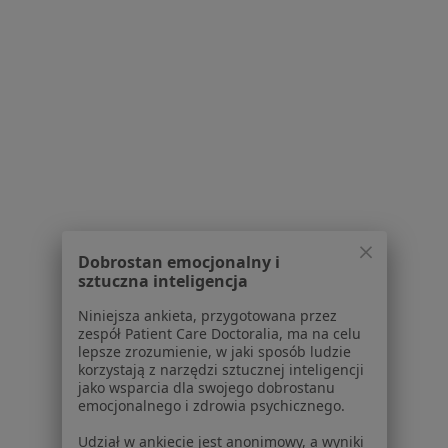
Regulamin
Polityka prywatności pacjentów
Polityka prywatności profesjonalistów
Polityka prywatności dla profesjonalistów, których
dane pozyskaliśmy samodzielnie
Polityka cookies
Jak działają wyniki wyszukiwania
Dostępność
O nas
Praca
Rekrutujemy!
Dobrostan emocjonalny i
Partnerzy
sztuczna inteligencja
Centrum prasowe
Niniejsza ankieta, przygotowana przez
Kontakt
zespół Patient Care Doctoralia, ma na celu
lepsze zrozumienie, w jaki sposób ludzie
Dla pacjentów
korzystają z narzędzi sztucznej inteligencji
jako wsparcia dla swojego dobrostanu
Lekarze
emocjonalnego i zdrowia psychicznego.
Placówki medyczne
Udział w ankiecie jest anonimowy, a wyniki