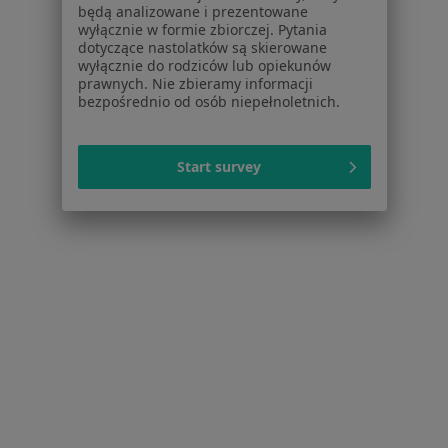
Pytania i odpowiedzi
będą analizowane i prezentowane
Usługi i zabiegi
wyłącznie w formie zbiorczej. Pytania
Choroby
dotyczące nastolatków są skierowane
wyłącznie do rodziców lub opiekunów
Pomoc
prawnych. Nie zbieramy informacji
Aplikacje mobilne
bezpośrednio od osób niepełnoletnich.
Blog dla pacjentów
Dla profesjonalistów
Start survey
Cennik
Dla lekarzy
Dla placówek medycznych
Noa Notes
nowość
Baza wiedzy
Centrum Pomocy dla Specjalisty
Kontakt
ZnanyLekarz - Strona główna
ZnanyLekarz Sp. z o.o.
ul. Kolejowa 5/7