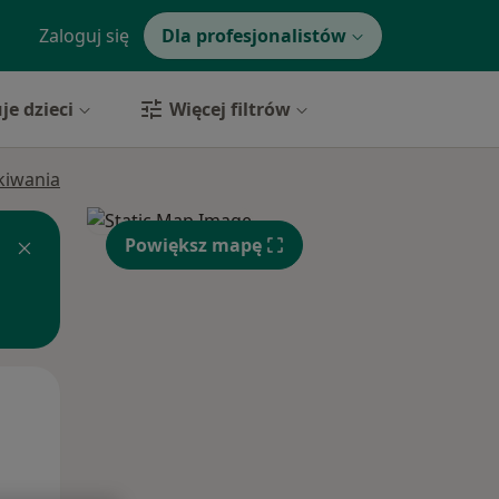
Zaloguj się
Dla profesjonalistów
je dzieci
Więcej filtrów
ukiwania
Powiększ mapę
Wt,
Śr,
Czw,
11 Sie
12 Sie
13 Sie