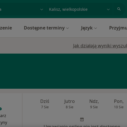
acja, badanie lub nazwisko
miasto lub dzielnica
zenie
Dostępne terminy
Język
Przyjmu
Jak działają wyniki wysz
Dziś
Jutro
Ndz,
Pon,
7 Sie
8 Sie
9 Sie
10 Sie
karz
cyny
Umawianie online nie jest dostępne