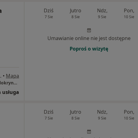
a
Dziś
Jutro
Ndz,
Pon,
7 Sie
8 Sie
9 Sie
10 Sie
Umawianie online nie jest dostępne
Poproś o wizytę
skiego 2, Kalisz
•
Mapa
Specjalistyczny gabinet diabetologiczno-endokrynologiczny dr n. med. Justyna Witczak
 usługa
Dziś
Jutro
Ndz,
Pon,
7 Sie
8 Sie
9 Sie
10 Sie