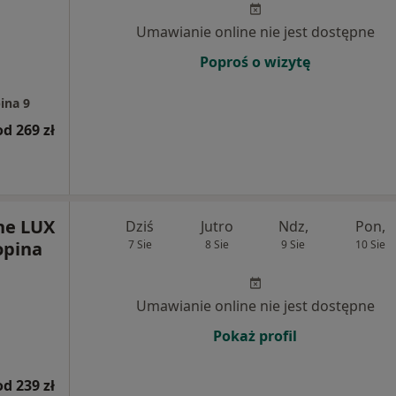
Umawianie online nie jest dostępne
Poproś o wizytę
ina 9
od 269 zł
ne LUX
Dziś
Jutro
Ndz,
Pon,
opina
7 Sie
8 Sie
9 Sie
10 Sie
Umawianie online nie jest dostępne
Pokaż profil
od 239 zł