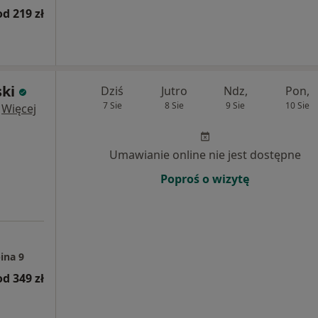
od 219 zł
ski
Dziś
Jutro
Ndz,
Pon,
7 Sie
8 Sie
9 Sie
10 Sie
·
Więcej
Umawianie online nie jest dostępne
Poproś o wizytę
ina 9
od 349 zł