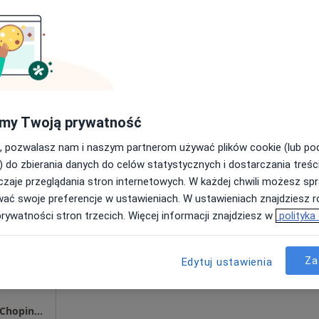
Poproś o wizytę
my Twoją prywatność
rak ceny
, pozwalasz nam i naszym partnerom używać plików cookie (lub p
) do zbierania danych do celów statystycznych i dostarczania treśc
zaje przeglądania stron internetowych. W każdej chwili możesz spr
ślak
Dziś
Jutro
Ndz,
Pon,
wać swoje preferencje w ustawieniach. W ustawieniach znajdziesz ró
7 Sie
8 Sie
9 Sie
10 Sie
prywatności stron trzecich. Więcej informacji znajdziesz w
polityka
Umawianie online nie jest dostępne
Za
Edytuj ustawienia
Poproś o wizytę
Centrum Medyczne Grupa LUX MED Kalisz - Chopina 9