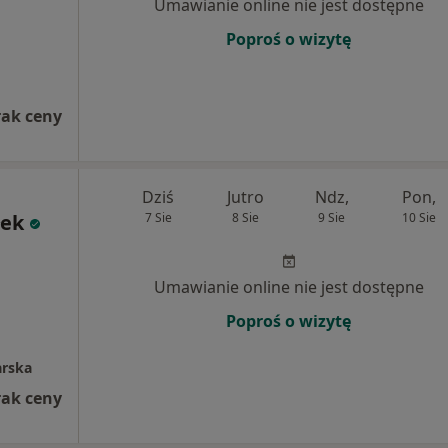
Umawianie online nie jest dostępne
Poproś o wizytę
rak ceny
Dziś
Jutro
Ndz,
Pon,
łek
7 Sie
8 Sie
9 Sie
10 Sie
Umawianie online nie jest dostępne
Poproś o wizytę
arska
rak ceny