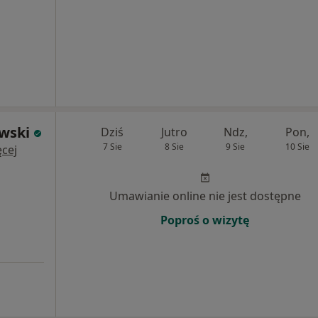
awski
Dziś
Jutro
Ndz,
Pon,
7 Sie
8 Sie
9 Sie
10 Sie
cej
Umawianie online nie jest dostępne
Poproś o wizytę