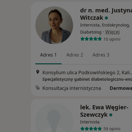
dr n. med. Justyn
Witczak
Internista, Endokrynolog,
·
Więcej
Diabetolog
10 opinii
Adres 1
Adres 2
Adres 3
Konsylium ulica Podkowiń
Konsultacja internistyczna
Darmowa
lek. Ewa Węgier-
Szewczyk
Internista
59 opinii