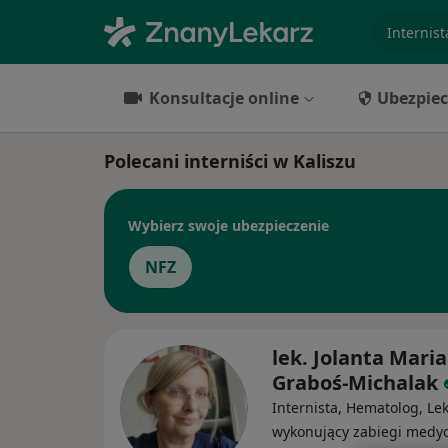
specjaliz
Konsultacje online
Ubezpiec
Polecani interniści w Kaliszu
Wybierz swoje ubezpieczenie
NFZ
lek. Jolanta Maria
Graboś-Michalak
Internista, Hematolog, Le
wykonujący zabiegi medy