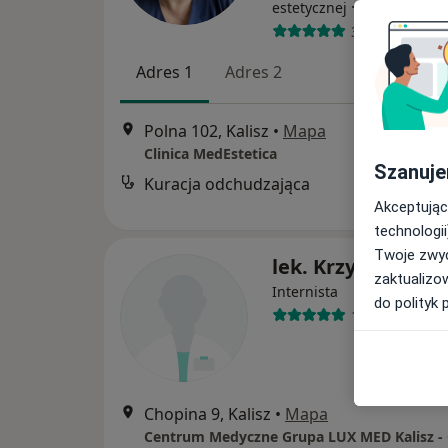
·
Więcej
estetycznej
39 opinii
Adres 1
Adres 2
Polna 102, Kalisz
•
Mapa
Clinica MedEstetica
Szanuje
Kuracja odchudzająca
B
Akceptując
technologii
Twoje zwyc
lek. Krzysztof Ma
zaktualizo
Internista
do polityk 
1 opinia
Chopina 9, Kalisz
•
Mapa