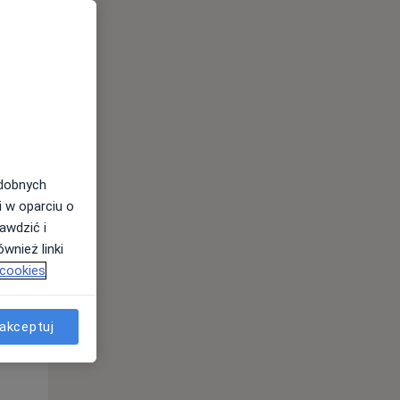
odobnych
i w oparciu o
awdzić i
Wt,
Śr,
Czw,
wnież linki
11 Sie
12 Sie
13 Sie
 cookies
akceptuj