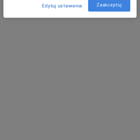
Specjalista nie oferuje umawiania online pod tym adresem.
Zaakceptuj
Edytuj ustawienia
Poproś o wizytę
mgr Julia Dobosz
·
Więcej
Dietetyk
2 opinie
Adres
Online
Babina 3, Kalisz
•
Mapa