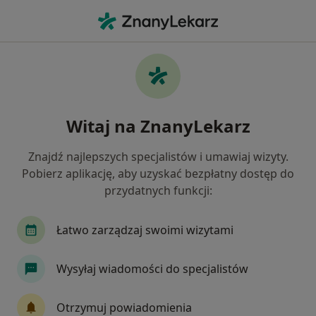
Me
Choroby Autoimmunologiczne • Kalisz, wielkopolskie
Filtry
• 1
Mapa
Choroby autoimmunologiczne specjaliści w
Witaj na ZnanyLekarz
Kaliszu
Jak działają wyniki wyszukiwania
Znajdź najlepszych specjalistów i umawiaj wizyty.
Pobierz aplikację, aby uzyskać bezpłatny dostęp do
przydatnych funkcji:
Jakiego specjalisty szukasz?
Dietetyk
Dermatolog
Endokrynolog
Łatwo zarządzaj swoimi wizytami
Wysyłaj wiadomości do specjalistów
Otrzymuj powiadomienia