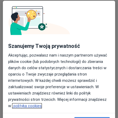
Szanujemy Twoją prywatność
Akceptując, pozwalasz nam i naszym partnerom używać
dr n. med. Justyna Witczak
plików cookie (lub podobnych technologii) do zbierania
·
Więcej
Endokrynolog, Diabetolog, Internista
danych do celów statystycznych i dostarczania treści w
10 opinii
oparciu o Twoje zwyczaje przeglądania stron
internetowych. W każdej chwili możesz sprawdzić i
Adres 1
Adres 2
Adres 3
zaktualizować swoje preferencje w ustawieniach. W
ustawieniach znajdziesz również linki do polityk
Konsylium ulica Podkowińskiego 2, Kalisz
•
Mapa
prywatności stron trzecich. Więcej informacji znajdziesz
Specjalistyczny gabinet diabetologiczno-endokrynologiczny dr n. med. Justyna Witczak
w
polityka cookies
Konsultacja diabetologiczna
250 zł