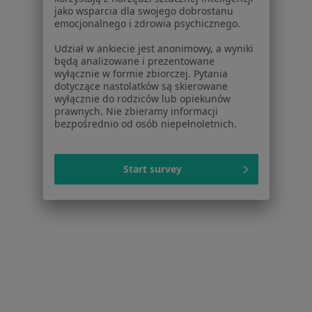
Dla pacjentów
jako wsparcia dla swojego dobrostanu
emocjonalnego i zdrowia psychicznego.
Lekarze
Placówki medyczne
Udział w ankiecie jest anonimowy, a wyniki
będą analizowane i prezentowane
Pytania i odpowiedzi
wyłącznie w formie zbiorczej. Pytania
Usługi i zabiegi
dotyczące nastolatków są skierowane
Choroby
wyłącznie do rodziców lub opiekunów
prawnych. Nie zbieramy informacji
Pomoc
bezpośrednio od osób niepełnoletnich.
Aplikacje mobilne
Blog dla pacjentów
Start survey
Dla profesjonalistów
Cennik
Dla lekarzy
Dla placówek medycznych
Noa Notes
nowość
Baza wiedzy
Centrum Pomocy dla Specjalisty
Kontakt