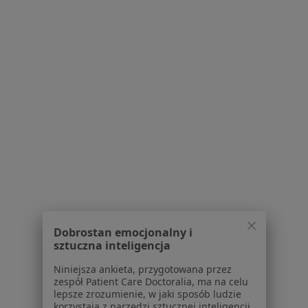
Serwis
Regulamin
Polityka prywatności pacjentów
Polityka prywatności profesjonalistów
Polityka prywatności dla profesjonalistów, których
dane pozyskaliśmy samodzielnie
Polityka cookies
Jak działają wyniki wyszukiwania
Dostępność
O nas
Dobrostan emocjonalny i
Praca
Rekrutujemy!
sztuczna inteligencja
Partnerzy
Centrum prasowe
Niniejsza ankieta, przygotowana przez
zespół Patient Care Doctoralia, ma na celu
Kontakt
lepsze zrozumienie, w jaki sposób ludzie
korzystają z narzędzi sztucznej inteligencji