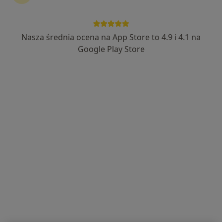
Nasza średnia ocena na App Store to 4.9 i 4.1 na
KIDS CLINIC - Centrum Zdrowia Dziecka
Google Play Store
·
Więcej
Chirurgia dziecięca, Dietetyka, Kardiologia dziecięca
107 opinii
Asnyka 25, Kalisz
•
Mapa
Konsultacja fizjoterapeutyczna
130 zł
Pokaż więcej usług
dr n. med. Sylwia
dr n. med. Dariusz
Frątczak-Żarnecka
Olejniczak
ginekolog
chirurg
Brak dostępnych specjalistów z wolnymi terminami w tym centrum medycznym.
Pokaż profil