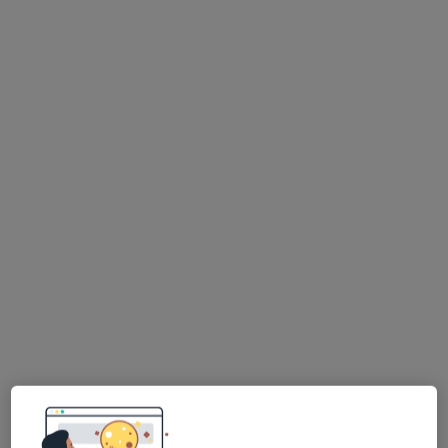
Bezpieczne płatności
lek. Sylwester Król
·
Więcej
Ginekolog
144 opinie
Adres 1
Adres 2
Mieczysława Karłowicza 4, Kalisz
•
Mapa
Profemmina
Konsultacja ginekologiczna
300 zł
Specjalista nie oferuje umawiania online pod tym adresem.
Poproś o wizytę