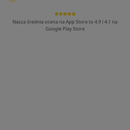
Nasza średnia ocena na App Store to 4.9 i 4.1 na
dr n. med. Artur Mazur
Google Play Store
·
Więcej
Ginekolog
356 opinii
Stawiszyńska 10, Kalisz
•
Mapa
Gabinet Lekarski
Konsultacja ginekologiczna
Brak ceny
Specjalista nie oferuje umawiania online pod tym adresem.
Poproś o wizytę