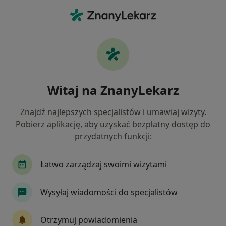
Me
Zespół Policystycznych Jajników Pcos Pmos • Kalisz, wielkopolskie
Filtry
• 1
Ubezpieczenie
Map
Zespół policystycznych jajników (PCOS /
Witaj na ZnanyLekarz
PMOS) specjaliści w Kaliszu
Jak działają wyniki wyszukiwania
Znajdź najlepszych specjalistów i umawiaj wizyty.
Pobierz aplikację, aby uzyskać bezpłatny dostęp do
przydatnych funkcji:
Jakiego specjalisty szukasz?
Ginekolog
Dietetyk
Alergolog
Derma
Łatwo zarządzaj swoimi wizytami
Wysyłaj wiadomości do specjalistów
Otrzymuj powiadomienia