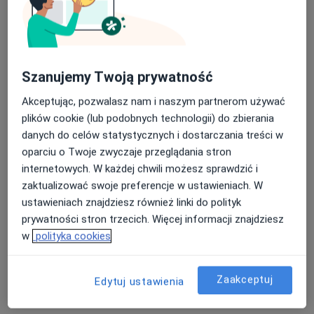
Szanujemy Twoją prywatność
Akceptując, pozwalasz nam i naszym partnerom używać
plików cookie (lub podobnych technologii) do zbierania
lek. Andrzej Wiśniewski
danych do celów statystycznych i dostarczania treści w
Ginekolog
oparciu o Twoje zwyczaje przeglądania stron
91 opinii
internetowych. W każdej chwili możesz sprawdzić i
zaktualizować swoje preferencje w ustawieniach. W
Polna 32, Kalisz
•
Mapa
ustawieniach znajdziesz również linki do polityk
Gabinet Ginekologiczny Andrzej Wiśniewski
prywatności stron trzecich. Więcej informacji znajdziesz
Konsultacja ginekologiczna
350 zł
w
polityka cookies
Specjalista nie oferuje umawiania online pod tym adresem.
Poproś o wizytę
Zaakceptuj
Edytuj ustawienia