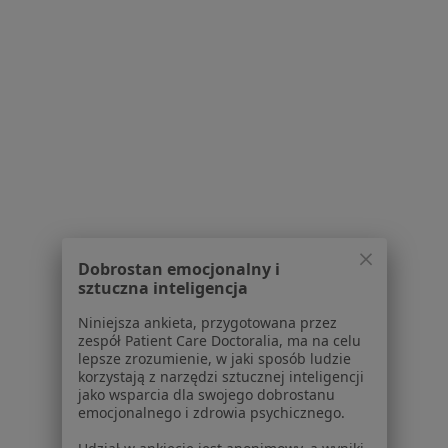
Bóle kręgosłupa w Kaliszu
Choroba Gravesa-Basedowa w Kaliszu
Choroba Hashimoto w Kaliszu
Więcej (15)
Więcej w kategorii: Schorzenia w Kaliszu
Strona Główna
Choroby
Zespół Policystycznych Jajników (Pcos / Pmos)
Zmień miasto
Kalisz
Zmień miasto
Dobrostan emocjonalny i
sztuczna inteligencja
Niniejsza ankieta, przygotowana przez
zespół Patient Care Doctoralia, ma na celu
lepsze zrozumienie, w jaki sposób ludzie
korzystają z narzędzi sztucznej inteligencji
jako wsparcia dla swojego dobrostanu
Serwis
emocjonalnego i zdrowia psychicznego.
Regulamin