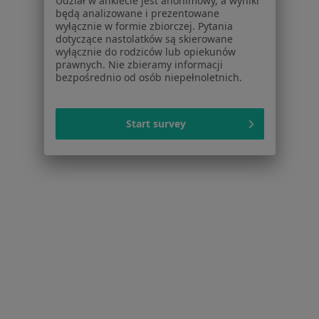
Udział w ankiecie jest anonimowy, a wyniki
Polityka prywatności pacjentów
będą analizowane i prezentowane
wyłącznie w formie zbiorczej. Pytania
Polityka prywatności profesjonalistów
dotyczące nastolatków są skierowane
Polityka prywatności dla profesjonalistów, których
wyłącznie do rodziców lub opiekunów
dane pozyskaliśmy samodzielnie
prawnych. Nie zbieramy informacji
bezpośrednio od osób niepełnoletnich.
Polityka cookies
Jak działają wyniki wyszukiwania
Dostępność
Start survey
O nas
Praca
Rekrutujemy!
Partnerzy
Centrum prasowe
Kontakt
Dla pacjentów
Lekarze
Placówki medyczne
Pytania i odpowiedzi
Usługi i zabiegi