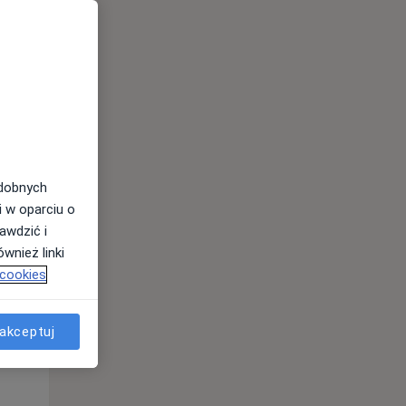
odobnych
i w oparciu o
awdzić i
wnież linki
 cookies
Wt,
Śr,
Czw,
11 Sie
12 Sie
13 Sie
akceptuj