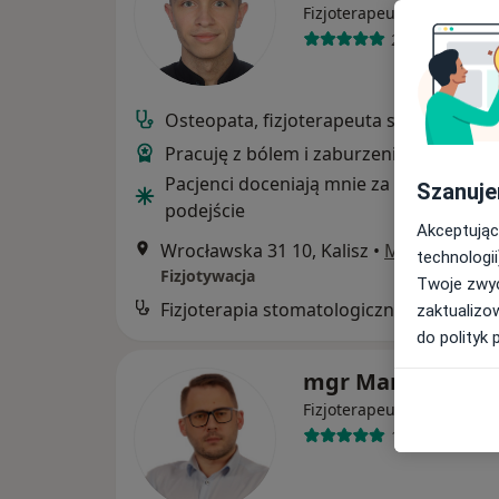
Fizjoterapeuta, Osteopata
28 opinii
Osteopata, fizjoterapeuta stomatologi
Pracuję z bólem i zaburzeniem funkcji
Pacjenci doceniają mnie za indywidualn
Szanuje
podejście
Akceptując
Wrocławska 31 10, Kalisz
•
Mapa
technologii
Fizjotywacja
Twoje zwyc
Fizjoterapia stomatologiczna
zaktualizo
do polityk 
mgr Marek Krupi
Fizjoterapeuta, Osteopata
186 opinii