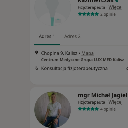
Kaźmierczak
·
Więcej
Fizjoterapeuta
2 opinie
Adres 1
Adres 2
Chopina 9, Kalisz
•
Mapa
Konsultacja fizjoterapeutyczna
mgr Michał Jagieł
·
Więcej
Fizjoterapeuta
4 opinie