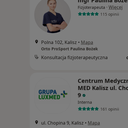
mgr Paulina Boże
·
Więcej
Fizjoterapeuta
115 opinii
Polna 102, Kalisz
•
Mapa
Orto ProSport Paulina Bożek
Konsultacja fizjoterapeutyczna
Centrum Medycz
MED Kalisz ul. Ch
9
Interna
161 opinii
ul. Chopina 9, Kalisz
•
Mapa