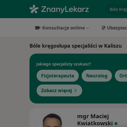
specjaliz
Konsultacje online
Ubezpiec
Bóle kręgosłupa specjaliści w Kaliszu
Jakiego specjalisty szukasz?
Fizjoterapeuta
Neurolog
Or
Zobacz więcej
mgr Maciej
Kwiatkowski