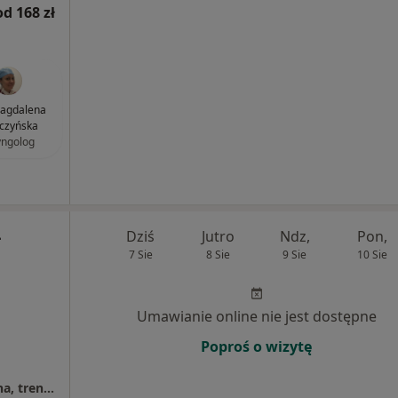
od 168 zł
Magdalena
czyńska
yngolog
-
Dziś
Jutro
Ndz,
Pon,
7 Sie
8 Sie
9 Sie
10 Sie
Umawianie online nie jest dostępne
Poproś o wizytę
Fizjooxy - Fizjoterapia, komora hiperbaryczna, trening EMS