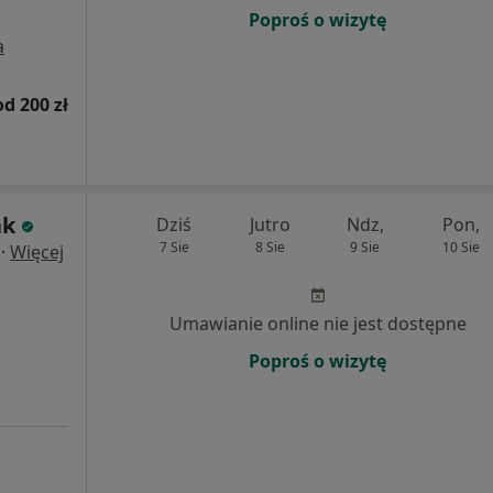
Poproś o wizytę
a
od 200 zł
ak
Dziś
Jutro
Ndz,
Pon,
7 Sie
8 Sie
9 Sie
10 Sie
·
Więcej
Umawianie online nie jest dostępne
Poproś o wizytę