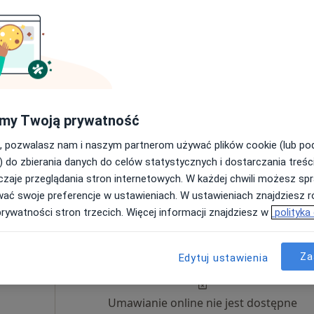
·
Więcej
Umawianie online nie jest dostępne
Poproś o wizytę
czny
e
my Twoją prywatność
, pozwalasz nam i naszym partnerom używać plików cookie (lub p
) do zbierania danych do celów statystycznych i dostarczania treśc
zaje przeglądania stron internetowych. W każdej chwili możesz spr
250 zł
wać swoje preferencje w ustawieniach. W ustawieniach znajdziesz ró
prywatności stron trzecich. Więcej informacji znajdziesz w
polityka
ński
Dziś
Jutro
Ndz,
Pon,
7 Sie
8 Sie
9 Sie
10 Sie
·
Więcej
Za
Edytuj ustawienia
Umawianie online nie jest dostępne