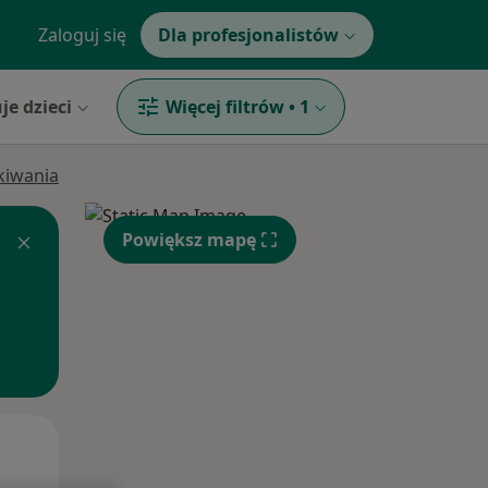
Zaloguj się
Dla profesjonalistów
je dzieci
Więcej filtrów
•
1
ukiwania
Powiększ mapę
Wt,
Śr,
Czw,
11 Sie
12 Sie
13 Sie