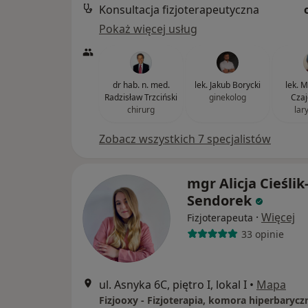
Konsultacja fizjoterapeutyczna
Pokaż więcej usług
dr hab. n. med.
lek. Jakub Borycki
lek. 
Radzisław Trzciński
ginekolog
Czaj
chirurg
lar
Zobacz wszystkich 7 specjalistów
mgr Alicja Cieślik
Sendorek
·
Więcej
Fizjoterapeuta
33 opinie
ul. Asnyka 6C, piętro I, lokal I
•
Mapa