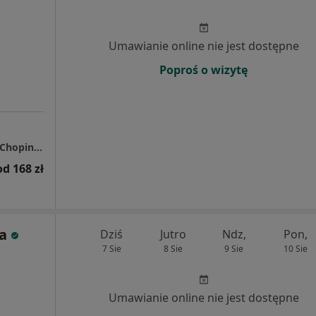
Umawianie online nie jest dostępne
Poproś o wizytę
Centrum Medyczne Grupa LUX MED Kalisz - Chopina 9
od 168 zł
a
Dziś
Jutro
Ndz,
Pon,
7 Sie
8 Sie
9 Sie
10 Sie
Umawianie online nie jest dostępne