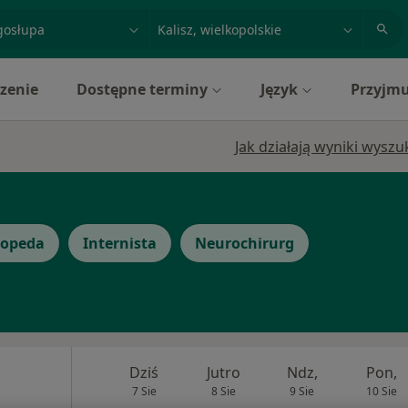
acja, badanie lub nazwisko
miasto lub dzielnica
zenie
Dostępne terminy
Język
Przyjmu
Jak działają wyniki wysz
topeda
Internista
Neurochirurg
Dziś
Jutro
Ndz,
Pon,
7 Sie
8 Sie
9 Sie
10 Sie