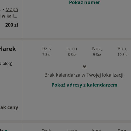
Pokaż numer
iego 48, Kalisz
•
Mapa
OSTEO KINÉ, Gabinet osteopatii i fizjoterapii w Kaliszu, M. Marzuchowski, M Jagieła
200 zł
ylarek
Dziś
Jutro
Ndz,
Pon,
7 Sie
8 Sie
9 Sie
10 Sie
diolog)
Brak kalendarza w Twojej lokalizacji.
Pokaż adresy z kalendarzem
rak ceny