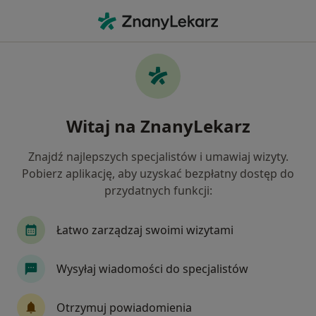
Me
Bóle Stawów • Kalisz, wielkopolskie
Filtry
• 1
Ubezpieczenie
Map
Bóle stawów specjaliści w Kaliszu
Witaj na ZnanyLekarz
Jak działają wyniki wyszukiwania
Znajdź najlepszych specjalistów i umawiaj wizyty.
Pobierz aplikację, aby uzyskać bezpłatny dostęp do
Jakiego specjalisty szukasz?
przydatnych funkcji:
Fizjoterapeuta
Internista
Ortopeda
Łatwo zarządzaj swoimi wizytami
Wysyłaj wiadomości do specjalistów
Otrzymuj powiadomienia