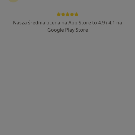
Nasza średnia ocena na App Store to 4.9 i 4.1 na
mgr Marek Krupiński
Google Play Store
·
Więcej
Fizjoterapeuta, Osteopata
186 opinii
Marii Skłodowskiej-Curie 2, Kalisz
•
Mapa
Przychodnia NOVA
Konsultacja fizjoterapeutyczna
od 200 zł
Specjalista nie oferuje umawiania online pod tym adresem.
Poproś o wizytę