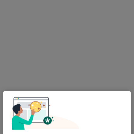
lek. Dominik Kobylarek
W trakcie specjalizacji (Radiolog)
42 opinie
Wierzbowa 17, Kalisz
•
Mapa
Gabinety Lekarskie AloeClinic
Konsultacja neurologiczna
Brak ceny
Specjalista nie oferuje umawiania online pod tym adresem.
Poproś o wizytę