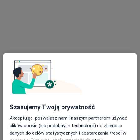
Bezpieczne płatności
Maria Ziółkowska
Dietetyk
94 opinie
Adres
Online
Szanujemy Twoją prywatność
Majora Henryka Dobrzańskiego-Hubala 99b, Sosnowiec
•
Mapa
Akceptując, pozwalasz nam i naszym partnerom używać
Meritum Centrum Rozwoju, Diagnozy i Terapii
plików cookie (lub podobnych technologii) do zbierania
Konsultacja dietetyczna
200 zł
danych do celów statystycznych i dostarczania treści w
Specjalista nie oferuje umawiania online pod tym adresem.