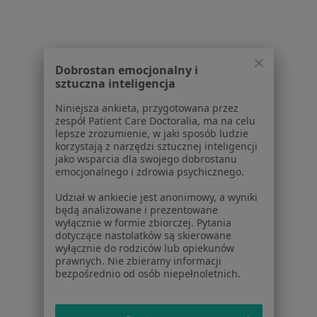
Pokaż profil
1
2
3
4
Dobrostan emocjonalny i
sztuczna inteligencja
Powiązane wyszukiwania
Niniejsza ankieta, przygotowana przez
zespół Patient Care Doctoralia, ma na celu
W pobliżu Sosnowca
lepsze zrozumienie, w jaki sposób ludzie
Nadciśnienie w Katowicach
korzystają z narzędzi sztucznej inteligencji
jako wsparcia dla swojego dobrostanu
Nadciśnienie w Gliwicach
emocjonalnego i zdrowia psychicznego.
Nadciśnienie w Tychach
Udział w ankiecie jest anonimowy, a wyniki
będą analizowane i prezentowane
Nadciśnienie w Zabrzu
wyłącznie w formie zbiorczej. Pytania
dotyczące nastolatków są skierowane
Nadciśnienie w Dąbrowie Górniczej
wyłącznie do rodziców lub opiekunów
prawnych. Nie zbieramy informacji
Więcej (14)
bezpośrednio od osób niepełnoletnich.
Więcej w kategorii: W pobliżu Sosnowca
Schorzenia w Sosnowcu