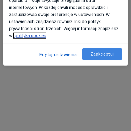
oparciu o Twoje zwyczaje przeglądania stron
internetowych. W każdej chwili możesz sprawdzić i
Poproś o wizytę
zaktualizować swoje preferencje w ustawieniach. W
ustawieniach znajdziesz również linki do polityk
prywatności stron trzecich. Więcej informacji znajdziesz
w
polityka cookies
Zaakceptuj
Edytuj ustawienia
Bezpieczne płatności
lek. Ewa Wiązania-Gacek
Internista, Kardiolog, W trakcie specjalizacji (Lekarz medycyny
·
Więcej
ratunkowej)
43 opinie
Adres 1
Adres 2