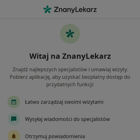
Me
Nadciśnienie • Sosnowiec, śląskie
Filtry
• 1
Ubezpieczenie
Map
Nadciśnienie specjaliści w Sosnowcu
Witaj na ZnanyLekarz
Jak działają wyniki wyszukiwania
Znajdź najlepszych specjalistów i umawiaj wizyty.
Pobierz aplikację, aby uzyskać bezpłatny dostęp do
Jakiego specjalisty szukasz?
przydatnych funkcji:
Internista
Kardiolog
Dietetyk
Chirur
Łatwo zarządzaj swoimi wizytami
Wysyłaj wiadomości do specjalistów
Otrzymuj powiadomienia