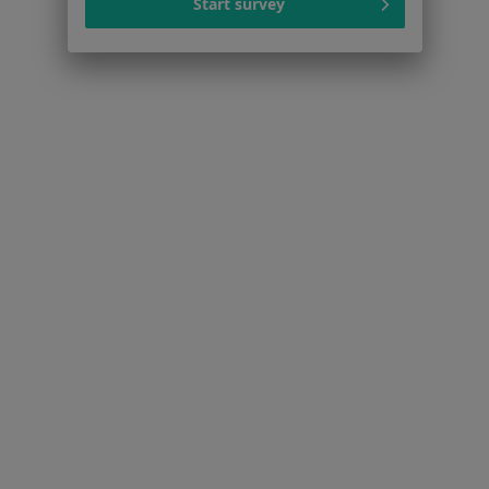
Start survey
Nadciśnienie tętnicze w Sosnowcu
Niewydolność serca w Sosnowcu
Zaburzenia rytmu serca w Sosnowcu
Choroba niedokrwienna serca w Sosnowcu
Choroba wieńcowa w Sosnowcu
Więcej (15)
Więcej w kategorii: Schorzenia w Sosnowcu
Strona Główna
Choroby
Nadciśnienie
Zmień miasto
Sosnowiec
Zmień miasto