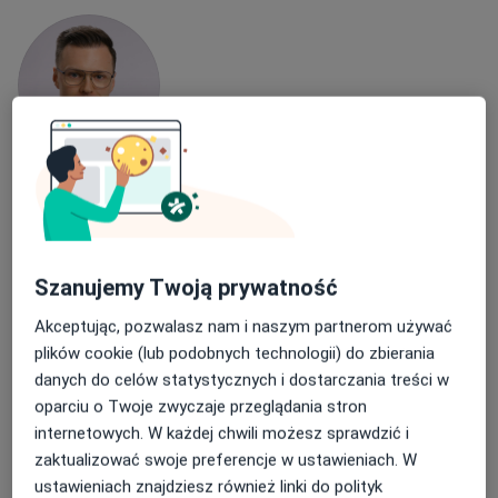
lek. Jakub Janeczko
·
Więcej
Ginekolog
61 opinii
Szanujemy Twoją prywatność
Adres
Online
Akceptując, pozwalasz nam i naszym partnerom używać
plików cookie (lub podobnych technologii) do zbierania
ul. Zagnańska 94 lok. 13, Kielce
•
Mapa
danych do celów statystycznych i dostarczania treści w
Przychodnia Lifemed
oparciu o Twoje zwyczaje przeglądania stron
Konsultacja ginekologiczna
290 zł
internetowych. W każdej chwili możesz sprawdzić i
Specjalista nie oferuje umawiania online pod tym adresem.
zaktualizować swoje preferencje w ustawieniach. W
ustawieniach znajdziesz również linki do polityk