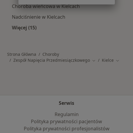
Choroba wieńcowa w Kielcach
Nadciśnienie w Kielcach
Więcej (15)
Więcej w kategorii: Schorzenia w Kielcach
Strona Główna
Choroby
Zespół Napięcia Przedmiesiączkowego
Kielce
Zmień miasto
Zmień m
Serwis
Regulamin
Polityka prywatności pacjentów
Polityka prywatności profesjonalistów