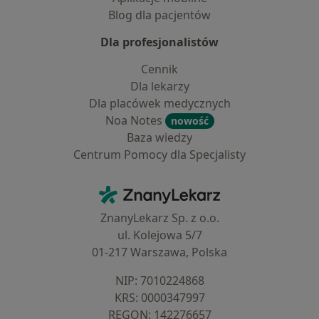
Blog dla pacjentów
Dla profesjonalistów
Cennik
Dla lekarzy
Dla placówek medycznych
Noa Notes
nowość
Baza wiedzy
Centrum Pomocy dla Specjalisty
Kontakt
ZnanyLekarz - Strona główna
ZnanyLekarz Sp. z o.o.
ul. Kolejowa 5/7
01-217 Warszawa, Polska
NIP: ⁠7010224868
KRS: ⁠0000347997
REGON: ⁠142276657