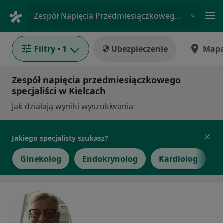
Me
Zespół Napięcia Przedmiesiączkowego • Kielce, świętokrzyskie
Filtry
• 1
Ubezpieczenie
Map
Zespół napięcia przedmiesiączkowego
specjaliści w Kielcach
Jak działają wyniki wyszukiwania
Jakiego specjalisty szukasz?
Ginekolog
Endokrynolog
Kardiolog