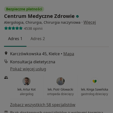
Bezpieczne płatności
Centrum Medyczne Zdrowie
·
Więcej
Alergologia, Chirurgia, Chirurgia naczyniowa
4538 opinii
Adres 1
Adres 2
Karczówkowska 45, Kielce
•
Mapa
Konsultacja dietetyczna
Pokaż więcej usług
lek. Artur Kot
lek. Piotr Głowacki
lek. Kinga Sawińska
alergolog
ortopeda dziecięcy
gastrolog dziecięcy
Zobacz wszystkich 58 specjalistów
Brak dostępnych specjalistów z wolnymi terminami w tym centrum medycznym.