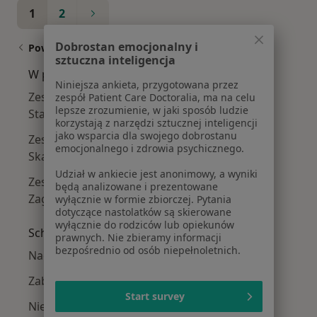
1
2
Dobrostan emocjonalny i
Powiązane wyszukiwania
sztuczna inteligencja
W pobliżu Kielc
Niniejsza ankieta, przygotowana przez
Zespół napięcia przedmiesiączkowego w
zespół Patient Care Doctoralia, ma na celu
lepsze zrozumienie, w jaki sposób ludzie
Starachowicach
korzystają z narzędzi sztucznej inteligencji
jako wsparcia dla swojego dobrostanu
Zespół napięcia przedmiesiączkowego w
emocjonalnego i zdrowia psychicznego.
Skarżysku-Kamiennej
Udział w ankiecie jest anonimowy, a wyniki
Zespół napięcia przedmiesiączkowego w
będą analizowane i prezentowane
Zagnańsku
wyłącznie w formie zbiorczej. Pytania
dotyczące nastolatków są skierowane
wyłącznie do rodziców lub opiekunów
Schorzenia w Kielcach
prawnych. Nie zbieramy informacji
bezpośrednio od osób niepełnoletnich.
Nadciśnienie tętnicze w Kielcach
Zaburzenia rytmu serca w Kielcach
Start survey
Niewydolność serca w Kielcach