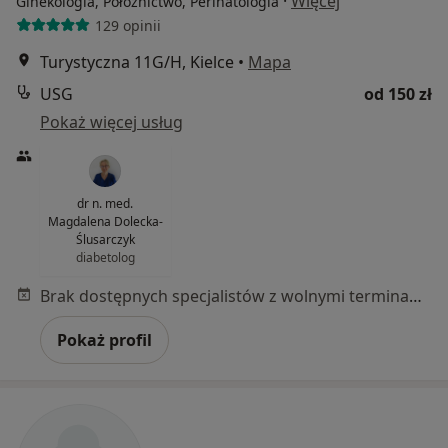
·
Więcej
Ginekologia, Położnictwo, Perinatologia
129 opinii
Turystyczna 11G/H, Kielce
•
Mapa
USG
od 150 zł
Pokaż więcej usług
dr n. med.
Magdalena Dolecka-
Ślusarczyk
diabetolog
Brak dostępnych specjalistów z wolnymi terminami w tym centrum medycznym.
Pokaż profil