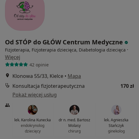
Od STÓP do GŁÓW Centrum Medyczne
·
Fizjoterapia, Fizjoterapia dziecięca, Diabetologia dziecięca
Więcej
42 opinie
Klonowa 55/33, Kielce
•
Mapa
Konsultacja fizjoterapeutyczna
170 zł
Pokaż więcej usług
lek. Karolina Kunecka
dr n. med. Bartosz
lek. Agnieszka
endokrynolog
Molasy
Stańczyk
dziecięcy
chirurg
ginekolog