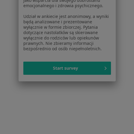
jako wsparcia dla swojego dobrostanu
emocjonalnego i zdrowia psychicznego.
Cennik
Dla lekarzy
Udział w ankiecie jest anonimowy, a wyniki
będą analizowane i prezentowane
Dla placówek medycznych
wyłącznie w formie zbiorczej. Pytania
Noa Notes
nowość
dotyczące nastolatków są skierowane
Baza wiedzy
wyłącznie do rodziców lub opiekunów
prawnych. Nie zbieramy informacji
Centrum Pomocy dla Specjalisty
bezpośrednio od osób niepełnoletnich.
Kontakt
ZnanyLekarz - Strona główna
Start survey
ZnanyLekarz Sp. z o.o.
ul. Kolejowa 5/7
01-217 Warszawa, Polska
NIP: ⁠7010224868
KRS: ⁠0000347997
REGON: ⁠142276657
Sąd Rejonowy dla m.st. Warszawy w Warszawie XII