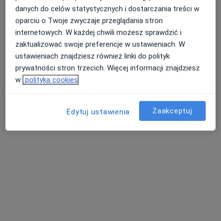
danych do celów statystycznych i dostarczania treści w
oparciu o Twoje zwyczaje przeglądania stron
internetowych. W każdej chwili możesz sprawdzić i
zaktualizować swoje preferencje w ustawieniach. W
ustawieniach znajdziesz również linki do polityk
prywatności stron trzecich. Więcej informacji znajdziesz
lek. Magdalena Zalega
w
polityka cookies
·
Więcej
Ginekolog
57 opinii
Zaakceptuj
Edytuj ustawienia
Łowiecka 22A, Skarżysko-Kamienna
•
Mapa
Prywatna Praktyka Lekarska Magdalena Zalega
Cytologia płynna
90 zł
Specjalista nie oferuje umawiania online pod tym adresem.
Poproś o wizytę