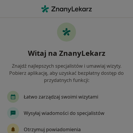
Me
Zespół Napięcia Przedmiesiączkowego • Starachowice, świętokrzyskie
Filtry
• 1
Mapa
Zespół napięcia przedmiesiączkowego
Witaj na ZnanyLekarz
specjaliści w Starachowicach
Jak działają wyniki wyszukiwania
Znajdź najlepszych specjalistów i umawiaj wizyty.
Pobierz aplikację, aby uzyskać bezpłatny dostęp do
przydatnych funkcji:
Jakiego specjalisty szukasz?
Ginekolog
Anestezjolog
Chirurg
Der
Łatwo zarządzaj swoimi wizytami
Wysyłaj wiadomości do specjalistów
Otrzymuj powiadomienia