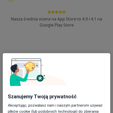
Nasza średnia ocena na App Store to 4.9 i 4.1 na
lek. Dariusz Wolak
Google Play Store
·
Więcej
Ginekolog
281 opinii
Adres 1
Adres 2
Nadrzeczna 4b, Starachowice
•
Mapa
Gabinet Lekarski
Konsultacja ginekologiczna
od 120 zł
Specjalista nie oferuje umawiania online pod tym adresem.
Poproś o wizytę
Szanujemy Twoją prywatność
Akceptując, pozwalasz nam i naszym partnerom używać
plików cookie (lub podobnych technologii) do zbierania