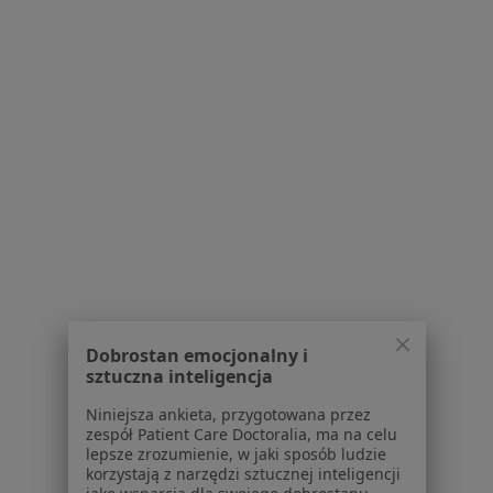
Jak działają wyniki wyszukiwania
Dostępność
O nas
Praca
Rekrutujemy!
Partnerzy
Centrum prasowe
Kontakt
Dla pacjentów
Lekarze
Placówki medyczne
Pytania i odpowiedzi
Usługi i zabiegi
Dobrostan emocjonalny i
Choroby
sztuczna inteligencja
Pomoc
Niniejsza ankieta, przygotowana przez
Aplikacje mobilne
zespół Patient Care Doctoralia, ma na celu
Blog dla pacjentów
lepsze zrozumienie, w jaki sposób ludzie
korzystają z narzędzi sztucznej inteligencji
Dla profesjonalistów