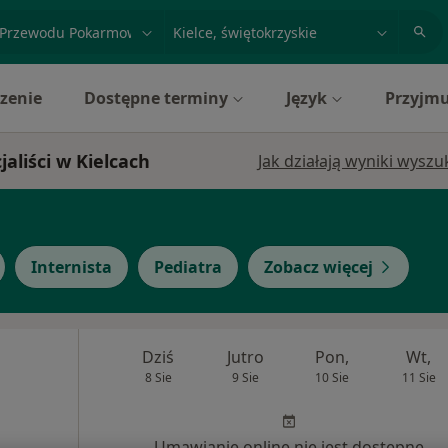
acja, badanie lub nazwisko
miasto lub dzielnica
zenie
Dostępne terminy
Język
Przyjmu
liści w Kielcach
Jak działają wyniki wysz
Internista
Pediatra
Zobacz więcej
Dziś
Jutro
Pon,
Wt,
8 Sie
9 Sie
10 Sie
11 Sie
Umawianie online nie jest dostępne