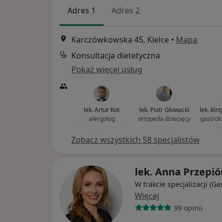
Adres 1
Adres 2
Karczówkowska 45, Kielce
•
Mapa
Konsultacja dietetyczna
Pokaż więcej usług
lek. Artur Kot
lek. Piotr Głowacki
lek. Ki
alergolog
ortopeda dziecięcy
gastrol
Zobacz wszystkich 58 specjalistów
lek. Anna Przepió
W trakcie specjalizacji (Ga
Więcej
99 opinii