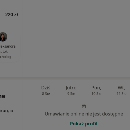
220 zł
leksandra
iątek
cholog
Dziś
Jutro
Pon,
Wt,
8 Sie
9 Sie
10 Sie
11 Sie
ne
irurgia
Umawianie online nie jest dostępne
Pokaż profil