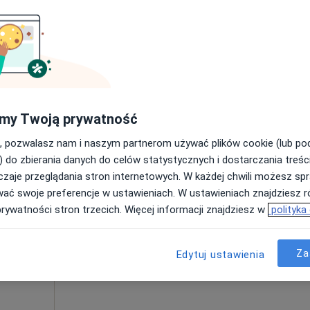
Poproś o wizytę
my Twoją prywatność
a)
200 zł
, pozwalasz nam i naszym partnerom używać plików cookie (lub p
) do zbierania danych do celów statystycznych i dostarczania treśc
zaje przeglądania stron internetowych. W każdej chwili możesz spr
Dziś
Jutro
Pon,
Wt,
wać swoje preferencje w ustawieniach. W ustawieniach znajdziesz ró
8 Sie
9 Sie
10 Sie
11 Sie
prywatności stron trzecich. Więcej informacji znajdziesz w
polityka
Umawianie online nie jest dostępne
Za
Edytuj ustawienia
Poproś o wizytę