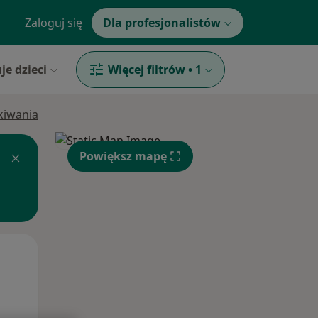
Zaloguj się
Dla profesjonalistów
je dzieci
Więcej filtrów
•
1
ukiwania
Powiększ mapę
Śr,
Czw,
Pt,
12 Sie
13 Sie
14 Sie