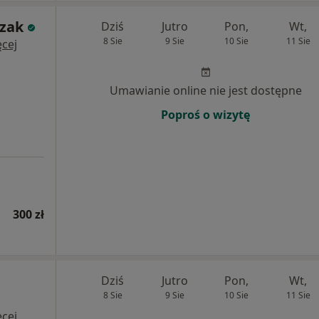
czak
Dziś
Jutro
Pon,
Wt,
8 Sie
9 Sie
10 Sie
11 Sie
cej
Umawianie online nie jest dostępne
Poproś o wizytę
300 zł
Dziś
Jutro
Pon,
Wt,
8 Sie
9 Sie
10 Sie
11 Sie
cej