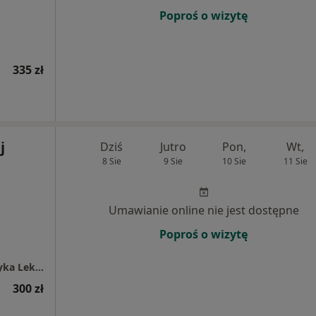
Poproś o wizytę
335 zł
j
Dziś
Jutro
Pon,
Wt,
8 Sie
9 Sie
10 Sie
11 Sie
Umawianie online nie jest dostępne
Poproś o wizytę
CHIRURGIA ZIELINSKI Specjalistyczna Praktyka Lekarska lek. Paweł Andrzej Zieliński
300 zł