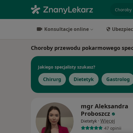
specjaliz
Konsultacje online
Ubezpiec
Choroby przewodu pokarmowego specja
Jakiego specjalisty szukasz?
Chirurg
Dietetyk
Gastrolog
mgr Aleksandra
Proboszcz
·
Więcej
Dietetyk
47 opinii