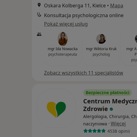
Oskara Kolberga 11, Kielce
•
Mapa
Konsultacja psychologiczna online
Pokaż więcej usług
mgr Ida Nowacka
mgr Wiktoria Kruk
mgr A
psychoterapeuta
psycholog
P
psy
Zobacz wszystkich 11 specjalistów
Bezpieczne płatności
Centrum Medycz
Zdrowie
Alergologia, Chirurgia, Ch
·
Więcej
naczyniowa
4538 opinii