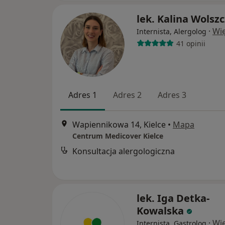
lek. Kalina Wolsz
·
Wię
Internista, Alergolog
41 opinii
Adres 1
Adres 2
Adres 3
Wapiennikowa 14, Kielce
•
Mapa
Centrum Medicover Kielce
Konsultacja alergologiczna
lek. Iga Detka-
Kowalska
·
Wię
Internista, Gastrolog