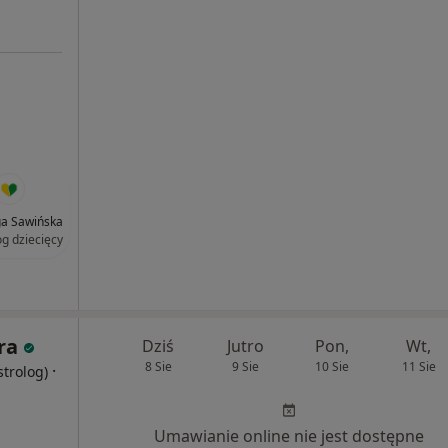
nga Sawińska
og dziecięcy
ra
Dziś
Jutro
Pon,
Wt,
8 Sie
9 Sie
10 Sie
11 Sie
·
strolog)
Umawianie online nie jest dostępne