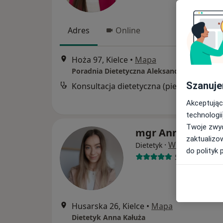
Adres
Online
Hoża 97, Kielce
•
Mapa
Poradnia Dietetyczna Aleksandra Proboszcz
Szanuje
Konsultacja dietetyczna (pierwsza wizyt
Akceptując
technologii
Twoje zwyc
mgr Anna Kałuża
zaktualizo
·
Więcej
Dietetyk
do polityk 
52 opinie
Husarska 26, Kielce
•
Mapa
Dietetyk Anna Kałuża