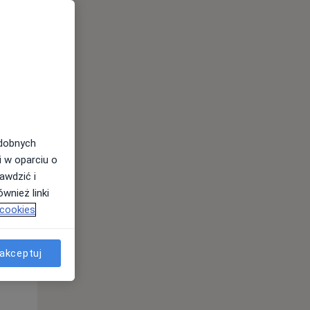
odobnych
i w oparciu o
awdzić i
Śr,
Czw,
Pt,
wnież linki
12 Sie
13 Sie
14 Sie
 cookies
akceptuj