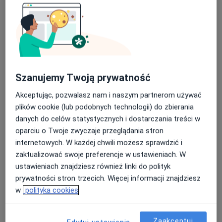
Poproś o wizytę
Szanujemy Twoją prywatność
Akceptując, pozwalasz nam i naszym partnerom używać
plików cookie (lub podobnych technologii) do zbierania
danych do celów statystycznych i dostarczania treści w
mgr Ewelina Kapała
oparciu o Twoje zwyczaje przeglądania stron
·
Więcej
Psycholog
internetowych. W każdej chwili możesz sprawdzić i
39 opinii
zaktualizować swoje preferencje w ustawieniach. W
ustawieniach znajdziesz również linki do polityk
Adres
Online
prywatności stron trzecich. Więcej informacji znajdziesz
w
polityka cookies
Powstańców 60A, Ząbki
•
Mapa
Pracownia Psychoterapii Integratywnej Jednia
Zaakceptuj