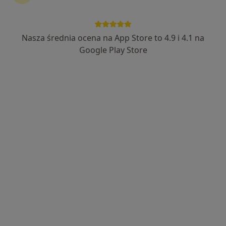
Nasza średnia ocena na App Store to 4.9 i 4.1 na
Bezpieczne płatności
Google Play Store
dr Agnieszka Siedler
·
Więcej
Psycholog, Psychoterapeuta
29 opinii
Adres 1
Adres 2
Online
Wyzwolenia 29, Ząbki
•
Mapa
Centrum Diagnozy i Terapii TUiTAM
Konsultacja psychologiczna
od 200 zł
Specjalista nie oferuje umawiania online pod tym adresem.
Poproś o wizytę