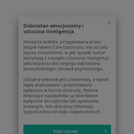
Więcej (15)
Więcej w kategorii: Schorzenia w Ząbkach
Dobrostan emocjonalny i
sztuczna inteligencja
Zaburzenia Nastroju Specjaliści W Ząbkach
Niniejsza ankieta, przygotowana przez
zespół Patient Care Doctoralia, ma na celu
lepsze zrozumienie, w jaki sposób ludzie
korzystają z narzędzi sztucznej inteligencji
jako wsparcia dla swojego dobrostanu
emocjonalnego i zdrowia psychicznego.
Serwis
Udział w ankiecie jest anonimowy, a wyniki
będą analizowane i prezentowane
wyłącznie w formie zbiorczej. Pytania
Regulamin
dotyczące nastolatków są skierowane
Polityka prywatności pacjentów
wyłącznie do rodziców lub opiekunów
Polityka prywatności profesjonalistów
prawnych. Nie zbieramy informacji
bezpośrednio od osób niepełnoletnich.
Polityka prywatności dla profesjonalistów, których
dane pozyskaliśmy samodzielnie
Polityka cookies
Start survey
Jak działają wyniki wyszukiwania