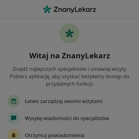
Me
Zaburzenia Nastroju • Ząbki, mazowieckie
Filtry
• 1
Mapa
Zaburzenia nastroju specjaliści w Ząbkach
Witaj na ZnanyLekarz
Jak działają wyniki wyszukiwania
Znajdź najlepszych specjalistów i umawiaj wizyty.
Pobierz aplikację, aby uzyskać bezpłatny dostęp do
Jakiego specjalisty szukasz?
przydatnych funkcji:
Psycholog
Psychoterapeuta
Psychiatra dz
Łatwo zarządzaj swoimi wizytami
Wysyłaj wiadomości do specjalistów
Otrzymuj powiadomienia