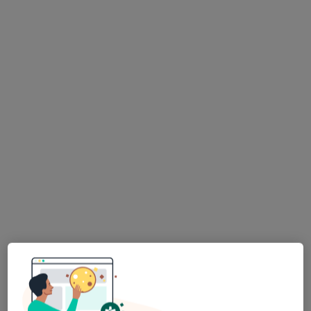
Bezpieczne płatności
mgr Katarzyna Czekierda-Pieciuk
·
Więcej
Psychoterapeuta certyfikowany, Psycholog
12 opinii
Adres
Online
Księdza Ignacego Skorupki 43a
•
Mapa
Katarzyna Czekierda-Pieciuk Ząbki
Konsultacja psychologiczna
250 zł
Specjalista nie oferuje umawiania online pod tym adresem.
Poproś o wizytę