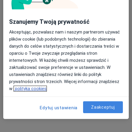
Szanujemy Twoją prywatność
Akceptując, pozwalasz nam i naszym partnerom używać
plików cookie (lub podobnych technologii) do zbierania
danych do celów statystycznych i dostarczania treści w
oparciu o Twoje zwyczaje przeglądania stron
internetowych. W każdej chwili możesz sprawdzić i
Katarzyna Bogacka
zaktualizować swoje preferencje w ustawieniach. W
·
Więcej
Psychoterapeuta certyfikowany, Psycholog
ustawieniach znajdziesz również linki do polityk
62 opinie
prywatności stron trzecich. Więcej informacji znajdziesz
w
polityka cookies
Adres
Online
Zaakceptuj
Edytuj ustawienia
Świerkowa 2, Ząbki
•
Mapa
Gabinet stacjonarny Ząbki
Konsultacja psychoterapeutyczna
350 zł