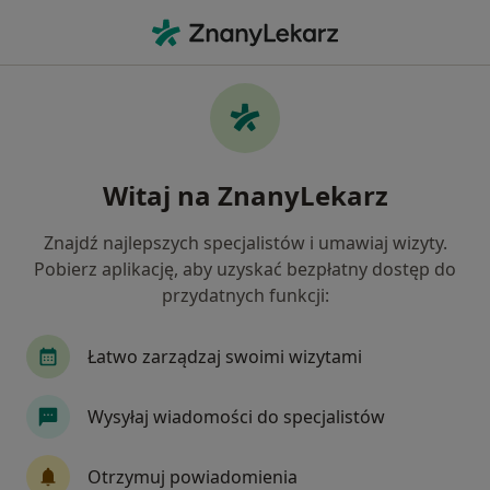
Me
Kryzys Życiowy • Ząbki, mazowieckie
Filtry
• 1
Ubezpieczenie
Map
Kryzys życiowy specjaliści w Ząbkach
Witaj na ZnanyLekarz
Jak działają wyniki wyszukiwania
Znajdź najlepszych specjalistów i umawiaj wizyty.
Pobierz aplikację, aby uzyskać bezpłatny dostęp do
Jakiego specjalisty szukasz?
przydatnych funkcji:
Psycholog
Psychoterapeuta
Psychiatra
Łatwo zarządzaj swoimi wizytami
Wysyłaj wiadomości do specjalistów
Otrzymuj powiadomienia