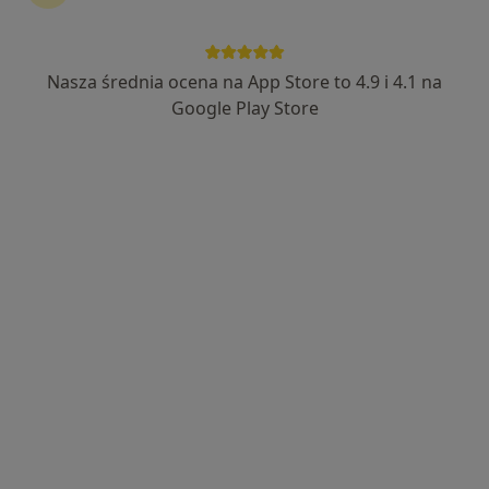
Nasza średnia ocena na App Store to 4.9 i 4.1 na
mgr Izabella Borowik
Google Play Store
·
Więcej
Psycholog, Psychoterapeuta
159 opinii
Adres
Online
Świerkowa 2, Ząbki k. Warszawa, Warszawa
•
Mapa
Gabinet Psychologiczny
Konsultacja psychologiczna
300 zł
Specjalista nie oferuje umawiania online pod tym adresem.
Poproś o wizytę