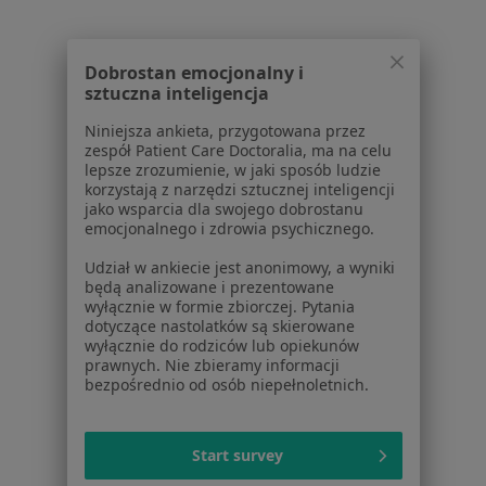
Kryzys Życiowy Specjaliści W Ząbkach
Dobrostan emocjonalny i
sztuczna inteligencja
Niniejsza ankieta, przygotowana przez
zespół Patient Care Doctoralia, ma na celu
lepsze zrozumienie, w jaki sposób ludzie
Serwis
korzystają z narzędzi sztucznej inteligencji
jako wsparcia dla swojego dobrostanu
Regulamin
emocjonalnego i zdrowia psychicznego.
Polityka prywatności pacjentów
Udział w ankiecie jest anonimowy, a wyniki
Polityka prywatności profesjonalistów
będą analizowane i prezentowane
Polityka prywatności dla profesjonalistów, których
wyłącznie w formie zbiorczej. Pytania
dane pozyskaliśmy samodzielnie
dotyczące nastolatków są skierowane
wyłącznie do rodziców lub opiekunów
Polityka cookies
prawnych. Nie zbieramy informacji
Jak działają wyniki wyszukiwania
bezpośrednio od osób niepełnoletnich.
Dostępność
O nas
Praca
Rekrutujemy!
Start survey
Partnerzy